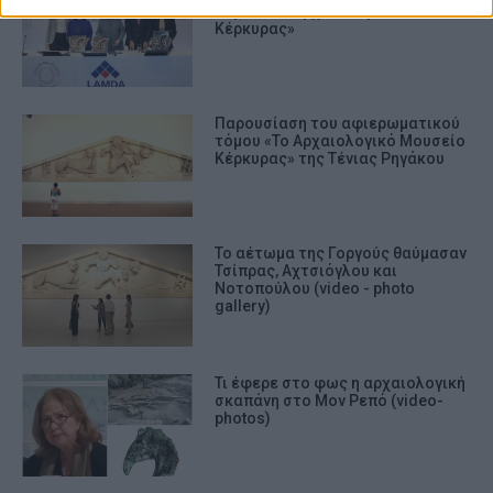
τόμου «Το Αρχαιολογικό Μουσείο
Κέρκυρας»
Παρουσίαση του αφιερωματικού
τόμου «Το Αρχαιολογικό Μουσείο
Κέρκυρας» της Τένιας Ρηγάκου
Το αέτωμα της Γοργούς θαύμασαν
Τσίπρας, Αχτσιόγλου και
Νοτοπούλου (video - photo
gallery)
Τι έφερε στο φως η αρχαιολογική
σκαπάνη στο Μον Ρεπό (video-
photos)