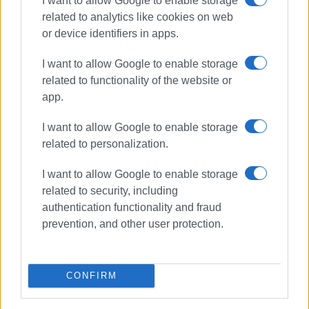
I want to allow Google to enable storage
related to analytics like cookies on web
or device identifiers in apps.
I want to allow Google to enable storage
related to functionality of the website or
app.
I want to allow Google to enable storage
related to personalization.
I want to allow Google to enable storage
Αρχαιολογικό Μουσείο Κέρκυρας
related to security, including
υφυπουργός Πολιτισμού
authentication functionality and fraud
Κώστας Στρατής
prevention, and other user protection.
ΣΧΕΤΙΚA AΡΘΡΑ
CONFIRM
Παρουσίαση του αφιερωματικού