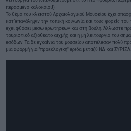
λειτουργία του (υπενθυμίζουμε ότι το Νέο Φρούριο, παρέμ
περασμένο καλοκαίρι!).
Το θέμα του κλειστού Αρχαιολογικού Μουσείου έχει απασ
κατ΄επανάληψιν την τοπική κοινωνία και τους φορείς του 
έχει φθάσει μέσω ερώτησεων και στη Βουλή. Άλλωστε πρό
τουριστικό αξιοθέατο αιχμής και η μη λειτουργία του σημ
εσόδων. Τα δε εγκαίνια του μουσείου αποτέλεσαν πολύ π
μια αφορμή για "προεκλογική" έριδα μεταξύ ΝΔ και ΣΥΡΙΖ