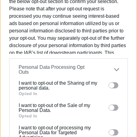
the below opt-out section to confirm your selection.
Please note that after your opt-out request is
processed you may continue seeing interest-based
ads based on personal information utilized by us or
personal information disclosed to third parties prior to
your opt-out. You may separately opt-out of the further
disclosure of your personal information by third parties
on the IAB’s list of downstream participants. This
information may also be disclosed by us to third parties
Personal Data Processing Opt
on the
IAB’s List of Downstream Participants
that may
Outs
further disclose it to other third parties.
I want to opt-out of the Sharing of my
Please note that this website/app uses one or more
personal data.
Google services and may gather and store information
Opted In
including but not limited to your visit or usage
I want to opt-out of the Sale of my
behaviour. You may click to grant or deny consent to
Personal Data.
Google and its third-party tags to use your data for
Opted In
below specified purposes in below Google consent
I want to opt-out of processing my
section.
Personal Data for Targeted