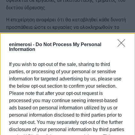
οφείλεται σε εργασίες αντικατάστασης τμήματος του
δικτύου ύδρευσης.
Η επιχείρηση αναφέρει ότι θα καταβληθεί κάθε δυνατή
προσπάθεια ώστε οι εργασίες να ολοκληρωθούν το
συντομότερο δυνατό και να αποκατασταθεί άμεσα η
υδροδότηση στην περιοχή.
enimerosi -
Do Not Process My Personal
Information
Η ΔΕΥΑΚ καλεί τους κατοίκους που επηρεάζονται να
μεριμνήσουν εγκαίρως για τις ανάγκες τους σε νερό
If you wish to opt-out of the sale, sharing to third
κατά τη διάρκεια της διακοπής και ζητεί την κατανόηση
parties, or processing of your personal or sensitive
των καταναλωτών για την προσωρινή ταλαιπωρία,
information for targeted advertising by us, please use
επισημαίνοντας ότι οι παρεμβάσεις αποσκοπούν στη
the below opt-out section to confirm your selection.
βελτίωση της αξιοπιστίας του δικτύου ύδρευσης.
Please note that after your opt-out request is
processed you may continue seeing interest-based
Εμφανίσεις: 2484
ads based on personal information utilized by us or
personal information disclosed to third parties prior to
your opt-out. You may separately opt-out of the further
disclosure of your personal information by third parties