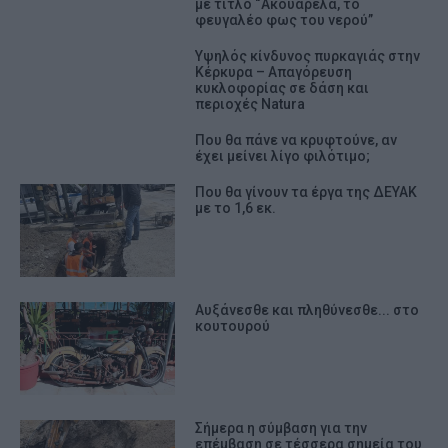
με τίτλο “Ακουαρέλα, το
φευγαλέο φως του νερού”
Υψηλός κίνδυνος πυρκαγιάς στην
Κέρκυρα – Απαγόρευση
κυκλοφορίας σε δάση και
περιοχές Natura
Που θα πάνε να κρυφτούνε, αν
έχει μείνει λίγο φιλότιμο;
Που θα γίνουν τα έργα της ΔΕΥΑΚ
με το 1,6 εκ.
Αυξάνεσθε και πληθύνεσθε... στο
κουτουρού
Σήμερα η σύμβαση για την
επέμβαση σε τέσσερα σημεία του