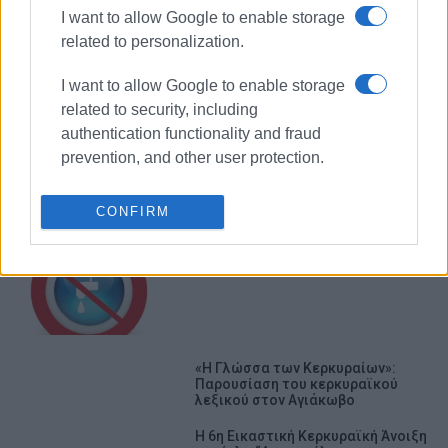
I want to allow Google to enable storage
related to personalization.
I want to allow Google to enable storage
related to security, including
ΔΕΥΑΚ
ΚΕΡΚΥΡΑ
authentication functionality and fraud
prevention, and other user protection.
ΣΧΕΤΙΚA AΡΘΡΑ
CONFIRM
Διακοπή νερού λόγω βλάβης στον
κεντρικό αγωγό στην Εκάτη
«Η Γλώσσα των Κερκυραίων»:
Παρουσίαση του κερκυραϊκού
λεξικού στον Αγιάκωβο
Η 6η Εικαστική Κερκυραϊκή Άνοιξη