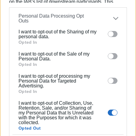
on the IAB’s list of downstream participants. This
information may also be disclosed by us to third parties
Personal Data Processing Opt
on the
IAB’s List of Downstream Participants
that may
Outs
further disclose it to other third parties.
I want to opt-out of the Sharing of my
ΕΛΕΝΗ ΚΟΡΩΝΑΚΗ
Please note that this website/app uses one or more
personal data.
Google services and may gather and store information
Opted In
Εργάζεται στις Εκδόσεις Ενημέρωση από το
including but not limited to your visit or usage
1990 σε θέσεις υψηλής ευθύνης. Ειδικεύεται στις
I want to opt-out of the Sale of my
behaviour. You may click to grant or deny consent to
δημόσιες σχέσεις, το ελεύθερο και το
Personal Data.
Google and its third-party tags to use your data for
Opted In
καλλιτεχνικό ρεπορτάζ.
below specified purposes in below Google consent
I want to opt-out of processing my
section.
Personal Data for Targeted
Advertising.
Opted In
Ακολουθήστε το enimerosi στο
Facebook
I want to opt-out of Collection, Use,
Retention, Sale, and/or Sharing of
my Personal Data that Is Unrelated
Συνδρομητές στο e-paper
with the Purposes for which it was
collected.
Opted Out