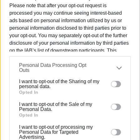
Χάουαρντ Ζιν, μια παράσταση που σφράγισε τη
Please note that after your opt-out request is
δημιουργική ωριμότητα του ηθοποιού και γνώρισε
processed you may continue seeing interest-based
ιδιαίτερη απήχηση στο νησί. Η σχέση του με την
ads based on personal information utilized by us or
Κέρκυρα χαρακτηριζόταν από αμοιβαία εκτίμηση και
personal information disclosed to third parties prior to
μια τρυφερότητα που πολλοί από όσους τον γνώρισαν
your opt-out. You may separately opt-out of the further
θυμούνται μέχρι σήμερα.
disclosure of your personal information by third parties
on the IAB’s list of downstream participants. This
Ο θάνατός του κλείνει ένα ακόμη κεφάλαιο της γενιάς
information may also be disclosed by us to third parties
των μεγάλων πρωταγωνιστών που διαμόρφωσαν το
Personal Data Processing Opt
on the
IAB’s List of Downstream Participants
that may
Outs
ελληνικό θέατρο του δεύτερου μισού του 20ού αιώνα.
further disclose it to other third parties.
Το έργο του, οι ερμηνείες του και η πνευματική του
I want to opt-out of the Sharing of my
Please note that this website/app uses one or more
παρουσία παραμένουν ζωντανά στη συλλογική μνήμη
personal data.
Google services and may gather and store information
Opted In
του ελληνικού πολιτισμού.
including but not limited to your visit or usage
I want to opt-out of the Sale of my
Εμφανίσεις: 1466
behaviour. You may click to grant or deny consent to
Personal Data.
Google and its third-party tags to use your data for
Opted In
below specified purposes in below Google consent
I want to opt-out of processing my
section.
Personal Data for Targeted
Advertising.