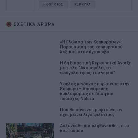
ΗΘΟΠΟΙΟΣ
ΚΕΡΚΥΡΑ
ΣΧΕΤΙΚA AΡΘΡΑ
«Η Γλώσσα των Κερκυραίων»:
Παρουσίαση του κερκυραϊκού
λεξικού στον Αγιάκωβο
Η 6η Εικαστική Κερκυραϊκή Άνοιξη
με τίτλο “Ακουαρέλα, το
φευγαλέο φως του νερού”
Υψηλός κίνδυνος πυρκαγιάς στην
Κέρκυρα – Απαγόρευση
κυκλοφορίας σε δάση και
περιοχές Natura
Που θα πάνε να κρυφτούνε, αν
έχει μείνει λίγο φιλότιμο;
Αυξάνεσθε και πληθύνεσθε... στο
κουτουρού