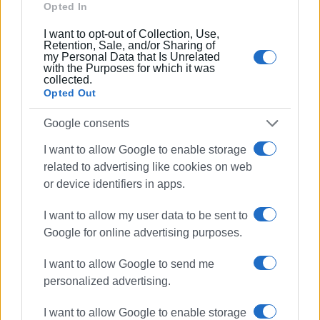
Opted In
I want to opt-out of Collection, Use,
Retention, Sale, and/or Sharing of
my Personal Data that Is Unrelated
with the Purposes for which it was
ΕΛΕΝΗ ΚΟΡΩΝΑΚΗ
collected.
Εργάζεται στις Εκδόσεις Ενημέρωση από το
Opted Out
1990 σε θέσεις υψηλής ευθύνης. Ειδικεύεται στις
Google consents
δημόσιες σχέσεις, το ελεύθερο και το
καλλιτεχνικό ρεπορτάζ.
I want to allow Google to enable storage
related to advertising like cookies on web
or device identifiers in apps.
Ακολουθήστε το enimerosi στο
Facebook
I want to allow my user data to be sent to
Google for online advertising purposes.
Συνδρομητές στο e-paper
I want to allow Google to send me
personalized advertising.
I want to allow Google to enable storage