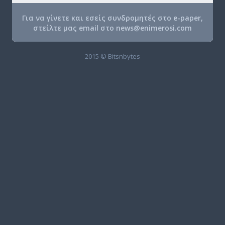
Για να γίνετε και εσείς συνδρομητές στο e-paper,
στείλτε μας email στο
news@enimerosi.com
2015 © Bitsnbytes