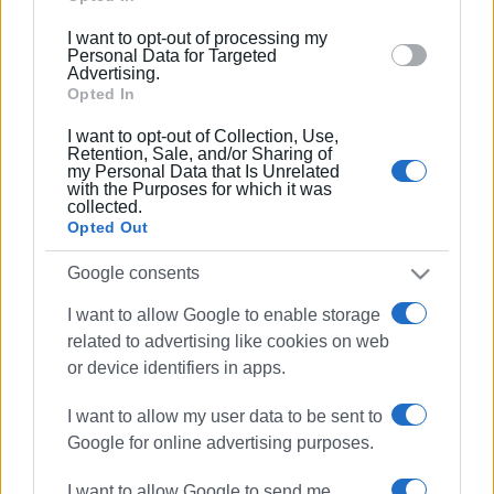
below specified purposes in below Google consent
I want to opt-out of processing my
23 ΜΑΪ́ΟΥ 2022
/
15:28
section.
Personal Data for Targeted
Η CulturePolis φιλοξενεί τους
Advertising.
εταίρους του Spaces - Εκδηλώσεις
Opted In
I want to opt-out of Collection, Use,
Retention, Sale, and/or Sharing of
06 ΟΚΤΩΒΡΊΟΥ 2021
/
09:13
my Personal Data that Is Unrelated
Εκδηλώσεις - H CulturePolis γιορτάζει
with the Purposes for which it was
τα 15α γενέθλια της!
collected.
Opted Out
02 ΙΟΥΝΊΟΥ 2021
/
12:20
Google consents
Διαδικτυακή ημερίδα της CulturePolis
με θέμα: Πρόσβαση και Πολιτισμός
I want to allow Google to enable storage
related to advertising like cookies on web
or device identifiers in apps.
24 ΜΑΡΤΊΟΥ 2021
/
10:22
Σύμφωνο συνεργασίας μεταξύ
I want to allow my user data to be sent to
CulturePolis και Ελληνικού Ιδρύματος
Πολιτισμού
Google for online advertising purposes.
I want to allow Google to send me