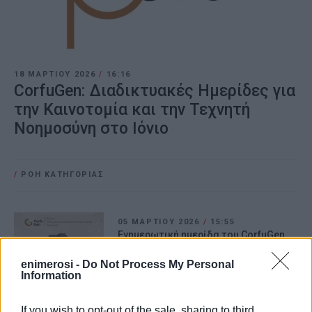
18 ΜΑΡΤΊΟΥ 2026
/
16:16
CorfuGen: Διαδικτυακές Ημερίδες για
την Καινοτομία και την Τεχνητή
Νοημοσύνη στο Ιόνιο
/
ΡΟΗ ΚΑΤΗΓΟΡΙΑΣ
05 ΜΑΡΤΊΟΥ 2026
/
15:55
Ενημερωτική ημερίδα του CorfuGen
στο Λύκειο Καστελλάνων
enimerosi -
Do Not Process My Personal
Information
25 ΣΕΠΤΕΜΒΡΊΟΥ 2024
/
12:21
“Τέχνες, Γράμματα και Πολιτική στην
If you wish to opt-out of the sale, sharing to third