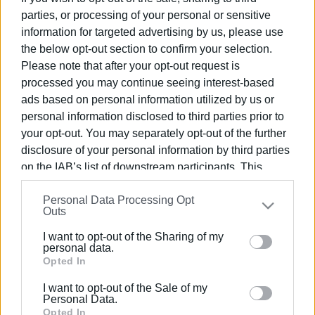
παλιά πόλη της Κέρκυρας”
parties, or processing of your personal or sensitive
information for targeted advertising by us, please use
the below opt-out section to confirm your selection.
29 ΙΑΝΟΥΑΡΊΟΥ 2024
/
16:04
Η CulturePolis κόβει την πίτα της
Please note that after your opt-out request is
processed you may continue seeing interest-based
ads based on personal information utilized by us or
personal information disclosed to third parties prior to
22 ΜΑΡΤΊΟΥ 2023
/
10:53
your opt-out. You may separately opt-out of the further
Διαδικτυακή έρευνα γνώμης πολιτών
από την CULTUREPOLIS
disclosure of your personal information by third parties
on the IAB’s list of downstream participants. This
information may also be disclosed by us to third parties
05 ΣΕΠΤΕΜΒΡΊΟΥ 2022
/
11:24
Personal Data Processing Opt
on the
IAB’s List of Downstream Participants
that may
CulturePolis: Ημερίδα για την
Outs
further disclose it to other third parties.
προαγωγή του διαπολισμικού
διαλόγου στις τοπικές κοινότητες
I want to opt-out of the Sharing of my
Please note that this website/app uses one or more
personal data.
Google services and may gather and store information
Opted In
10 ΙΟΥΝΊΟΥ 2022
/
12:42
including but not limited to your visit or usage
Επιτυχής διοργάνωση του “SPACES”
I want to opt-out of the Sale of my
behaviour. You may click to grant or deny consent to
από την CulturePolis
Personal Data.
Google and its third-party tags to use your data for
Opted In