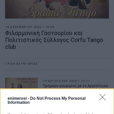
18 ΔΕΚΕΜΒΡΊΟΥ 2025
/
10:04
Φιλαρμονική Γαστουρίου και
Πολιτιστικός Σύλλογος Corfu Tango
club
/
ΡΟΗ ΚΑΤΗΓΟΡΙΑΣ
19 ΑΥΓΟΎΣΤΟΥ 2025
/
13:11
Τριήμερo γνωριμίας με το Αργεντίνικο
τάνγκο 22-24 Αυγούστου
enimerosi -
Do Not Process My Personal
Information
09 ΙΑΝΟΥΑΡΊΟΥ 2025
/
10:26
Χορευτική εκδήλωση από το Corfu