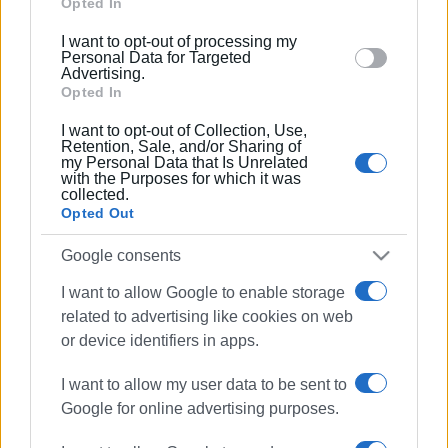
Google and its third-party tags to use your data for
Opted In
below specified purposes in below Google consent
I want to opt-out of processing my
02 ΙΑΝΟΥΑΡΊΟΥ 2023
/
11:35
section.
Personal Data for Targeted
Η πρώτη milonga του χρόνου, από τον
Advertising.
Πολιτιστικό Σύλλογο Corfu Tango
Club
Opted In
I want to opt-out of Collection, Use,
Retention, Sale, and/or Sharing of
19 ΟΚΤΩΒΡΊΟΥ 2022
/
17:08
my Personal Data that Is Unrelated
Χορεύουν αργεντίνικο tango για τη
with the Purposes for which it was
«Φλόγα»
collected.
Opted Out
Google consents
25 ΑΥΓΟΎΣΤΟΥ 2022
/
16:41
Βραδιά Τάνγκο δίπλα στο κύμα με
τους Αργεντίνους Duo Sonder
I want to allow Google to enable storage
related to advertising like cookies on web
or device identifiers in apps.
10 ΜΑΪ́ΟΥ 2022
/
16:21
Βραδιά αργεντίνικου τάνγκο
I want to allow my user data to be sent to
(Milonga)
Google for online advertising purposes.