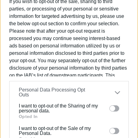
If you wish to opt-out of the sale, sharing to third
Tango Club για τον μικρό Νικόλα
parties, or processing of your personal or sensitive
information for targeted advertising by us, please use
03 ΙΑΝΟΥΑΡΊΟΥ 2024
/
15:16
the below opt-out section to confirm your selection.
Το Corfu Tango Club χορεύει για τη
Please note that after your opt-out request is
«Φλόγα»
processed you may continue seeing interest-based
ads based on personal information utilized by us or
personal information disclosed to third parties prior to
03 ΟΚΤΩΒΡΊΟΥ 2023
/
17:45
Βραδιά Αργεντίνικου tango στην
your opt-out. You may separately opt-out of the further
Παλαιοκαστρίτσα
disclosure of your personal information by third parties
on the IAB’s list of downstream participants. This
information may also be disclosed by us to third parties
09 ΣΕΠΤΕΜΒΡΊΟΥ 2023
/
17:49
Personal Data Processing Opt
on the
IAB’s List of Downstream Participants
that may
Μουσικοχορευτική εκδήλωση από το
Outs
Corfu Tango Club
further disclose it to other third parties.
I want to opt-out of the Sharing of my
Please note that this website/app uses one or more
personal data.
23 ΜΑΪ́ΟΥ 2023
/
17:42
Google services and may gather and store information
Opted In
«Ο χορός των άστρων» στο
including but not limited to your visit or usage
περιστύλιο των Ανακτόρων Αγ.
I want to opt-out of the Sale of my
behaviour. You may click to grant or deny consent to
Μιχαήλ και Γεωργίου
Personal Data.