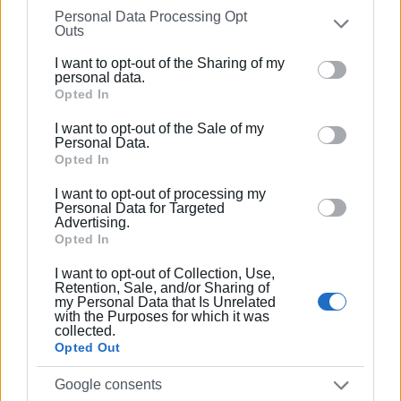
Personal Data Processing Opt
on the
IAB’s List of Downstream Participants
that may
Εργάζεται στις Εκδόσεις Ενημέρωση από το
Outs
further disclose it to other third parties.
1990 σε θέσεις υψηλής ευθύνης. Ειδικεύεται στις
I want to opt-out of the Sharing of my
δημόσιες σχέσεις, το ελεύθερο και το
Please note that this website/app uses one or more
personal data.
καλλιτεχνικό ρεπορτάζ.
Google services and may gather and store information
Opted In
including but not limited to your visit or usage
I want to opt-out of the Sale of my
behaviour. You may click to grant or deny consent to
Personal Data.
Google and its third-party tags to use your data for
Opted In
Ακολουθήστε το enimerosi στο
Facebook
below specified purposes in below Google consent
I want to opt-out of processing my
section.
Personal Data for Targeted
Advertising.
Συνδρομητές στο e-paper
Opted In
I want to opt-out of Collection, Use,
Retention, Sale, and/or Sharing of
my Personal Data that Is Unrelated
with the Purposes for which it was
collected.
Opted Out
Google consents