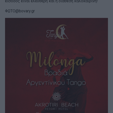
είσοδος είναι ελεύθερη και η διάθεση καλοκαιρινή!
ΦΩΤΟ@bovary.gr