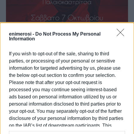
enimerosi -
Do Not Process My Personal
Information
If you wish to opt-out of the sale, sharing to third
parties, or processing of your personal or sensitive
Εμφανίσεις: 88
information for targeted advertising by us, please use
the below opt-out section to confirm your selection.
Please note that after your opt-out request is
processed you may continue seeing interest-based
ads based on personal information utilized by us or
personal information disclosed to third parties prior to
your opt-out. You may separately opt-out of the further
disclosure of your personal information by third parties
on the IAB’s list of downstream participants. This
information may also be disclosed by us to third parties
ΕΛΕΝΗ ΚΟΡΩΝΑΚΗ