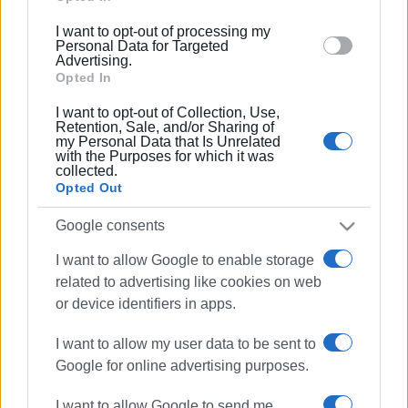
below specified purposes in below Google consent
I want to opt-out of processing my
23 ΜΑΪ́ΟΥ 2022
/
15:28
section.
Personal Data for Targeted
Η CulturePolis φιλοξενεί τους
Advertising.
εταίρους του Spaces - Εκδηλώσεις
Opted In
I want to opt-out of Collection, Use,
Retention, Sale, and/or Sharing of
06 ΟΚΤΩΒΡΊΟΥ 2021
/
09:13
my Personal Data that Is Unrelated
Εκδηλώσεις - H CulturePolis γιορτάζει
with the Purposes for which it was
τα 15α γενέθλια της!
collected.
Opted Out
02 ΙΟΥΝΊΟΥ 2021
/
12:20
Google consents
Διαδικτυακή ημερίδα της CulturePolis
με θέμα: Πρόσβαση και Πολιτισμός
I want to allow Google to enable storage
related to advertising like cookies on web
or device identifiers in apps.
24 ΜΑΡΤΊΟΥ 2021
/
10:22
Σύμφωνο συνεργασίας μεταξύ
I want to allow my user data to be sent to
CulturePolis και Ελληνικού Ιδρύματος
Πολιτισμού
Google for online advertising purposes.
I want to allow Google to send me