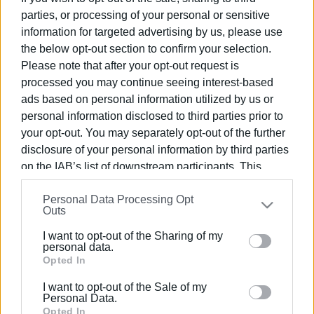
παλιά πόλη της Κέρκυρας”
parties, or processing of your personal or sensitive
information for targeted advertising by us, please use
the below opt-out section to confirm your selection.
29 ΙΑΝΟΥΑΡΊΟΥ 2024
/
16:04
Η CulturePolis κόβει την πίτα της
Please note that after your opt-out request is
processed you may continue seeing interest-based
ads based on personal information utilized by us or
personal information disclosed to third parties prior to
22 ΜΑΡΤΊΟΥ 2023
/
10:53
your opt-out. You may separately opt-out of the further
Διαδικτυακή έρευνα γνώμης πολιτών
από την CULTUREPOLIS
disclosure of your personal information by third parties
on the IAB’s list of downstream participants. This
information may also be disclosed by us to third parties
05 ΣΕΠΤΕΜΒΡΊΟΥ 2022
/
11:24
Personal Data Processing Opt
on the
IAB’s List of Downstream Participants
that may
CulturePolis: Ημερίδα για την
Outs
further disclose it to other third parties.
προαγωγή του διαπολισμικού
διαλόγου στις τοπικές κοινότητες
I want to opt-out of the Sharing of my
Please note that this website/app uses one or more
personal data.
Google services and may gather and store information
Opted In
10 ΙΟΥΝΊΟΥ 2022
/
12:42
including but not limited to your visit or usage
Επιτυχής διοργάνωση του “SPACES”
I want to opt-out of the Sale of my
behaviour. You may click to grant or deny consent to
από την CulturePolis
Personal Data.
Google and its third-party tags to use your data for
Opted In