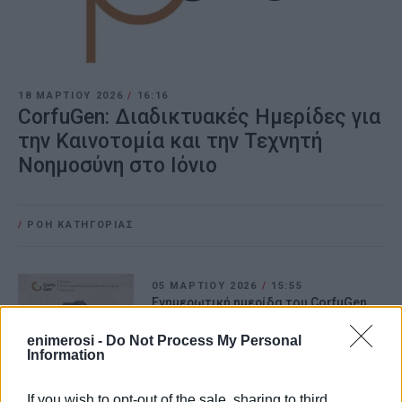
18 ΜΑΡΤΊΟΥ 2026
/
16:16
CorfuGen: Διαδικτυακές Ημερίδες για
την Καινοτομία και την Τεχνητή
Νοημοσύνη στο Ιόνιο
/
ΡΟΗ ΚΑΤΗΓΟΡΙΑΣ
05 ΜΑΡΤΊΟΥ 2026
/
15:55
Ενημερωτική ημερίδα του CorfuGen
στο Λύκειο Καστελλάνων
enimerosi -
Do Not Process My Personal
Information
25 ΣΕΠΤΕΜΒΡΊΟΥ 2024
/
12:21
“Τέχνες, Γράμματα και Πολιτική στην
If you wish to opt-out of the sale, sharing to third