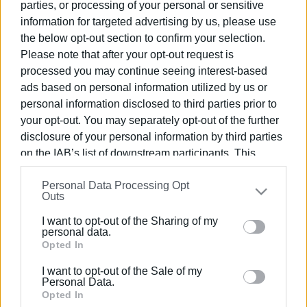
parties, or processing of your personal or sensitive
information for targeted advertising by us, please use
23 ΣΕΠΤΕΜΒΡΊΟΥ 2023
/
17:30
the below opt-out section to confirm your selection.
Όλα έτοιμα για την έναρξη του 10ου
Please note that after your opt-out request is
"Corfu Old Town Trail" (photos)
processed you may continue seeing interest-based
ads based on personal information utilized by us or
30 ΑΥΓΟΎΣΤΟΥ 2023
/
10:01
personal information disclosed to third parties prior to
Έρχεται στις 23 Σεπτεμβρίου το Corfu
your opt-out. You may separately opt-out of the further
Old Town Trail
disclosure of your personal information by third parties
on the IAB’s list of downstream participants. This
information may also be disclosed by us to third parties
03 ΙΟΥΛΊΟΥ 2023
/
16:12
Στις 23 Σεπτεμβρίου ο αγώνας Corfu
Personal Data Processing Opt
on the
IAB’s List of Downstream Participants
that may
Old Town Trail 2023
Outs
further disclose it to other third parties.
I want to opt-out of the Sharing of my
Please note that this website/app uses one or more
personal data.
20 ΣΕΠΤΕΜΒΡΊΟΥ 2022
/
12:28
Google services and may gather and store information
Opted In
Παράταση εγγραφών του Corfu Old
including but not limited to your visit or usage
Town Trail
I want to opt-out of the Sale of my
behaviour. You may click to grant or deny consent to
Personal Data.
Google and its third-party tags to use your data for
Opted In