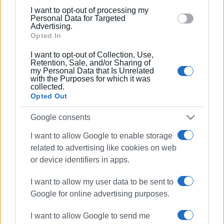
14 ΣΕΠΤΕΜΒΡΊΟΥ 2022
/
12:55
below specified purposes in below Google consent
I want to opt-out of processing my
«Τρέχω στην ιστορία μου»: Στις 24
section.
Personal Data for Targeted
Σεπτεμβρίου το Corfu Urban Trail
Advertising.
(video)
Opted In
I want to opt-out of Collection, Use,
13 ΙΟΥΛΊΟΥ 2022
/
11:25
Retention, Sale, and/or Sharing of
Στις 24 Σεπτεμβριου 2022 το 9ο Corfu
my Personal Data that Is Unrelated
Old Town Trail
with the Purposes for which it was
collected.
Opted Out
19 ΙΟΥΛΊΟΥ 2021
/
12:30
Google consents
Στις 17 Οκτωβρίου ο αγώνας δρόμου
Corfu Old Town Trail
I want to allow Google to enable storage
related to advertising like cookies on web
11 ΟΚΤΩΒΡΊΟΥ 2020
/
00:52
or device identifiers in apps.
Corfu Old Town Trail: Άρτια
διοργάνωση, το χάρηκαν όλοι
I want to allow my user data to be sent to
(videos-photos)
Google for online advertising purposes.
10 ΟΚΤΩΒΡΊΟΥ 2020
/
11:59
I want to allow Google to send me
Κυκλοφοριακές ρυθμίσεις στην