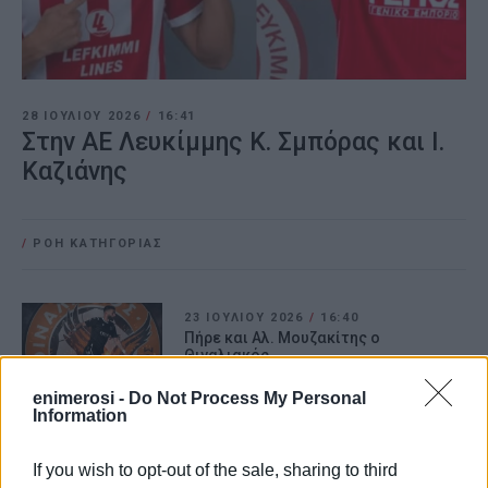
28 ΙΟΥΛΊΟΥ 2026
/
16:41
Στην ΑΕ Λευκίμμης Κ. Σμπόρας και Ι.
Καζιάνης
/
ΡΟΗ ΚΑΤΗΓΟΡΙΑΣ
23 ΙΟΥΛΊΟΥ 2026
/
16:40
Πήρε και Αλ. Μουζακίτης ο
Θιναλιακός
enimerosi -
Do Not Process My Personal
Information
17 ΙΟΥΛΊΟΥ 2026
/
17:52
Συνεχίζουν στον Όλυμπο Καλούδης
και Χάτζι
If you wish to opt-out of the sale, sharing to third