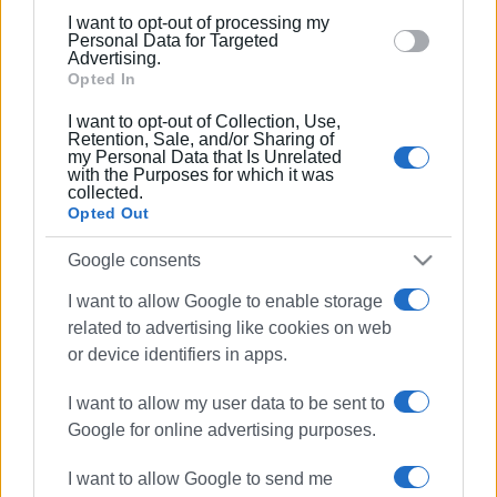
02 ΙΟΥΛΊΟΥ 2026
/
16:10
below specified purposes in below Google consent
I want to opt-out of processing my
ΑΕ Λευκίμμης και ΟΦΑΜ στο Κύπελλο
section.
Personal Data for Targeted
Ερασιτεχνών – Άνοιξαν οι δηλώσεις
Advertising.
συμμετοχής
Opted In
I want to opt-out of Collection, Use,
10 ΙΟΥΝΊΟΥ 2026
/
16:40
Retention, Sale, and/or Sharing of
ΟΦΑΜ: Με πρόεδρο ξανά τον Σπύρο
my Personal Data that Is Unrelated
Κουρή στη νέα πρόκληση της Γ΄
with the Purposes for which it was
Εθνικής
collected.
Opted Out
29 ΜΑΪ́ΟΥ 2026
/
16:22
Google consents
Πράσινη ποδοσφαιρική δράση στη
Σπιανάδα
I want to allow Google to enable storage
related to advertising like cookies on web
or device identifiers in apps.
26 ΜΑΪ́ΟΥ 2026
/
16:35
Τον Ιούνιο η παράδοση γηπέδων
Κορακιάνας και Καστελλάνων
I want to allow my user data to be sent to
Google for online advertising purposes.
13 ΜΑΪ́ΟΥ 2026
/
16:38
I want to allow Google to send me
Υποχρεωτικοί οι μικροί στις ομάδες