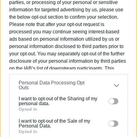
parties, or processing of your personal or sensitive
information for targeted advertising by us, please use
17 ΙΟΥΛΊΟΥ 2026
/
17:45
the below opt-out section to confirm your selection.
Επιστρέφει στον Θιναλιακό ο Γιώργος
Please note that after your opt-out request is
Θεόδοτος
processed you may continue seeing interest-based
ads based on personal information utilized by us or
13 ΙΟΥΛΊΟΥ 2026
/
16:39
personal information disclosed to third parties prior to
Με Ribeiro ξεκινά η νέα εποχή της
your opt-out. You may separately opt-out of the further
Ολυμπιάδας Καρουσάδων
disclosure of your personal information by third parties
on the IAB’s list of downstream participants. This
information may also be disclosed by us to third parties
13 ΙΟΥΛΊΟΥ 2026
/
16:11
Διπλή ενίσχυση για την ΑΕ Λευκίμμης
Personal Data Processing Opt
on the
IAB’s List of Downstream Participants
that may
με Ανδριώτη και Αϊντινάι
Outs
further disclose it to other third parties.
I want to opt-out of the Sharing of my
Please note that this website/app uses one or more
personal data.
09 ΙΟΥΛΊΟΥ 2026
/
16:45
Google services and may gather and store information
Opted In
Με λιγότερες ομάδες φέτος η Γ
including but not limited to your visit or usage
Εθνική
I want to opt-out of the Sale of my
behaviour. You may click to grant or deny consent to
Personal Data.
Google and its third-party tags to use your data for
Opted In