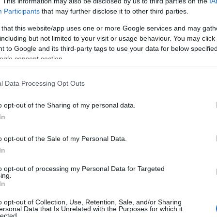
πυροπροστ
. This information may also be disclosed by us to third parties on the
IA
Participants
that may further disclose it to other third parties.
«Εφαρμόσαμε την απαγό
 that this website/app uses one or more Google services and may gath
including but not limited to your visit or usage behaviour. You may click 
πιστοποιημένη εθελοντι
 to Google and its third-party tags to use your data for below specifi
φως τα κενά του εθελο
ogle consent section.
l Data Processing Opt Outs
o opt-out of the Sharing of my personal data.
In
09 ΜΑΡΤΊΟΥ 2026
/
16:38
o opt-out of the Sale of my Personal Data.
Νέα βοηθητική πίστα για νέο
In
αναβάτες στις εγκαταστάσεις
to opt-out of processing my Personal Data for Targeted
ing.
In
Η υλοποίηση του έργου βασίζεται στην εθελοντική
o opt-out of Collection, Use, Retention, Sale, and/or Sharing
ersonal Data that Is Unrelated with the Purposes for which it
lected.