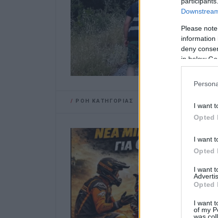
participants
Downstream 
Please note
information 
deny consent
in below Go
Persona
/
ΡΟΗ ΚΑΤΗΓΟΡΙΑΣ
I want t
Opted 
I want t
Opted 
I want 
Advertis
Opted 
I want t
of my P
was col