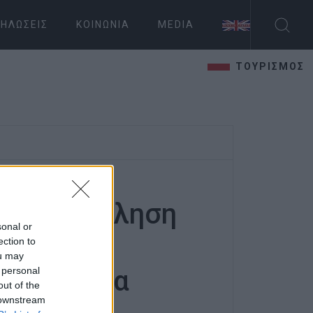
ΗΛΏΣΕΙΣ
ΚΟΙΝΩΝΊΑ
MEDIA
ΤΟΥΡΙΣΜΟΣ
 Η πρόσκληση
sonal or
ρτι με
ection to
ou may
 personal
αι όχι για
out of the
 downstream