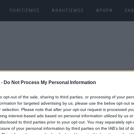
ΠΟΛΙΤΙΣΜΌΣ
ΑΘΛΗΤΙΣΜΌΣ
ΆΡΘΡΑ
ΕΚΔ
07 ΙΟΥΛΊΟΥ 2026
/
17:37
 -
Do Not Process My Personal Information
Δασαρχείο:
to opt-out of the sale, sharing to third parties, or processing of your per
ήταν για πά
formation for targeted advertising by us, please use the below opt-out s
r selection. Please note that after your opt-out request is processed y
eing interest-based ads based on personal information utilized by us or
σουβλάκια κ
disclosed to third parties prior to your opt-out. You may separately opt-
losure of your personal information by third parties on the IAB’s list of