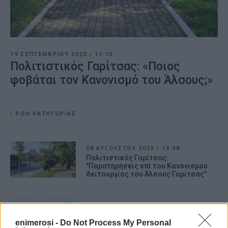
19 ΣΕΠΤΕΜΒΡΊΟΥ 2025
/
11:10
Πολιτιστικός Γαρίτσας: «Ποιος
φοβάται τον Κανονισμό του Άλσους;»
/
ΡΟΗ ΚΑΤΗΓΟΡΙΑΣ
08 ΑΥΓΟΎΣΤΟΥ 2025
/
13:48
Πολιτιστικός Γαρίτσας:
"Παρατηρήσεις επί του Κανονισμού
Λειτουργίας του Άλσους Γαρίτσας"
24 ΙΟΥΛΊΟΥ 2025
/
10:17
Παρατηρήσεις Πολιτιστικού
enimerosi -
Do Not Process My Personal
Συλλόγου Γαρίτσας για την Τοπική