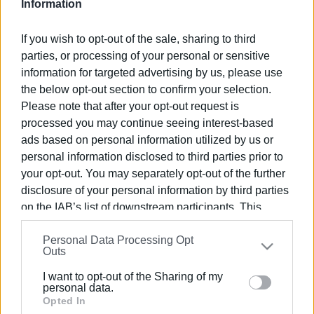
Information
Πολεοδομική Μελέτη
If you wish to opt-out of the sale, sharing to third
18 ΙΟΥΛΊΟΥ 2025
/
10:40
parties, or processing of your personal or sensitive
Πολιτιστικός Γαρίτσας: «Ο Δήμαρχος
δεν μπορεί να παριστάνει τον
information for targeted advertising by us, please use
παρατηρητή – Έχει την απόλυτη
the below opt-out section to confirm your selection.
ευθύνη»
Please note that after your opt-out request is
processed you may continue seeing interest-based
17 ΙΟΥΛΊΟΥ 2025
/
16:15
ads based on personal information utilized by us or
Αμερικανοί μαθητές εθελοντές
personal information disclosed to third parties prior to
καθάρισαν το Άλσος της Γαρίτσας
your opt-out. You may separately opt-out of the further
disclosure of your personal information by third parties
on the IAB’s list of downstream participants. This
14 ΙΟΥΛΊΟΥ 2025
/
13:42
Μπιάγκης: «Βιώσιμη λύση για το
information may also be disclosed by us to third parties
Άλσος της Γαρίτσας για κατοίκους
Personal Data Processing Opt
on the
IAB’s List of Downstream Participants
that may
και καταστηματάρχες»
Outs
further disclose it to other third parties.
I want to opt-out of the Sharing of my
Please note that this website/app uses one or more
personal data.
10 ΙΟΥΛΊΟΥ 2025
/
18:12
Δασική: Μαζέψτε όλα τα
Google services and may gather and store information
Opted In
τραπεζοκαθίσματα και δρόμο!