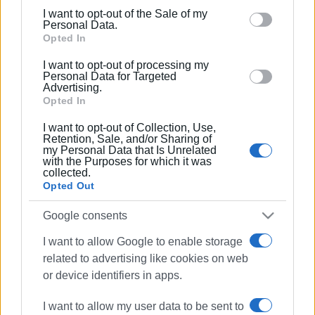
including but not limited to your visit or usage
I want to opt-out of the Sale of my
behaviour. You may click to grant or deny consent to
Personal Data.
Google and its third-party tags to use your data for
Opted In
30 ΙΟΥΝΊΟΥ 2025
/
12:03
below specified purposes in below Google consent
Άλσος Γαρίτσας – Ανεμομύλου:
I want to opt-out of processing my
Εργασίες συντήρησης Πρασίνου και
section.
Personal Data for Targeted
δικτύου αυτόματου ποτίσματος
Advertising.
Opted In
11 ΙΟΥΝΊΟΥ 2025
/
12:54
I want to opt-out of Collection, Use,
Πολιτιστικός Γαρίτσας «Το Άλσος»:
Retention, Sale, and/or Sharing of
"Η “επιστημονική” αερολογία του
my Personal Data that Is Unrelated
Δημάρχου φέρνει την επιστολή της Δ/
with the Purposes for which it was
νσης Δασών"
collected.
Opted Out
08 ΙΟΥΝΊΟΥ 2025
/
17:46
Google consents
Πολιτιστικός Γαρίτσας:
«Απαράδεκτες και Προκλητικές
I want to allow Google to enable storage
Δηλώσεις Πουλημένου για το Άλσος
related to advertising like cookies on web
Γαρίτσας – Ανεμόμυλου»
or device identifiers in apps.
09 ΑΠΡΙΛΊΟΥ 2025
/
12:27
I want to allow my user data to be sent to