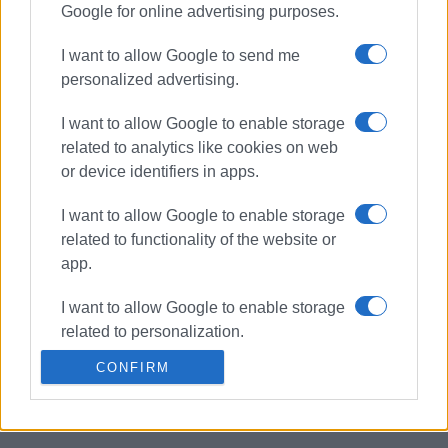
Πολιτιστικός Γαρίτσας «Το Άλσος»:
Google for online advertising purposes.
Πρωτοφανής ασυδοσία στο δημόσιο
χώρο της Παλιάς Πόλης
I want to allow Google to send me
personalized advertising.
13 ΜΑΡΤΊΟΥ 2025
/
13:59
Ανησυχία Συλλόγου Μόνιμων
I want to allow Google to enable storage
Κατοίκων Παλαιάς Πόλης για τη
μείωση κοινόχρηστων χώρων στα
related to analytics like cookies on web
άλση Γαρίτσας- Ανεμόμυλου
or device identifiers in apps.
I want to allow Google to enable storage
12 ΜΑΡΤΊΟΥ 2025
/
10:17
related to functionality of the website or
Πουλημένος: Ο Κανονισμός
Λειτουργίας Άλσους Γαρίτσας δεν
app.
αφαιρεί ούτε εκατοστό δημόσιου
χώρου
I want to allow Google to enable storage
related to personalization.
08 ΜΑΡΤΊΟΥ 2025
/
20:58
CONFIRM
Π.Σ. Γαρίτσας «Το Αλσος»: Αντίθετος
I want to allow Google to enable storage
στον υπερδιπλασιασμό τ.μ. στα
related to security, including
καταστήματα υγειονομικού
ενδιαφέροντος
authentication functionality and fraud
prevention, and other user protection.