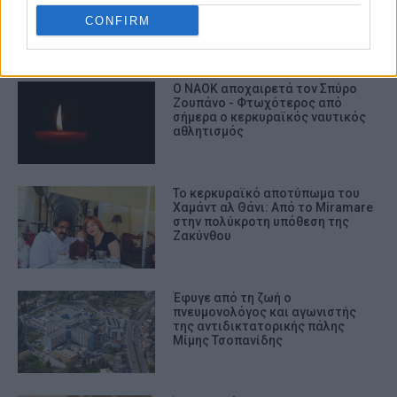
CONFIRM
ΣΧΕΤΙΚA AΡΘΡΑ
Ο ΝΑΟΚ αποχαιρετά τον Σπύρο
Ζουπάνο - Φτωχότερος από
σήμερα ο κερκυραϊκός ναυτικός
αθλητισμός
Το κερκυραϊκό αποτύπωμα του
Χαμάντ αλ Θάνι: Από το Miramare
στην πολύκροτη υπόθεση της
Ζακύνθου
Έφυγε από τη ζωή ο
πνευμονολόγος και αγωνιστής
της αντιδικτατορικής πάλης
Μίμης Τσοπανίδης