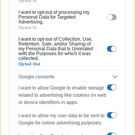
Google and its third-party tags to use your data for
Opted In
συνεργάστηκε με την τηλεόραση του Corfu
below specified purposes in below Google consent
Channel (στα πρώτα χρόνια λειτουργίας του) και
I want to opt-out of processing my
section.
Personal Data for Targeted
Start TV, συνολικά 15 χρόνια.
Advertising.
Opted In
Ακολουθήστε το enimerosi στο
Facebook
I want to opt-out of Collection, Use,
Retention, Sale, and/or Sharing of
my Personal Data that Is Unrelated
with the Purposes for which it was
collected.
Συνδρομητές στο e-paper
Opted Out
Google consents
I want to allow Google to enable storage
related to advertising like cookies on web
or device identifiers in apps.
I want to allow my user data to be sent to
Google for online advertising purposes.