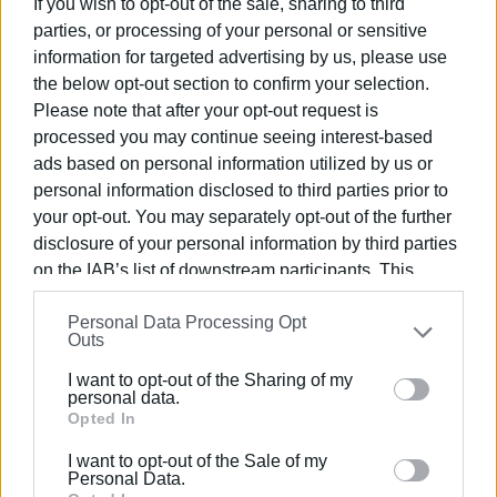
If you wish to opt-out of the sale, sharing to third
parties, or processing of your personal or sensitive
Εμφανίσεις: 64
information for targeted advertising by us, please use
the below opt-out section to confirm your selection.
Please note that after your opt-out request is
processed you may continue seeing interest-based
ads based on personal information utilized by us or
personal information disclosed to third parties prior to
your opt-out. You may separately opt-out of the further
disclosure of your personal information by third parties
ΣΠΥΡΟΣ ΠΙΚΟΥΛΑΣ
on the IAB’s list of downstream participants. This
information may also be disclosed by us to third parties
Πτυχιούχος Οικονομικών του Πανεπιστημίου
Personal Data Processing Opt
on the
IAB’s List of Downstream Participants
that may
Πειραιά. Συνεργάστηκε στο ξεκίνημα με την
Outs
further disclose it to other third parties.
«Αθλητική Πορεία της Κέρκυρας», ενώ από τις
αρχές του ΄92 και για 25 χρόνια στο «Κερκυραϊκό
I want to opt-out of the Sharing of my
Please note that this website/app uses one or more
personal data.
Βήμα». Από το 1994 εκδότης - διευθυντής στα
Google services and may gather and store information
Opted In
«Κερκυραϊκά Σπορ» και από το 2000 και για 15
including but not limited to your visit or usage
χρόνια στο «ΦΩΣ των ΣΠΟΡ». Από το 2015
I want to opt-out of the Sale of my
behaviour. You may click to grant or deny consent to
Personal Data.
εργάζεται στην «ΕΝΗΜΕΡΩΣΗ», ενώ