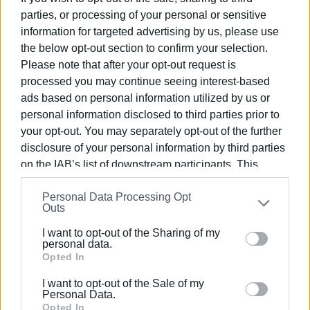
και με αναμνηστικά, παίρνοντας μαζί τους και πολλά
parties, or processing of your personal or sensitive
χρήσιμα μηνύματα. Θα δοθούν σε όλα τα παιδιά
information for targeted advertising by us, please use
μετάλλια, ενώ για του νικητές των διαγωνισμών ειδικά
the below opt-out section to confirm your selection.
έπαθλα. Αποτελεί συνδιοργάνωση του ΕΣΥΝ και της ΠΙΝ
Please note that after your opt-out request is
- ΠΕ Κερκύρας.
processed you may continue seeing interest-based
ads based on personal information utilized by us or
Ο κ. Πέρρος Νίκος, μέλος της διοίκησης του ΕΣΥΝ και
personal information disclosed to third parties prior to
συντονιστής τμημάτων χάντμπολ του ΚΓΣ τονίζει:
your opt-out. You may separately opt-out of the further
«Για το πολυπαραγοντικό κοινωνικό φαινόμενο της
disclosure of your personal information by third parties
εξάρτησης υπάρχει πλήθος ψευδοεπιστημονικών
on the IAB’s list of downstream participants. This
ιδεολογημάτων που προσπαθούν να δημιουργήσουν
information may also be disclosed by us to third parties
κοινωνικά αντανακλαστικά που θα βλέπουν την
Personal Data Processing Opt
on the
IAB’s List of Downstream Participants
that may
Outs
εξάρτηση σαν ένα ωραιοποιημένο φυσικό φαινόμενο. Η
further disclose it to other third parties.
νέα γενιά και οι παραγωγικές ηλικίες αποτελούν
I want to opt-out of the Sharing of my
Please note that this website/app uses one or more
πρωταρχικό στόχο, ακριβώς γιατί είναι αυτοί που
personal data.
Google services and may gather and store information
Opted In
μπορούν να βάλουν τη σφραγίδα τους στις εξελίξεις,
including but not limited to your visit or usage
στην πρόοδο και να οδηγούνται τελικά στην παραίτηση
I want to opt-out of the Sale of my
behaviour. You may click to grant or deny consent to
Personal Data.
και στην ψευδαισθητική φυγή από μία αβίωτη
Google and its third-party tags to use your data for
Opted In