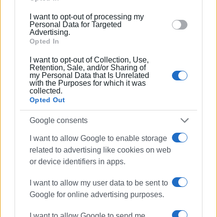
πραγματικότητα, μέσα από το ισχυρότατο όπλο
below specified purposes in below Google consent
καταστολής και κοινωνικού ελέγχου που ονομάζεται
I want to opt-out of processing my
section.
Personal Data for Targeted
εξάρτηση»
και συνεχίζει…
«ο αθλητισμός και ο
Advertising.
πολιτισμός αποτελούν διαχρονικές δυνάμεις στην
Opted In
πρόληψη και τη διαδρομή από την ανθεκτικότητα στη
I want to opt-out of Collection, Use,
διαμόρφωση προσωπικότητας. Να ξεκαθαρίσουμε ότι η
Retention, Sale, and/or Sharing of
πρόληψη δεν περιορίζεται στην ενημέρωση ή στην
my Personal Data that Is Unrelated
with the Purposes for which it was
παροχή πληροφοριών, αλλά στην ελευθερία να ζούμε
collected.
συνειδητά , κυρίαρχοι του εαυτού μας και όχι να
Opted Out
εγκλωβιζόμαστε σε καλούπια και πρότυπα ψεύτικα. Το
Google consents
Σάββατο τα παιδιά και μέσα από το χάντμπολ θα
δείξουν κόκκινη κάρτα σε όλα τα ναρκωτικά».
I want to allow Google to enable storage
related to advertising like cookies on web
or device identifiers in apps.
ΦΩΤΟ@ΚΓΣ ΤΜΗΜΑ ΧΑΝΤΜΠΟΛ
I want to allow my user data to be sent to
Εμφανίσεις: 105
Google for online advertising purposes.
I want to allow Google to send me