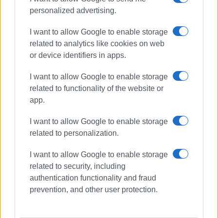
personalized advertising.
I want to allow Google to enable storage
related to analytics like cookies on web
or device identifiers in apps.
I want to allow Google to enable storage
ΣΠΥΡΟΣ ΠΙΚΟΥΛΑΣ
related to functionality of the website or
Πτυχιούχος Οικονομικών του Πανεπιστημίου
app.
Πειραιά. Συνεργάστηκε στο ξεκίνημα με την
«Αθλητική Πορεία της Κέρκυρας», ενώ από τις
I want to allow Google to enable storage
αρχές του ΄92 και για 25 χρόνια στο «Κερκυραϊκό
related to personalization.
Βήμα». Από το 1994 εκδότης - διευθυντής στα
«Κερκυραϊκά Σπορ» και από το 2000 και για 15
I want to allow Google to enable storage
χρόνια στο «ΦΩΣ των ΣΠΟΡ». Από το 2015
related to security, including
εργάζεται στην «ΕΝΗΜΕΡΩΣΗ», ενώ
authentication functionality and fraud
συνεργάστηκε με την τηλεόραση του Corfu
prevention, and other user protection.
Channel (στα πρώτα χρόνια λειτουργίας του) και
Start TV, συνολικά 15 χρόνια.