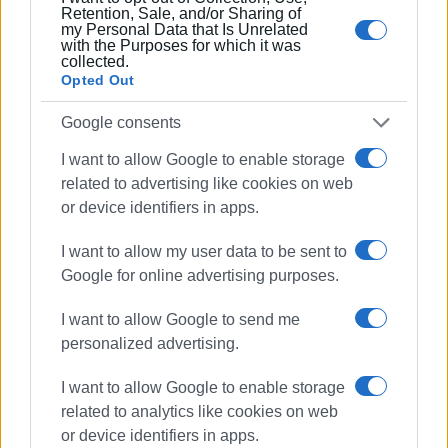
Retention, Sale, and/or Sharing of
my Personal Data that Is Unrelated
with the Purposes for which it was
collected.
ΦΩΤΟ@ΚΕΡΚΥΡΑΪΚΟΣ ΓΣ (ΧΑΝΤΜΠΟΛ)
Opted Out
Google consents
Εμφανίσεις: 71
I want to allow Google to enable storage
related to advertising like cookies on web
or device identifiers in apps.
I want to allow my user data to be sent to
Google for online advertising purposes.
I want to allow Google to send me
personalized advertising.
ΣΠΥΡΟΣ ΠΙΚΟΥΛΑΣ
Πτυχιούχος Οικονομικών του Πανεπιστημίου
I want to allow Google to enable storage
Πειραιά. Συνεργάστηκε στο ξεκίνημα με την
related to analytics like cookies on web
«Αθλητική Πορεία της Κέρκυρας», ενώ από τις
or device identifiers in apps.