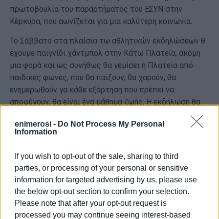
πρωτοβουλία του παραρτήματος του ΕΣΥΝ στην
Κέρκυρα, που αωνίζεται για μια καλύτερη κοινωνία.
Το Σάββατο στα πλαίσια τω αθλητικών εκδηλώσεων θ
έχουμε παιγνίδι χάντμπολ στην Κάτω Πλατεία, ακόμη
μια φορά και ως συνήθως θα γεμίσει η Πλατεία από
παιδικές φωνές, που θα παίξουν, θα χαρούν, θα
ενημερωθούν γα κάθε εξάρτηση που πρέπει να
αποφύγουν, θα είναι ένα μάθημα ζωής. Η εκδήλωση θα
γίνει από το ΣΕΥ σε συνεργασία με το τμήμα χάντμπολ
enimerosi -
Do Not Process My Personal
του Κερκυραϊκού ο οποίος ενημέρωσε γι αυτό.
Information
If you wish to opt-out of the sale, sharing to third
Η ανακοίνωση του ΚΓΣ (χάντμπολ)
parties, or processing of your personal or sensitive
information for targeted advertising by us, please use
the below opt-out section to confirm your selection.
Please note that after your opt-out request is
Το Εθνικό Συμβούλιο κατά των Ναρκωτικών (ΕΣΥΝ)
processed you may continue seeing interest-based
Κέρκυρας σε συνεργασία με τον ιστορικό Κερκυραϊκό