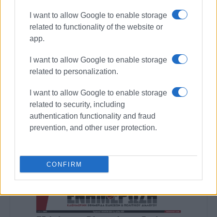
αρχές του ΄92 και για 25 χρόνια στο «Κερκυραϊκό
I want to allow Google to enable storage
Βήμα». Από το 1994 εκδότης - διευθυντής στα
related to functionality of the website or
«Κερκυραϊκά Σπορ» και από το 2000 και για 15
app.
χρόνια στο «ΦΩΣ των ΣΠΟΡ». Από το 2015
εργάζεται στην «ΕΝΗΜΕΡΩΣΗ», ενώ
I want to allow Google to enable storage
συνεργάστηκε με την τηλεόραση του Corfu
related to personalization.
Channel (στα πρώτα χρόνια λειτουργίας του) και
Start TV, συνολικά 15 χρόνια.
I want to allow Google to enable storage
related to security, including
Ακολουθήστε το enimerosi στο
Facebook
authentication functionality and fraud
prevention, and other user protection.
Συνδρομητές στο e-paper
CONFIRM