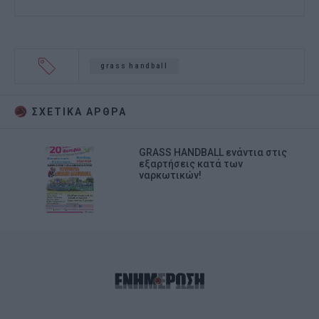
grass handball
ΣΧΕΤΙΚA AΡΘΡΑ
GRASS HANDBALL ενάντια στις
εξαρτήσεις κατά των
ναρκωτικών!