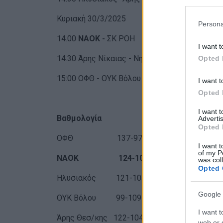
Κυριακή 30/3/2025
Persona
14.00
ΝΑΟΚ -
ΣΚ ΡΟΗ
I want t
14.30 Άρης Νίκαιας - Νηρέας Γέρακα
Opted 
15:00 ΟΦΘ - ΟΥΚ Βόλου
I want t
Opted 
I want 
Βαθμολογία
Advertis
Opted 
ΟΦΘ 137-97 28
I want t
of my P
ΝΑΟΚ 124-101 27
was col
Opted 
Ηλυσιακός 121-103 27
Google 
ΟΥΚ Βόλου 99-109 17
I want t
Άρης Θεσ/κης 122-104 16
web or d