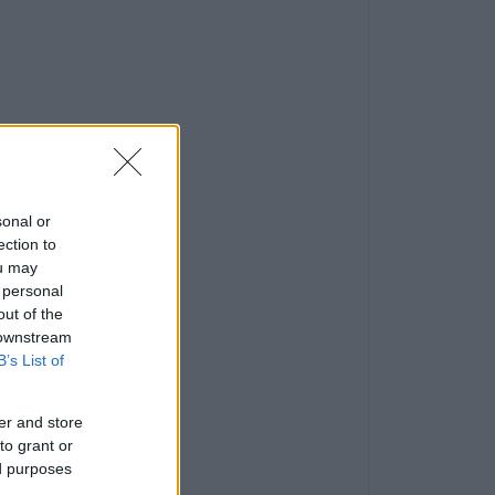
sonal or
ection to
ou may
 personal
out of the
 downstream
B’s List of
er and store
to grant or
ed purposes