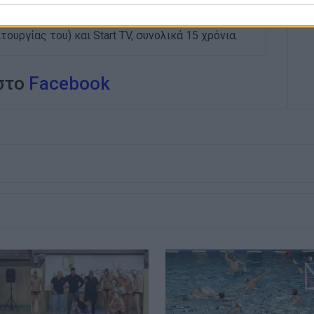
ων ΣΠΟΡ». Από το 2015 εργάζεται στην
εργάστηκε με την τηλεόραση του Corfu Channel
ουργίας του) και Start TV, συνολικά 15 χρόνια.
 στο
Facebook