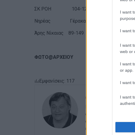
ΣΚ ΡΟΗ 104-129 13
I want t
purpose
Νηρέας Γέρακα 121-124 11
I want 
Άρης Νίκαιας 89-149 0
I want t
web or d
ΦΩΤΟ@ΑΡΧΕΙΟΥ
I want t
or app.
Εμφανίσεις: 117
I want t
I want t
ΣΠΥΡΟΣ ΠΙΚΟΥΛΑΣ
authenti
Πτυχιούχος Οικονομικ
στο ξεκίνημα με την «
αρχές του ΄92 και για
εκδότης - διευθυντής 