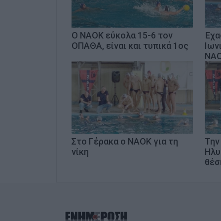
Ο ΝΑΟΚ εύκολα 15-6 τον
Έχα
ΟΠΑΘΑ, είναι και τυπικά 1ος
Ιων
ΝΑ
Στο Γέρακα ο ΝΑΟΚ για τη
Την
νίκη
Ηλυ
θέσ