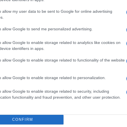
o allow my user data to be sent to Google for online advertising
s.
to allow Google to send me personalized advertising.
o allow Google to enable storage related to analytics like cookies on
evice identifiers in apps.
o allow Google to enable storage related to functionality of the website
o allow Google to enable storage related to personalization.
o allow Google to enable storage related to security, including
cation functionality and fraud prevention, and other user protection.
ών του Πανεπιστημίου Πειραιά. Συνεργάστηκε
Αθλητική Πορεία της Κέρκυρας», ενώ από τις
 25 χρόνια στο «Κερκυραϊκό Βήμα». Από το 1994
CONFIRM
στα «Κερκυραϊκά Σπορ» και από το 2000 και για