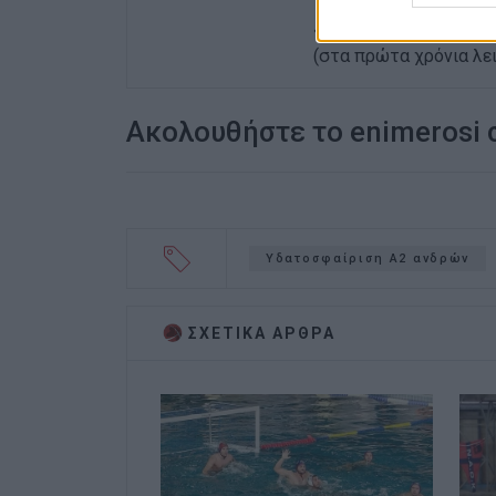
15 χρόνια στο «ΦΩΣ τ
«ΕΝΗΜΕΡΩΣΗ», ενώ συν
(στα πρώτα χρόνια λειτ
Ακολουθήστε το enimerosi
Υδατοσφαίριση Α2 ανδρών
ΣΧΕΤΙΚA AΡΘΡΑ