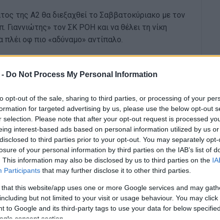
ος της Α2 θα διεξαχθεί το Σαββατοκύριακο με τον
 Γιαννιώτης» τον ΣΚ ΡΟΗ και να θέλει τη νίκη
α πλέι οφ πιο «αδύναμο» αντίπαλο.
και καιρό την παρουσία της στα πλέι οφ, εκεί που
αγωνιστικές που απομένουν ως τη λήξη της
 -
Do Not Process My Personal Information
η
 με δυο νίκες, τουλάχιστον να κρατήσει την 2
to opt-out of the sale, sharing to third parties, or processing of your per
formation for targeted advertising by us, please use the below opt-out s
ς Αθήνας έχει τον πρώτο λόγο για την κατάκτηση
r selection. Please note that after your opt-out request is processed y
ί δίπλα στην ομάδα του Σπ. Καρδόνα να την
eing interest-based ads based on personal information utilized by us or
disclosed to third parties prior to your opt-out. You may separately opt-
losure of your personal information by third parties on the IAB’s list of
. This information may also be disclosed by us to third parties on the
IA
Participants
that may further disclose it to other third parties.
 that this website/app uses one or more Google services and may gath
including but not limited to your visit or usage behaviour. You may click 
 to Google and its third-party tags to use your data for below specifi
ogle consent section.