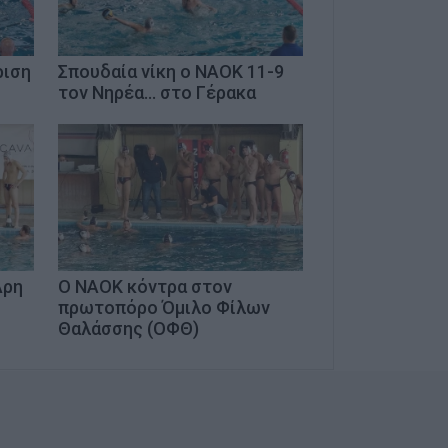
ριση
Σπουδαία νίκη ο ΝΑΟΚ 11-9
τον Νηρέα... στο Γέρακα
Άρη
Ο ΝΑΟΚ κόντρα στον
πρωτοπόρο Όμιλο Φίλων
Θαλάσσης (ΟΦΘ)