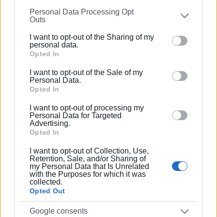
information may also be disclosed by us to third parties
Personal Data Processing Opt
on the
IAB’s List of Downstream Participants
that may
ΦΕ Κοζάνη 8-13 9
Outs
further disclose it to other third parties.
Αστέρας Πετριτή 10-26 7
I want to opt-out of the Sharing of my
Please note that this website/app uses one or more
personal data.
Ατρόμητος Παλαμά 4-15 5
Google services and may gather and store information
Opted In
including but not limited to your visit or usage
Σβορώνος 7-19 5
I want to opt-out of the Sale of my
behaviour. You may click to grant or deny consent to
Personal Data.
Google and its third-party tags to use your data for
Opted In
Ερμής Αμυνταίου 4-25 1
below specified purposes in below Google consent
I want to opt-out of processing my
section.
Personal Data for Targeted
Advertising.
Από το ματς της Τρίτης (19/11) Αμβρακικός -
Opted In
Αστέρας Πετριτή 3-1, με πρωταγωνιστή τον αρχηγό
I want to opt-out of Collection, Use,
του Αστέρα Ν. Κρητικό ΦΩΤΟ@
GOSPORTS
.
GR
Retention, Sale, and/or Sharing of
my Personal Data that Is Unrelated
with the Purposes for which it was
collected.
Opted Out
Εμφανίσεις: 86
Google consents