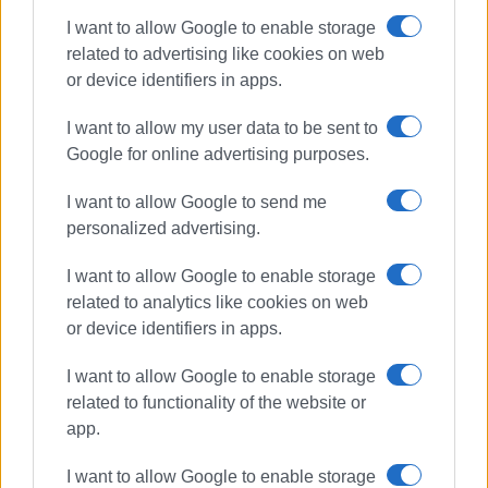
I want to allow Google to enable storage
related to advertising like cookies on web
or device identifiers in apps.
I want to allow my user data to be sent to
Google for online advertising purposes.
ΣΠΥΡΟΣ ΠΙΚΟΥΛΑΣ
I want to allow Google to send me
Πτυχιούχος Οικονομικών του Πανεπιστημίου
personalized advertising.
Πειραιά. Συνεργάστηκε στο ξεκίνημα με την
«Αθλητική Πορεία της Κέρκυρας», ενώ από τις
I want to allow Google to enable storage
αρχές του ΄92 και για 25 χρόνια στο «Κερκυραϊκό
related to analytics like cookies on web
Βήμα». Από το 1994 εκδότης - διευθυντής στα
or device identifiers in apps.
«Κερκυραϊκά Σπορ» και από το 2000 και για 15
χρόνια στο «ΦΩΣ των ΣΠΟΡ». Από το 2015
I want to allow Google to enable storage
εργάζεται στην «ΕΝΗΜΕΡΩΣΗ», ενώ
related to functionality of the website or
συνεργάστηκε με την τηλεόραση του Corfu
app.
Channel (στα πρώτα χρόνια λειτουργίας του) και
Start TV, συνολικά 15 χρόνια.
I want to allow Google to enable storage