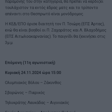
παραμονής του στην κατηγορία, θα πρέπει να κερδίζει
τουλάχιστον τα εντός έδρας ματς και το τρίποντο
απέναντι στο Θεσπρωτό είναι μονόδρομος.
Η ΚΕΔ/ΕΠΟ όρισε διαιτητή τον Π. Τσιώρη (ΕΠΣ Άρτας),
ενώ θα είναι βοηθοί οι Π. Ζαχαράτος και Λ. Βλαχοδήμος
(ΕΠΣ Αιτωλοακαρνανίας). Το παιγνίδι θα ξεκινήσει στις
3μ.μ.
Επόμενη (11η αγωνιστική)
Κυριακή 24.11.2024 ώρα 15:00
Ολυμπιακός Βόλου – Ζάκυνθος
Σβορώνος – Πιερικός
Τηλυκράτης Λευκάδας – Αιγινιακός