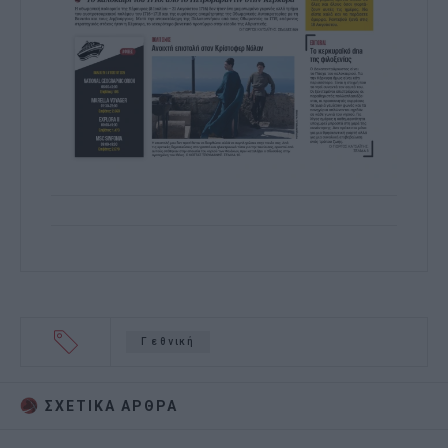
Γ εθνική
ΣΧΕΤΙΚA AΡΘΡΑ