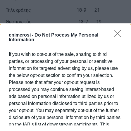
Τηλυκράτης 18-9 21
Θεσπρωτός 13-7 19
Ζάκυνθος 16-8 17
enimerosi -
Do Not Process My Personal
Information
ΑΟ Ανθούπολης 10-7 16
If you wish to opt-out of the sale, sharing to third
Αναγέννηση Άρτας 11-8 16
parties, or processing of your personal or sensitive
information for targeted advertising by us, please use
Άρης Φιλιατών 14-11 15
the below opt-out section to confirm your selection.
Aμβρακικός 14-12 12
Please note that after your opt-out request is
processed you may continue seeing interest-based
Αιγινιακός 11-12 12
ads based on personal information utilized by us or
personal information disclosed to third parties prior to
………………………………………………………………….
your opt-out. You may separately opt-out of the further
ΑΕ Αλεξάνδρειας 10-13 10
disclosure of your personal information by third parties
on the IAB’s list of downstream participants. This
Ολυμπιακός Βόλου 10-16 9