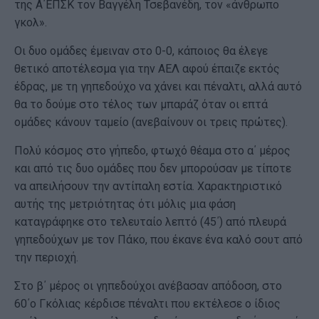
της Α΄ΕΠΣΚ τον Βαγγέλη Τσεβανέδη, τον «άνθρωπο
γκολ».
Οι δυο ομάδες έμειναν στο 0-0, κάποιος θα έλεγε
θετικό αποτέλεσμα για την ΑΕΛ αφού έπαιζε εκτός
έδρας, με τη γηπεδούχο να χάνει και πέναλτι, αλλά αυτό
θα το δούμε στο τέλος των μπαράζ όταν οι επτά
ομάδες κάνουν ταμείο (ανεβαίνουν οι τρεις πρώτες).
Πολύ κόσμος στο γήπεδο, φτωχό θέαμα στο α΄ μέρος
και από τις δυο ομάδες που δεν μπορούσαν με τίποτε
να απειλήσουν την αντίπαλη εστία. Χαρακτηριστικό
αυτής της μετριότητας ότι μόλις μια φάση
καταγράφηκε στο τελευταίο λεπτό (45΄) από πλευρά
γηπεδούχων με τον Πάκο, που έκανε ένα καλό σουτ από
την περιοχή.
Στο β΄ μέρος οι γηπεδούχοι ανέβασαν απόδοση, στο
60΄ο Γκόλιας κέρδισε πέναλτι που εκτέλεσε ο ίδιος