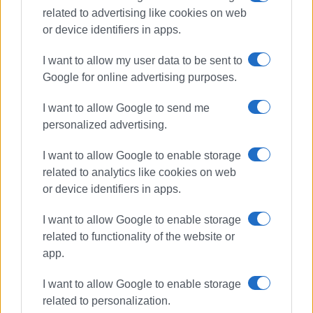
related to advertising like cookies on web
or device identifiers in apps.
ΣΠΥΡΟΣ ΠΙΚΟΥΛΑΣ
I want to allow my user data to be sent to
Πτυχιούχος Οικονομικών του Πανεπιστημίου
Google for online advertising purposes.
Πειραιά. Συνεργάστηκε στο ξεκίνημα με την
«Αθλητική Πορεία της Κέρκυρας», ενώ από τις
I want to allow Google to send me
αρχές του ΄92 και για 25 χρόνια στο «Κερκυραϊκό
personalized advertising.
Βήμα». Από το 1994 εκδότης - διευθυντής στα
«Κερκυραϊκά Σπορ» και από το 2000 και για 15
I want to allow Google to enable storage
χρόνια στο «ΦΩΣ των ΣΠΟΡ». Από το 2015
related to analytics like cookies on web
εργάζεται στην «ΕΝΗΜΕΡΩΣΗ», ενώ
or device identifiers in apps.
συνεργάστηκε με την τηλεόραση του Corfu
Channel (στα πρώτα χρόνια λειτουργίας του) και
I want to allow Google to enable storage
Start TV, συνολικά 15 χρόνια.
related to functionality of the website or
app.
Ακολουθήστε το enimerosi στο
Facebook
I want to allow Google to enable storage
related to personalization.