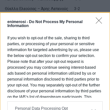
Θύελλα Ελεούσας – Άρης Λεπενούς 3-2
Ρεπό: Πρόοδος Ρωγών
enimerosi -
Do Not Process My Personal
Information
Βαθμολογία
Θύελλα Ελεούσας 3-2 3
If you wish to opt-out of the sale, sharing to third
parties, or processing of your personal or sensitive
Αχέρων Καναλακίου 1-0 3
information for targeted advertising by us, please use
the below opt-out section to confirm your selection.
ΑΕ Λευκίμμης 0-0 1
Please note that after your opt-out request is
Νέα Σελεύκεια 0-0 1
processed you may continue seeing interest-based
ads based on personal information utilized by us or
Άρης Λεπενούς 2-3 0
personal information disclosed to third parties prior to
your opt-out. You may separately opt-out of the further
Καστοριά 0-1 0
disclosure of your personal information by third parties
Πρόοδος Ρωγών
on the IAB’s list of downstream participants. This
information may also be disclosed by us to third parties
Πρόγραμμα (2η αγωνιστική)
Personal Data Processing Opt
on the
IAB’s List of Downstream Participants
that may