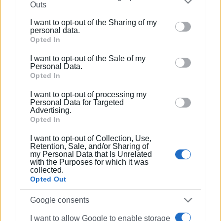
Outs
further disclose it to other third parties.
Κυριακή 4 Μαΐου ώρα 17:00
I want to opt-out of the Sharing of my
Please note that this website/app uses one or more
personal data.
ΑΕ Λευκίμμης –
ΠΑΣ Αχέρων Καναλακίου
Google services and may gather and store information
Opted In
including but not limited to your visit or usage
Άρης Λεπενούς – ΑΕΝ Σελεύκειας
I want to opt-out of the Sale of my
behaviour. You may click to grant or deny consent to
Personal Data.
Πρόοδος Ρωγών – Θύελλα Ελεούσας
Google and its third-party tags to use your data for
Opted In
below specified purposes in below Google consent
Ρεπό: Καστοριά
I want to opt-out of processing my
section.
Personal Data for Targeted
Advertising.
Opted In
Ανταπόκριση από τον Μιχάλη Γραμμένο
I want to opt-out of Collection, Use,
Retention, Sale, and/or Sharing of
Εμφανίσεις: 99
my Personal Data that Is Unrelated
with the Purposes for which it was
collected.
Opted Out
Google consents
I want to allow Google to enable storage