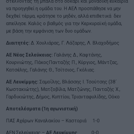
στέλνοντας τη μπάλα στο δοκάρι και μοναδική ευκαιρία
να προηγηθεί η ομάδα του. Η ΑΕΛ προσπάθησε να μην
δεχθεί τέρμα, κράτησε το μηδέν, αλλά επιθετικά δεν
απείλησε. Καλός ο βαθμός για την Κερκυραϊκή ομάδα,
με βάση την εμφάνιση των δυο ομάδων.
Διαιτητές:
Δ. Χουλιάρας, Γ. Λάζαρης, Λ. Βλαχοδήμος
ΑΕ Νέας Σελεύκειας:
Γαλάνης Δ., Καφτάνης,
Κουρνιώτης, ΠάκοςΠανταζής Π., Κύργιος, Μάντζας,
Κατσέλης, Γαλάνης Θ., Τσίτσιος, Γκόλιας.
ΑΕ Λευκίμμης:
Σαμοΐλης, Βλάσσης Ι. Τσούτσης (38΄
Κωστακιώτης), Ματζοβίλα, Ματζώνης, Πανταζής Χ.,
Γαρδικιώτης, Δήμος, Κυπτίου, Τριανταφυλίδης, Οόκο
Αποτελέσματα (1η αγωνιστική)
ΠΑΣ Αχέρων Καναλακίου – Καστοριά 1-0
ΑΕΝ Σελεύκειας –
ΑΕ Λευκίμμης
0-0