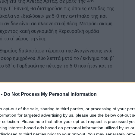
ίκη επί της Ανέζας Άρτας, σε ματς της 4
ν Γ΄ Εθνική, θα διατηρούσε τις όποιες ελπίδες της
ύκολα να «διαλύσει» με 5-0 την αντίπαλό της και
ι αν δεν είναι σε πλεονεκτική θέση. Μετράει ακόμη
 έχοντας κακή συγκομιδή η Κερκυραϊκή ομάδα
 το α΄ μέρος τη νίκη.
 ο Θηραίος διπλασίασε τέρματα της Αναγέννησης ενώ
 σκορ ημιχρόνου. Δύο λεπτά μετά το ξεκίνημα του β΄
το 53΄ ο Γαρδικιώτης πέτυχε το 5-0 που ήταν και το
είου (Μακεδονίας)
 -
Do Not Process My Personal Information
μιστήρας, Μίτσουλης, Κατελούζος, Καρύδης,
της, Θηραίος, Τσεβανέδης.
to opt-out of the sale, sharing to third parties, or processing of your per
formation for targeted advertising by us, please use the below opt-out s
ς, Ρώσσιος, Γκανάρας, Ρούμπος, Τσαμπάς, Νίκαρης,
r selection. Please note that after your opt-out request is processed y
eing interest-based ads based on personal information utilized by us or
disclosed to third parties prior to your opt-out. You may separately opt-