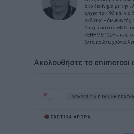
στο ξεκίνημα με την «
αρχές του ΄92 και για
εκδότης - διευθυντής 
15 χρόνια στο «ΦΩΣ τ
«ΕΝΗΜΕΡΩΣΗ», ενώ συν
(στα πρώτα χρόνια λειτ
Ακολουθήστε το enimerosi
ΜΠΑΡΑΖ ΓΙΑ Γ ΕΘΝΙΚΗ ΠΡΩΤΑ
ΣΧΕΤΙΚA AΡΘΡΑ