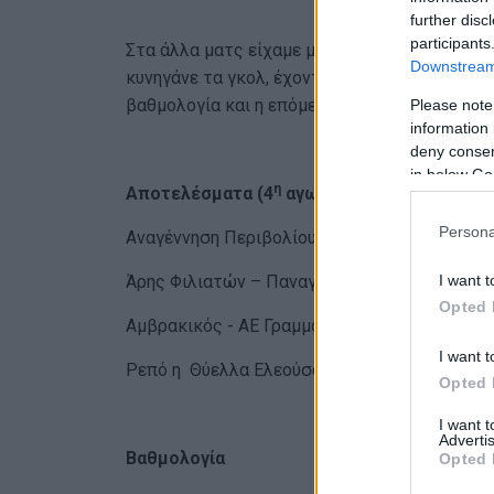
further disc
participants
Στα άλλα ματς είχαμε μεγάλες σε έκταση σκο
Downstream 
κυνηγάνε τα γκολ, έχοντας στο μυαλό τους π
βαθμολογία και η επόμενη αγωνισιτκή:
Please note
information 
deny consent
in below Go
η
Αποτελέσματα (4
αγωνιστική)
Persona
Αναγέννηση Περιβολίου – Ανέζα Άρτας
I want t
Άρης Φιλιατών – Παναγρινιακός 5-1
Opted 
Αμβρακικός - AE Γραμμοχωρίων 8-1
I want t
Ρεπό η Θύελλα Ελεούσας
Opted 
I want 
Advertis
Βαθμολογία
Opted 