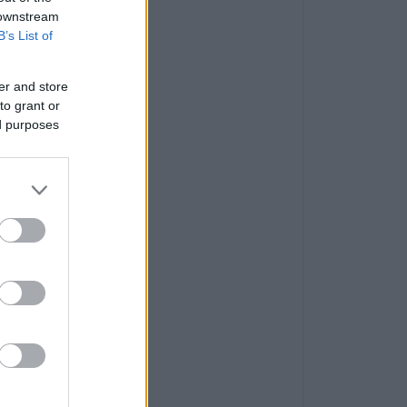
 downstream
B’s List of
er and store
to grant or
ed purposes