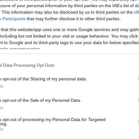
losure of your personal information by third parties on the IAB’s list of
. This information may also be disclosed by us to third parties on the
IA
ρ νίκες των γηπεδούχων, αφού όλες οι ομάδες
Participants
that may further disclose it to other third parties.
ιθανές ισοβαθμίες. Αναλυτικά τα αποτελέσματα, η
 that this website/app uses one or more Google services and may gath
including but not limited to your visit or usage behaviour. You may click 
 to Google and its third-party tags to use your data for below specifi
ogle consent section.
l Data Processing Opt Outs
 5-0
o opt-out of the Sharing of my personal data.
In
o opt-out of the Sale of my Personal Data.
In
to opt-out of processing my Personal Data for Targeted
ing.
In