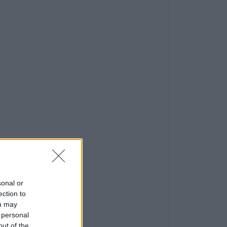
sonal or
ection to
ou may
 personal
out of the