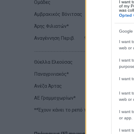
I want t
Ομάδες τερμ. βαθ.
of my P
was col
Αμβρακικός Βόνιτσας 13-3 10
Opted 
Άρης Φιλιατών* 10-3 6
Google 
Αναγέννηση Περιβ. 
I want t
web or d
……………………………………………………..
I want t
Θύελλα Ελεούσας 6-2 5
purpose
Παναγρινιακός* 5-6 4
I want 
Ανέζα Άρτας 4-14 3
I want t
ΑΕ Γραμμοχωρίων* 2-15 0
web or d
**Έχουν κάνει το ρεπό τους
I want t
or app.
I want t
η
Πρόγραμμα (5
αγωνιστική)