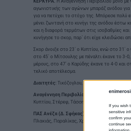
ΚΕΡΚΥΡΑ.
Η Αναγέννηση Περιβολίου μόνο με ν
αγωνιστικής των αγώνων μπαράζ ανόδου για τη
για να πετύχει το στόχο της. Μπόρεσε πολύ ε
μένει ζωντανή στο κυνήγι της ανόδου έστω κα
και η διαφορά τερμάτων στις ισοβαθμίες και
κυνήγησε το σκορ, παρ΄ ότι είχε κλειδώσει από
Σκορ άνοιξε στο 23΄ ο Κυπτίου, ενώ στο 31΄
στο 45΄ ο Μίτσουλης με πέναλτι έκανε το 3-0,
μέρους, στο 47΄ ο Καρύδης έκανε το 4-0 και σ
τελικό αποτέλεσμα.
Διαιτητές:
Τικόζογλου, Φακανάς, Χατζηβασιλ
enimerosi
Αναγέννηση Περιβολίου (Στ. Κουλούρης):
Σι
Κυπτίου, Στέρεφ, Τάσσης, Καρβάλιο, Γαρδικιώ
If you wish 
sensitive in
ΠΑΣ Ανέζα (Δ. Σφήκας):
Γεωργάκης, Χουλιάρα
confirm you
Πλακιάς, Παραλίκας, Χρηστογιάννης, Σιώζος.
continue se
information 