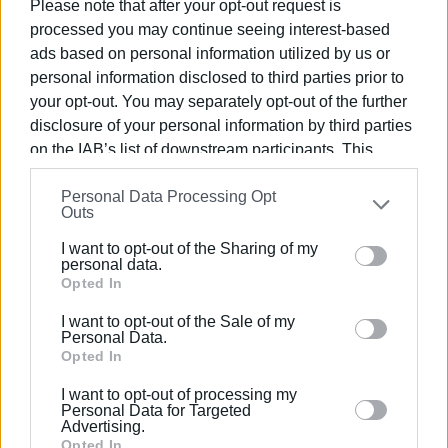
Please note that after your opt-out request is
processed you may continue seeing interest-based
Αναγέννηση Περιβολίου – AE Γραμμοχωρίων
ads based on personal information utilized by us or
personal information disclosed to third parties prior to
Αμβρακικός Βόνιτσας – Άρης Φιλιατών
your opt-out. You may separately opt-out of the further
Θύελλα Ελεούσας – Ανέζα Άρτας
disclosure of your personal information by third parties
on the IAB’s list of downstream participants. This
Ρεπό ο Παναγρινιακός
information may also be disclosed by us to third parties
Personal Data Processing Opt
on the
IAB’s List of Downstream Participants
that may
Outs
further disclose it to other third parties.
ΦΩΤΟ@ΑΝΑΓΕΝΝΗΣΗ ΠΕΡΙΒΟΛΙΟΥ
I want to opt-out of the Sharing of my
Please note that this website/app uses one or more
personal data.
Google services and may gather and store information
Opted In
including but not limited to your visit or usage
Εμφανίσεις: 76
I want to opt-out of the Sale of my
behaviour. You may click to grant or deny consent to
Personal Data.
Google and its third-party tags to use your data for
Opted In
below specified purposes in below Google consent
I want to opt-out of processing my
section.
Personal Data for Targeted
Advertising.
Opted In