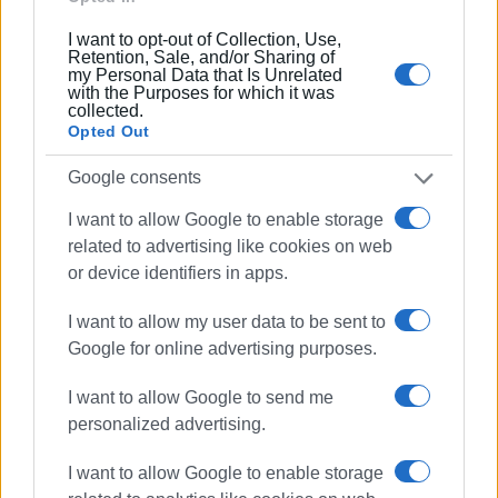
I want to opt-out of Collection, Use,
Retention, Sale, and/or Sharing of
my Personal Data that Is Unrelated
ΣΠΥΡΟΣ ΠΙΚΟΥΛΑΣ
with the Purposes for which it was
collected.
Πτυχιούχος Οικονομικών του Πανεπιστημίου
Opted Out
Πειραιά. Συνεργάστηκε στο ξεκίνημα με την
«Αθλητική Πορεία της Κέρκυρας», ενώ από τις
Google consents
αρχές του ΄92 και για 25 χρόνια στο «Κερκυραϊκό
I want to allow Google to enable storage
Βήμα». Από το 1994 εκδότης - διευθυντής στα
related to advertising like cookies on web
«Κερκυραϊκά Σπορ» και από το 2000 και για 15
or device identifiers in apps.
χρόνια στο «ΦΩΣ των ΣΠΟΡ». Από το 2015
εργάζεται στην «ΕΝΗΜΕΡΩΣΗ», ενώ
I want to allow my user data to be sent to
συνεργάστηκε με την τηλεόραση του Corfu
Google for online advertising purposes.
Channel (στα πρώτα χρόνια λειτουργίας του) και
Start TV, συνολικά 15 χρόνια.
I want to allow Google to send me
personalized advertising.
Ακολουθήστε το enimerosi στο
Facebook
I want to allow Google to enable storage