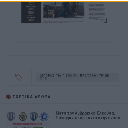
ΜΠΑΡΑΖ ΓΙΑ Γ ΕΘΝΙΚΗ ΠΡΩΤΑΘΛΗΤΡΙΩΝ
ΕΠΣ
ΣΧΕΤΙΚA AΡΘΡΑ
Μετά τον Αμβρακικό, Ελεούσα,
Παναγρινιακός κοντά στην άνοδο