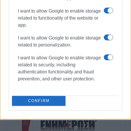
«Αθλητική Πορεία της Κέρκυρας», ενώ από τις
αρχές του ΄92 και για 25 χρόνια στο «Κερκυραϊκό
I want to allow Google to enable storage
Βήμα». Από το 1994 εκδότης - διευθυντής στα
related to functionality of the website or
«Κερκυραϊκά Σπορ» και από το 2000 και για 15
app.
χρόνια στο «ΦΩΣ των ΣΠΟΡ». Από το 2015
εργάζεται στην «ΕΝΗΜΕΡΩΣΗ», ενώ
I want to allow Google to enable storage
συνεργάστηκε με την τηλεόραση του Corfu
related to personalization.
Channel (στα πρώτα χρόνια λειτουργίας του) και
I want to allow Google to enable storage
Start TV, συνολικά 15 χρόνια.
related to security, including
authentication functionality and fraud
Ακολουθήστε το enimerosi στο
Facebook
prevention, and other user protection.
Συνδρομητές στο e-paper
CONFIRM