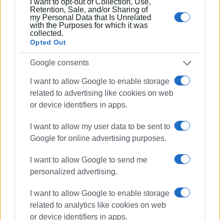
I want to opt-out of Collection, Use,
Photos: Α.Σ. Αλκίνοος
Retention, Sale, and/or Sharing of
my Personal Data that Is Unrelated
with the Purposes for which it was
collected.
Opted Out
Google consents
I want to allow Google to enable storage
Εμφανίσεις: 138
related to advertising like cookies on web
or device identifiers in apps.
I want to allow my user data to be sent to
Google for online advertising purposes.
I want to allow Google to send me
personalized advertising.
ΣΠΥΡΟΣ ΠΙΚΟΥΛΑΣ
I want to allow Google to enable storage
Πτυχιούχος Οικονομικών του Πανεπιστημίου
related to analytics like cookies on web
Πειραιά. Συνεργάστηκε στο ξεκίνημα με την
or device identifiers in apps.