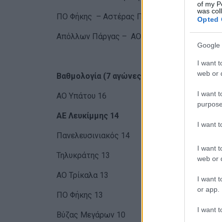
of my P
was col
ΠΟ Φήκης – Αστέρας Πετριτή 2-0
Opted 
Απόλλων Πάργας – ΑΟ Χαλκίς 7-0
Google 
I want t
web or d
Βαθμολογία (7 αγώνες)
I want t
ΑΟ Υπάτου 16
purpose
ΑΕ Λευκίμμης 14
I want 
Πανελευσινιακός 14
I want t
Τηλυκράτης 13
web or d
ΑΟ Τρίκαλα 13
I want t
or app.
ΠΟ Φήκης 13
I want t
Βύζας Μεγάρων 10