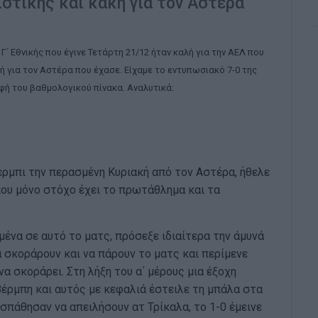
στικής και κακή για τον Αστέρα
΄ Εθνικής που έγινε Τετάρτη 21/12 ήταν καλή για την ΑΕΛ που
κή για τον Αστέρα που έχασε. Είχαμε το εντυπωσιακό 7-0 της
φή του βαθμολογικού πίνακα. Αναλυτικά:
έρμπι την περασμένη Κυριακή από τον Αστέρα, ήθελε
που μόνο στόχο έχει το πρωτάθλημα και τα
ένα σε αυτό το ματς, πρόσεξε ιδιαίτερα την άμυνά
α σκοράρουν και να πάρουν το ματς και περίμενε
α σκοράρει. Στη λήξη του α΄ μέρους μια έξοχη
έρμπη και αυτός με κεφαλιά έστειλε τη μπάλα στα
σπάθησαν να απειλήσουν ατ Τρίκαλα, το 1-0 έμεινε