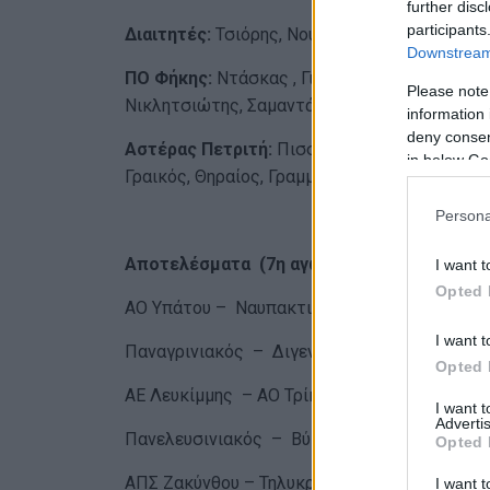
further disc
participants
Διαιτητές:
Τσιόρης, Νούσιας, Γιοβάνης.
Downstream 
ΠΟ Φήκης:
Ντάσκας , Γιαννούλας, Ζήσης , Δρ
Please note
Νικλητσιώτης, Σαμαντάς , Σκόνδρας.
information 
deny consent
Αστέρας Πετριτή:
Πισσιάνης, Κορακιανίτης, 
in below Go
Γραικός, Θηραίος, Γραμμένος, , Τσάβος, Λεμπό
Persona
Αποτελέσματα (7η αγωνιστική)
I want t
Opted 
ΑΟ Υπάτου – Ναυπακτιακός Αστέρας 3-0
I want t
Παναγρινιακός – Διγενής Νεοχωρίου 2-3
Opted 
ΑΕ Λευκίμμης – ΑΟ Τρίκαλα 1-0
I want 
Advertis
Πανελευσινιακός – Βύζας Μεγάρων 3-0
Opted 
ΑΠΣ Ζακύνθου – Τηλυκράτης 2-0
I want t