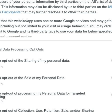
losure of your personal information by third parties on the IAB’s list of
. This information may also be disclosed by us to third parties on the
IA
Participants
that may further disclose it to other third parties.
όσος, Καλαμαράς, Γεωργάκης, Γκαντιάς, Ιωάννου,
 that this website/app uses one or more Google services and may gath
including but not limited to your visit or usage behaviour. You may click 
 to Google and its third-party tags to use your data for below specifi
Πούλος, Γαρδικιώτης, Γεωργοπάλης, Γκασίδης,
ogle consent section.
νκο.
l Data Processing Opt Outs
o opt-out of the Sharing of my personal data.
In
o opt-out of the Sale of my Personal Data.
In
to opt-out of processing my Personal Data for Targeted
ing.
In
o opt-out of Collection, Use, Retention, Sale, and/or Sharing