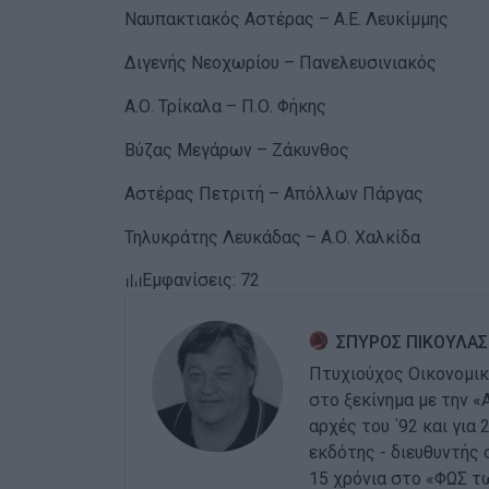
Ναυπακτιακός Αστέρας – Α.Ε. Λευκίμμης
Διγενής Νεοχωρίου – Πανελευσινιακός
Α.Ο. Τρίκαλα – Π.Ο. Φήκης
Βύζας Μεγάρων – Ζάκυνθος
Αστέρας Πετριτή – Απόλλων Πάργας
Τηλυκράτης Λευκάδας – Α.Ο. Χαλκίδα
Εμφανίσεις: 72
ΣΠΥΡΟΣ ΠΙΚΟΥΛΑΣ
Πτυχιούχος Οικονομικ
στο ξεκίνημα με την «
αρχές του ΄92 και για
εκδότης - διευθυντής 
15 χρόνια στο «ΦΩΣ τ