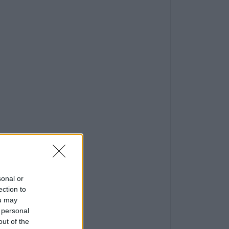
sonal or
ection to
ou may
 personal
out of the