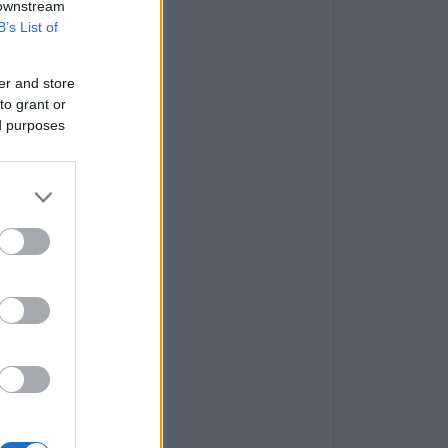
 downstream
B’s List of
er and store
to grant or
ed purposes