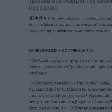
Τρίκαλα στο ντέρμπι της αγωνι
που έχασε.
ΚΕΡΚΥΡΑ.
Η 7η αγωνιστική του πρωταθλήματος της Γ
νίκησε τα Τρίκαλα στο ντέρμπι της αγωνιστικής και κα
Πάργας επί της Χαλκίδας και τον ΑΟ Υπάτου στην κορυ
ΑΕ ΛΕΥΚΙΜΜΗΣ – ΑΟ ΤΡΙΚΑΛΑ 1-0
Η ΑΕ Λευκίμμης μετά την ήττα στο τοπικό ντ
μόνο νίκη κόντρα στα Τρίκαλα, σε μια ομάδα 
κατάφερε.
Η «Βασίλισσα του Νότου» έπαιξε πολύ μυαλωμ
της ξέροντας ότι τα Τρίκαλα θα ανοιχτούν γι
υπομονετικά να βρει την κατάλληλη ευκαιρία ν
σέντρα του Κωστακιώτη βρήκε τον έμπειρο Β
δίχτυα κάνοντας το 1-0. Στην επανάληψη προ