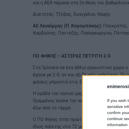
και η ΑΕΛ πέρασε στη 2η θέση του βαθμολογι
Διαιτητές: Τζόβας, Ευαγγέλου, Κέφης.
ΑΕ Λευκίμμης (Π. Κορομπόκης):
Παγκράτης, 
Καρβούνης, Πανταζής, Παπαγεωργίου, Πότσης
ΠΟ ΦΗΚΗΣ – ΑΣΤΕΡΑΣ ΠΕΤΡΙΤΗ 2-0
Στα Τρίκαλα σε ένα άθλιο αγωνιστικό χώρο 
έχασε με 2-0, αν και άξιζε κάτι καλύτερο. Το
φάσεις μπροστά στις δυο εστίες.
enimerosi
Η ομάδα του νησιού μας, μπορούσε να προηγηθ
Γραμμένος έκανε την κεφαλιά λίγο άουτ, ενώ
If you wish 
sensitive in
έξω από το τέρμα.
confirm you
continue se
Ο ΠΟ Φήκης στην πρώτη του ευκαιρία στο 40΄
information 
ίδιος παίκτης στο 72΄με διαγώνιο σουτ αυτή 