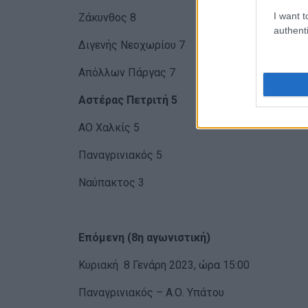
I want t
Ζάκυνθος 8
authenti
Διγενής Νεοχωρίου 7
Απόλλων Πάργας 7
Αστέρας Πετριτή 5
ΑΟ Χαλκίς 5
Παναγρινιακός 5
Ναύπακτος 3
Επόμενη (8η αγωνιστική)
Κυριακή 8 Γενάρη 2023, ώρα 15:00
Παναγρινιακός – Α.Ο. Υπάτου