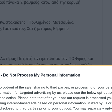
κού πίνακα, 2 βαθμούς κάτω από την κορυφή
Κωστακιώτης , Πουλημένος, Ματσοβίλα,
, Γαστεράτος, Χατζηστάμου, Βέρμπης.
ο Αστέρας Πετριτή αντιμετώπισε τον ΠΟ Φήκης και
 ματς ποιοτικά ήταν μέτριο ως κακό, με λίγες καλές
 -
Do Not Process My Personal Information
εί στο 12΄ όταν από φάουλ του Τσιάβου ο
 δέκα λεπτά αργότερα σουτ του Τσιάβου πέρασε λίγο
to opt-out of the sale, sharing to third parties, or processing of your per
formation for targeted advertising by us, please use the below opt-out s
r selection. Please note that after your opt-out request is processed y
eing interest-based ads based on personal information utilized by us or
 άνοιξε το σκορ με δυνατό σουτ του Σκόνδρα, ενώ ο
disclosed to third parties prior to your opt-out. You may separately opt-
τη φορά έκανε το 2-0.