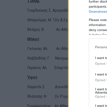
1.000μ.
further disc
participants
Γουρδούκης Σ. Αργυράδων 3.36.8
Downstream 
Μπερσίμης Μ. 12ο Δ.Σχ. 3.49
Please note
information 
Βλάχος Β. 4ο Αθηναγ. 4.07.5
deny consent
in below Go
Μήκος
Persona
Γκόγκας Αλ. 4ο Αθηναγ. 4,90μ.
I want t
Καββαδίας Γ. Νεοχωρίου 4.48μ.
Opted 
Γεράνος Αλ. Σπαρτύλα 4.27μ.
I want t
Ύψος
Opted 
Χαματάι Σ. Δουκάδων 1,35μ.
I want 
Advertis
Βλάσσης Φ. 2ο Ριγγλάδων 1,30μ.
Opted 
I want t
Συμεώνογλου 4ο Αθηναγ. 1.05μ.