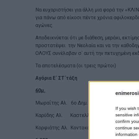
Να ευχαριστήσει για άλλη μια φορά την «ΚΛΙ
για πάνω από είκοσι πέντε χρόνια αφιλοκερδ
αγώνες.
Αποδεικνύεται ότι με διάθεση, μεράκι, εκτίμη
προστατέψει την Νεολαία και να την καθοδ
ΟΛΟΥΣ συνέλαβαν σ΄ αυτή την πετυχημένη εκ
Τα αποτελέσματα (οι τρεις πρώτοι)
Αγόρια Ε΄ ΣΤ΄τάξη
60μ.
enimerosi
Μωραΐτης Αλ. 6ο Δημ. Σχ. 8.44
If you wish 
sensitive in
Καρύδης Αλ. Καστελλάνων 8.71
confirm you
Κορφιάτης Αλ. Κοντοκαλίου 8.85
continue se
information 