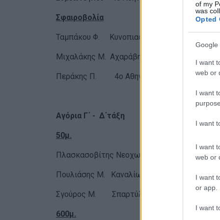
of my P
was col
Σφαιροβολία
Opted 
Ταμπάκου Φ. Κυνοπιαστών 11.40
Google 
Μιχαλάκης Μ. Αχαράβης 8.45
I want t
web or d
Περάκης Π. 4ο Αθηναγ. 8.12
I want t
purpose
Αγόρια Γ΄ - Δ΄τάξη
I want 
50μ.
I want t
Πλασκασοβίτης Νεοχωρίου 8.16
web or d
Πουλιάσης Μ. Καναλίων 8.17
I want t
or app.
Σγούρος Μ. Σπαρτύλα 8.25
I want t
600μ.