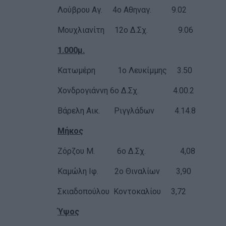
Λούβρου Αγ. 4ο Αθηναγ. 9.02
Μουχλιανίτη 12ο Δ.Σχ. 9.06
1.000μ.
Κατωμέρη 1ο Λευκίμμης 3.50
Χονδρογιάννη 6ο Δ.Σχ. 4.00.2
Βάρελη Αικ. Ριγγλάδων 4.14.8
Μήκος
Ζόρζου Μ. 6ο Δ.Σχ. 4,08
Καμώλη Ιφ. 2ο Θιναλίων 3,90
Σκιαδοπούλου Κοντοκαλίου 3,72
Ύψος