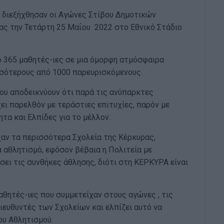
 διεξήχθησαν οι Αγώνες Στίβου Δημοτικών
ας την Τετάρτη 25 Μαΐου 2022 στο Εθνικό Στάδιο
 365 μαθητές-ιες σε μια όμορφη ατμόσφαιρα
σότερους από 1000 παρευρισκόμενους.
ου αποδεικνύουν ότι παρά τις ανύπαρκτες
ει παρελθόν με τεράστιες επιτυχίες, παρόν με
τα και Ελπίδες για το μέλλον.
χαν τα περισσότερα Σχολεία της Κέρκυρας,
α αθλητισμό, εφόσον βέβαια η Πολιτεία με
ει τις συνθήκες άθλησης, διότι στη ΚΕΡΚΥΡΑ είναι
αθητές-ιες που συμμετείχαν στους αγώνες , τις
Διευθυντές των Σχολείων και ελπίζει αυτό να
ου Αθλητισμού.