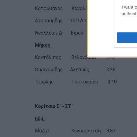
I want t
Κατσιλιάνος Καναλίων 2.15.7
authenti
Ατροπάρδης 10Ο Δ.Σχ. 2.17
Νεολλέων Δ. Βιρού 2.17.7
Μήκος
Κοντάλιπος Βελονάδων 3.45
Οικονομίδης Αλεπούς 3.28
Τσιώλης Γαστουρίου 3.10
Κορίτσια Ε΄ - ΣΤ΄
60μ.
Μάζη Ι. Κυνοπιαστών 8.87