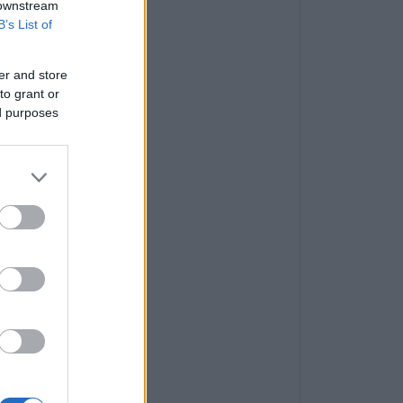
 downstream
B’s List of
er and store
to grant or
ed purposes