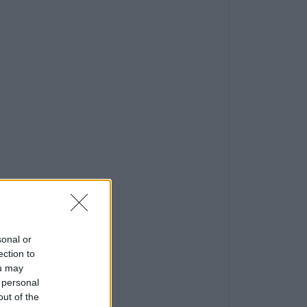
sonal or
ection to
ou may
 personal
out of the