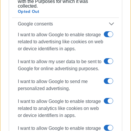
with the Purposes for which it was
τερματισμούς υπάρχει πρόσβαση σε δημόσιο δρόμο για
collected.
Opted Out
να ξεκινήσετε είτε να σταματήσετε
Για περισσότερες πληροφορίες υπάρχουν οι ανάλογοι
Google consents
χάρτες.
I want to allow Google to enable storage
https://corfumountaintrail.com/
related to advertising like cookies on web
https://www.plotaroute.com/route/851578
or device identifiers in apps.
https://www.plotaroute.com/route/689112
I want to allow my user data to be sent to
Google for online advertising purposes.
Εκ μέρους του Corfu Mountain Trail o Παύλος
Διακουμάκος σημειώνει «Μέσα από αυτό το δίκτυο
I want to allow Google to send me
μονοπατιών πιστεύουμε ότι βγαίνοντας σταδιακά από
personalized advertising.
την καραντίνα θα μπορέσουν οι συμπολίτες μας αλλά
και αργότερα οταν το επιτρέψουν οι συνθήκες και οι
I want to allow Google to enable storage
επισκέπτες μας, να χαρούν αυτό που τους χαρίζει
related to analytics like cookies on web
απλόχερα η Κερκυραϊκή φύση.
or device identifiers in apps.
Σχετικά με την διοργάνωση του Corfu Mountain Trail
I want to allow Google to enable storage