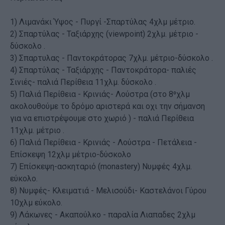
1) Λιμανάκι Ύψος - Πυργί -Σπαρτύλας 4χλμ μέτριο.
2) Σπαρτύλας - Ταξιάρχης (viewpoint) 2χλμ. μέτριο -
δύσκολο .
3) Σπαρτυλας - Παντοκράτορας 7χλμ. μέτριο-δύσκολο .
4) Σπαρτύλας - Ταξιάρχης - Παντοκράτορα- παλιές
Σινιές- παλιά Περίθεια 11χλμ. δύσκολο .
5) Παλιά Περίθεια - Κρινιάς- Λούστρα (στο 8⁰χλμ
ακολουθούμε το δρόμο αριστερά και οχι την σήμανση
για να επιστρέψουμε στο χωριό ) - παλιά Περίθεια
11χλμ. μέτριο .
6) Παλιά Περίθεια - Κρινιάς - Λούστρα - Πετάλεια -
Επίσκεψη 12χλμ μέτριο-δύσκολο
7) Επίσκεψη-ασκηταριό (monastery) Νυμφές 4χλμ.
εύκολο.
8) Νυμφές- Κλειματιά - Μελισούδι- Καστελάνοι Γύρου
10χλμ εύκολο.
9) Λάκωνες - Ακαπούλκο - παραλία Λιαπαδες 2χλμ