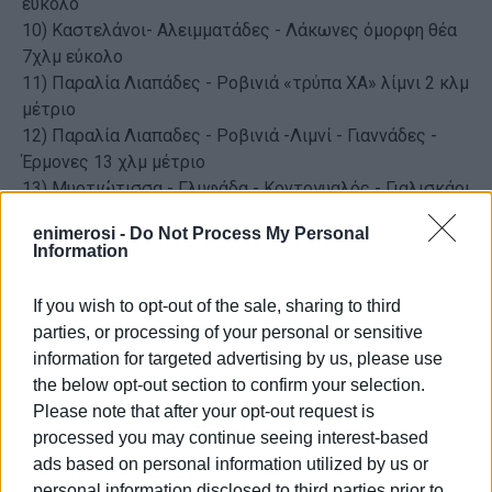
εύκολο
10) Καστελάνοι- Αλειμματάδες - Λάκωνες όμορφη θέα
7χλμ εύκολο
11) Παραλία Λιαπάδες - Ροβινιά «τρύπα ΧΑ» λίμνι 2 κλμ
μέτριο
12) Παραλία Λιαπαδες - Ροβινιά -Λιμνί - Γιαννάδες -
Έρμονες 13 χλμ μέτριο
13) Μυρτιώτισσα - Γλυφάδα - Κοντογυαλός - Γιαλισκάρι
Σκάφονας 5χλμ μέτριο – δυσκολο
enimerosi -
Do Not Process My Personal
14) Σκάφονας - Βαρυπατάδες - Κουραμάδες -
Information
Καστελάνοι Μέσης 6χλμ εύκολο
15) Κυνοπιάστες - Άγιοι Δέκα -μοναστήρι
If you wish to opt-out of the sale, sharing to third
Παντοκράτορα Αγίων Δέκα 5χλμ μέτριο – δύσκολο
parties, or processing of your personal or sensitive
16) Κυνοπιάστες - Άγιοι Δέκα -μοναστήρι
information for targeted advertising by us, please use
Παντοκράτορα Αγίων Δέκα 5χλμ μέτριο – δύσκολο
the below opt-out section to confirm your selection.
17) Κυνοπιάστες - Άγιοι Δέκα -μοναστήρι
Please note that after your opt-out request is
Παντοκράτορα - Ανω Γαρούνα - Σταυρός (Στέκι)8χλμ
processed you may continue seeing interest-based
μέτριο-δύσκολο
ads based on personal information utilized by us or
18) Σταυρός (Στέκι) - Κομιανάτα - μοναστήρι
personal information disclosed to third parties prior to