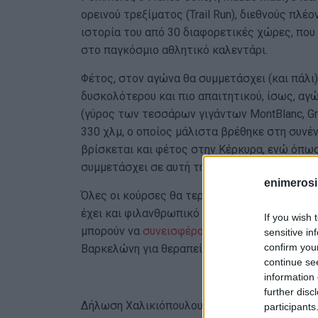
ορεινού τρεξίματος (Trail Run), διεθνούς πλ
ιστορία του από 30 διαφορετικές χώρες, που 
στο παγκόσμιο αθλητικό καλεντάρι.
Φέτος, στον αγώνα θα συμμετάσχει (και πάλι)
δυσκολότερου και πιο απαιτητικού, ίσως, αγ
(γύρος των τεσσάρων γιγάντων MontBlanc, Gr
330 χλμ, ο οποίος μάλιστα βρέθηκε στη συνέ
βρίσκεται και φέτος στην Κέρκυρα, ενώ όπω
συμμετάσχει σε αυτή την όμορφη κούρσα».
enimerosi
Όλες οι κούρσες θα τερματίζουν στο Λιστόν, 
έχει και φιλανθρωπικό χαρακτήρα, αφού οι 
If you wish 
μπορούν να
συνεισφέρουν οικονομικά
ώστε ο 
sensitive in
confirm you
Βαρκελώνη για θεραπεία.
continue se
information 
further disc
Δήλωση Χαλικιόπουλου:
participants