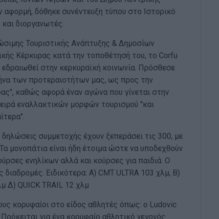
ν αφορμή, δόθηκε συνέντευξη τύπου στο Ιστορικό
 και διοργανωτές.
ώσιμης Τουριστικής Ανάπτυξης & Δημοσίων
κής Κέρκυρας κατά την τοποθέτησή του, το Corfu
χει εδραιωθεί στην κερκυραϊκή κοινωνία. Πρόσθεσε
ρήνα των προτεραιοτήτων μας, ως προς την
ας", καθώς αφορά έναν αγώνα που γίνεται στην
σειρά εναλλακτικών μορφών τουρισμού "και
ίτερα".
 δηλώσεις συμμετοχής έχουν ξεπεράσει τις 300, με
 Τα μονοπάτια είναι ήδη έτοιμα ώστε να υποδεχθούν
ύρσες ενηλίκων αλλά και κούρσες για παιδιά. Ο
 διαδρομές. Ειδικότερα: Α) CMT ULTRA 103 χλμ, Β)
λμ Δ) QUICK TRAIL 12 χλμ
ους κορυφαίοι στο είδος αθλητές όπως: o Ludovic
. Πρόκειται για ένα κορυφαίο αθλητικό γεγονός