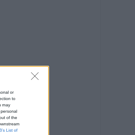
sonal or
ection to
ou may
 personal
out of the
 downstream
B’s List of