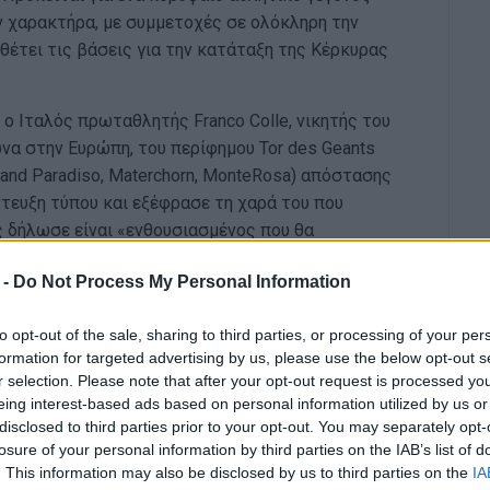
έον χαρακτήρα, με συμμετοχές σε ολόκληρη την
θέτει τις βάσεις για την κατάταξη της Κέρκυρας
 ο Ιταλός πρωταθλητής Franco Colle, νικητής του
ώνα στην Ευρώπη, του περίφημου Tor des Geants
and Paradiso, Materchorn, MonteRosa) απόστασης
ντευξη τύπου και εξέφρασε τη χαρά του που
ς δήλωσε είναι «ενθουσιασμένος που θα
 -
Do Not Process My Personal Information
ενώ αξίζει να σημειωθεί ότι φέτος ο αγώνας θα
συμμετέχοντες και όσοι παρακολουθήσουν θα
to opt-out of the sale, sharing to third parties, or processing of your per
μικρός Νικόλας να μπορέσει να μεταβεί στη
formation for targeted advertising by us, please use the below opt-out s
r selection. Please note that after your opt-out request is processed y
eing interest-based ads based on personal information utilized by us or
disclosed to third parties prior to your opt-out. You may separately opt-
losure of your personal information by third parties on the IAB’s list of
. This information may also be disclosed by us to third parties on the
IA