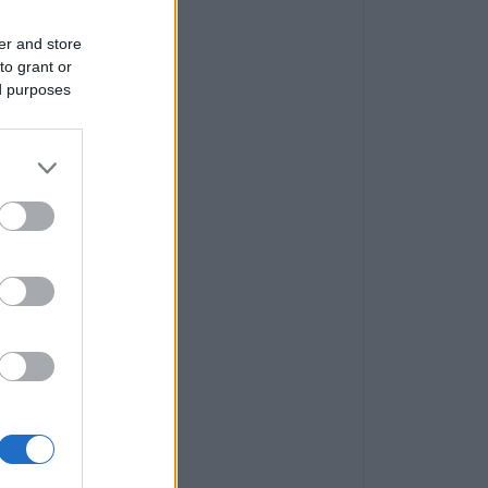
er and store
to grant or
ed purposes