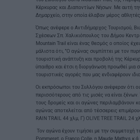
Κέρκυρας και Διαποντίων Νήσων. Με αυτή τη
Δημαρχείο, στην οποία έλαβαν μέρος αθλητές
Όπως ανέφερε ο Αντιδήμαρχος Τουρισμού, Βι
Σχέσεων Σπ. Χαλικιόπουλος του Δήμου Κεντρι
Mountain Trail είναι ένας θεσμός ο οποίος έ
μάλιστα ότι, "Ο αγώνας συμπίπτει με τον πυ
τουριστική ανάπτυξη και προβολή της Κέρκυρ
ύπαιθρο και έτσι η διοργάνωση προωθεί μια 
τουριστικές αγορές που μας ενδιαφέρουν ιδια
Οι εκπρόσωποι του Συλλόγου ανέφεραν ότι οι
περισσότερους από τις μισές να είναι ξένων.
τους δρομείς και οι αγώνες περιλαμβάνουν κο
αγώνας αποτελείται από τέσσερεις επιμέρους
RAIN TRAIL 44 χλμ, Γ) OLIVE TREE TRAIL 24 χ
Τον αγώνα έχουν τιμήσει με την συμμετοχή τ
Pommeret, o Franco Colle, η Maude Mathys κ.ά