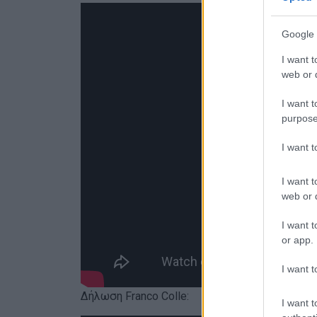
Google 
I want t
web or d
I want t
purpose
I want 
I want t
web or d
I want t
or app.
I want t
Δήλωση Franco Colle:
I want t