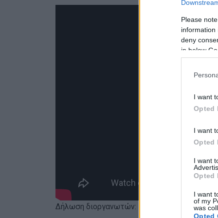
Downstream 
Please note
information 
deny consent
in below Go
Persona
I want t
Opted 
I want t
Opted 
I want 
Advertis
Opted 
I want t
of my P
Δήλωση διοργανωτών:
was col
Opted 