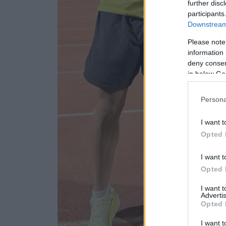
further disc
participants
Downstream 
Please note
information 
deny consent
in below Go
Persona
I want t
Opted 
I want t
Opted 
I want 
Advertis
Opted 
I want t