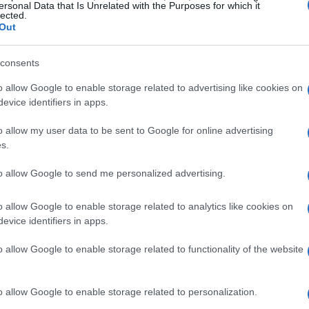
ersonal Data that Is Unrelated with the Purposes for which it
lected.
Out
consents
o allow Google to enable storage related to advertising like cookies on
evice identifiers in apps.
ς Λιτσαρδόπουλος της ΑΕΚ, αθλητής που
o allow my user data to be sent to Google for online advertising
α 5,00 μ. στο επί κοντώ. Τη μεγάλη κερκυραϊκή
s.
ιώτης Γκέκας του Κερκυραϊκού ΓΣ, που κατέκτησε
0 μ., ενώ ο Πέτρος Πρίφτης του ΓΣ Κέρκυρας 2018
to allow Google to send me personalized advertising.
o allow Google to enable storage related to analytics like cookies on
ονη Δανάη Βλασερού του ΓΣ Κέρκυρας 2018 στο
evice identifiers in apps.
δοση που επιβεβαιώνει τις μεγάλες προσδοκίες για
o allow Google to enable storage related to functionality of the website
Κ18.
o allow Google to enable storage related to personalization.