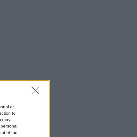
sonal or
ection to
ou may
 personal
out of the