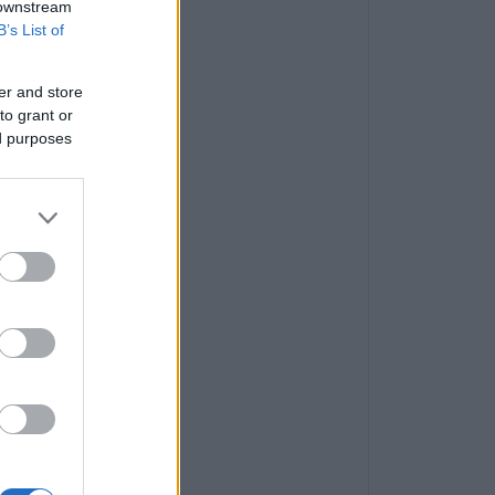
 downstream
B’s List of
er and store
to grant or
ed purposes