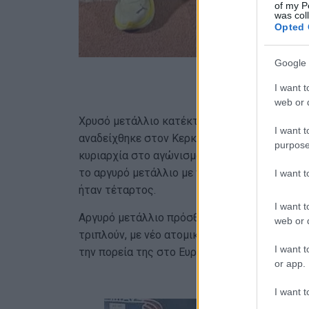
of my P
was col
Opted 
Google 
I want t
web or d
Χρυσό μετάλλιο κατέκτησε και ο Χριστόφορο
I want t
αναδείχθηκε στον Κερκυραϊκό ΓΣ, περνώντας τ
purpose
κυριαρχία στο αγώνισμα συμπλήρωσε ο Παναγ
το αργυρό μετάλλιο με νέο ατομικό ρεκόρ 4,9
I want 
ήταν τέταρτος.
I want t
Αργυρό μετάλλιο πρόσθεσε και η μόλις 16χρ
web or d
τριπλούν, με νέο ατομικό ρεκόρ 12,84 μ., επί
I want t
την πορεία της στο Ευρωπαϊκό Πρωτάθλημα 
or app.
I want t