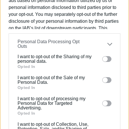
ads based on personal information utilized by us or
personal information disclosed to third parties prior to
your opt-out. You may separately opt-out of the further
disclosure of your personal information by third parties
on the IAB’s list of downstream participants. This
information may also be disclosed by us to third parties
Personal Data Processing Opt
on the
IAB’s List of Downstream Participants
that may
Outs
further disclose it to other third parties.
I want to opt-out of the Sharing of my
Please note that this website/app uses one or more
personal data.
Google services and may gather and store information
Opted In
including but not limited to your visit or usage
I want to opt-out of the Sale of my
behaviour. You may click to grant or deny consent to
Personal Data.
Google and its third-party tags to use your data for
Opted In
below specified purposes in below Google consent
I want to opt-out of processing my
section.
Personal Data for Targeted
Advertising.
Opted In
Με το που ακούστηκε η κόρνα της λήξης, εκατοντάδες
φίλαθλοι του Ολυμπιακού στο νησί ξεχύθηκαν στους
I want to opt-out of Collection, Use,
δρόμους για να γιορτάσουν τη νίκη της ομάδας τους και
Retention, Sale, and/or Sharing of