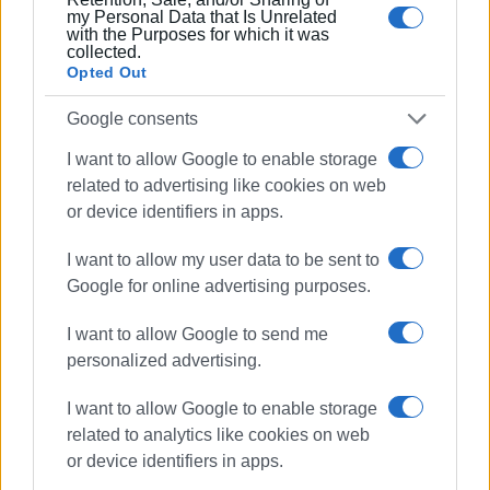
my Personal Data that Is Unrelated
ξεχύθηκαν στους δρόμους του νησιού με σημαίες,
with the Purposes for which it was
collected.
κασκόλ και φανέλες. Το ιστορικό κέντρο της πόλης, το
Opted Out
Λιστόν και η πλατεία πλημμύρισαν από κόσμο, ενώ
δεκάδες καπνογόνα και βεγγαλικά έκαναν τη νύχτα
Google consents
μέρα.
I want to allow Google to enable storage
ΒΙΝΤΕΟ ΤΑΣΟΣ ΜΠΟΥΑΣ
related to advertising like cookies on web
or device identifiers in apps.
I want to allow my user data to be sent to
Google for online advertising purposes.
I want to allow Google to send me
personalized advertising.
I want to allow Google to enable storage
related to analytics like cookies on web
or device identifiers in apps.