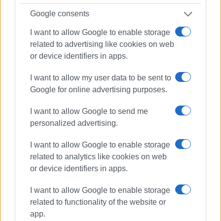
Εμφανίσεις: 397
Google consents
I want to allow Google to enable storage
related to advertising like cookies on web
or device identifiers in apps.
I want to allow my user data to be sent to
Google for online advertising purposes.
I want to allow Google to send me
ΣΠΥΡΟΣ ΠΙΚΟΥΛΑΣ
personalized advertising.
Πτυχιούχος Οικονομικών του Πανεπιστημίου
Πειραιά. Συνεργάστηκε στο ξεκίνημα με την
I want to allow Google to enable storage
«Αθλητική Πορεία της Κέρκυρας», ενώ από τις
related to analytics like cookies on web
αρχές του ΄92 και για 25 χρόνια στο «Κερκυραϊκό
or device identifiers in apps.
Βήμα». Από το 1994 εκδότης - διευθυντής στα
I want to allow Google to enable storage
«Κερκυραϊκά Σπορ» και από το 2000 και για 15
related to functionality of the website or
χρόνια στο «ΦΩΣ των ΣΠΟΡ». Από το 2015
app.
εργάζεται στην «ΕΝΗΜΕΡΩΣΗ», ενώ