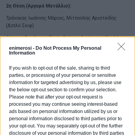
2η Θέση (Αργυρό Μετάλλιο):
Τράνακας Ιωάννης Μάριος, Μιτσούλης Αριστείδης
(Διπλό Σκιφ)
Λάππας Βασίλειος, Τσαλαβούτας Δημήτριος (Διπλό
Σκιφ)
enimerosi -
Do Not Process My Personal
Information
Γκόγκας Γεώργιος (Σκιφ)
If you wish to opt-out of the sale, sharing to third
3η Θέση (Χάλκινο Μετάλλιο):
parties, or processing of your personal or sensitive
Μαρίζα Ατσοπάρδη, Άννα Μαρία Δέλλιου, Άννα Ράπτη,
information for targeted advertising by us, please use
Ίριδα Βλάχου (Τετραπλό Σκιφ)
the below opt-out section to confirm your selection.
Please note that after your opt-out request is
Καρβούνης Στέφανος (Σκιφ)
processed you may continue seeing interest-based
ads based on personal information utilized by us or
4η Θέση: Λάππας Βασίλειος (Σκιφ)
personal information disclosed to third parties prior to
5η Θέση: Ζερβοπούλου Ουρανία, Σαγιά Νεφέλη (Διπλό
your opt-out. You may separately opt-out of the further
Σκιφ)
disclosure of your personal information by third parties