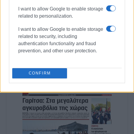
συνεργάστηκε με την τηλεόραση του Corfu
I want to allow Google to enable storage
Channel (στα πρώτα χρόνια λειτουργίας του) και
related to personalization.
Start TV, συνολικά 15 χρόνια.
I want to allow Google to enable storage
Ακολουθήστε το enimerosi στο
Facebook
related to security, including
authentication functionality and fraud
prevention, and other user protection.
Συνδρομητές στο e-paper
CONFIRM