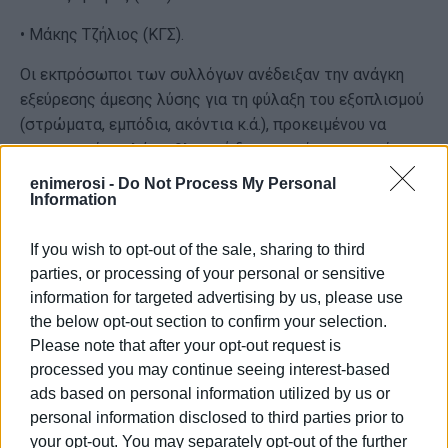
• Μάκης Τζήλιος (ΚΓΣ).
Οι εκπρόσωποι των συλλόγων ανέδειξαν την ανάγκη
εξεύρεσης άμεσης λύσης για τη φύλαξη του εξοπλισμού
(στρώματα, εμπόδια, ακόντια κ.ά.), προκειμένου να
συνεχιστεί ομαλά η αθλητική δραστηριότητα, χωρίς
απώλειες υλικού ή διακοπές στις προπονήσεις.
enimerosi -
Do Not Process My Personal
Information
Η Διοίκηση του ΕΑΚΚ αναγνώρισε τη σοβαρότητα της
κατάστασης και δεσμεύτηκε να προβεί άμεσα σε
If you wish to opt-out of the sale, sharing to third
εξέταση των διαθέσιμων υποδομών εντός των
parties, or processing of your personal or sensitive
εγκαταστάσεων, προκειμένου να εξευρεθεί κατάλληλος
information for targeted advertising by us, please use
προσωρινός χώρος φύλαξης, έως ότου δοθεί οριστική
the below opt-out section to confirm your selection.
λύση στο ζήτημα.
Please note that after your opt-out request is
processed you may continue seeing interest-based
Η συνάντηση πραγματοποιήθηκε σε πνεύμα
ads based on personal information utilized by us or
συνεργασίας και αμοιβαίας κατανόησης, με κοινό στόχο
personal information disclosed to third parties prior to
την εύρυθμη λειτουργία των σωματείων και τη
your opt-out. You may separately opt-out of the further