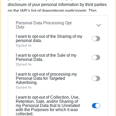
διατήρηση υψηλού επιπέδου αθλητικής δραστηριότητας
disclosure of your personal information by third parties
στον στίβο της Κέρκυρας. Οι επαφές μεταξύ της
on the IAB’s list of downstream participants. This
Διοίκησης του ΕΑΚΚ και των σωματείων θα
information may also be disclosed by us to third parties
συνεχιστούν, με σκοπό την επίλυση όλων των αναγκών
Personal Data Processing Opt
on the
IAB’s List of Downstream Participants
that may
Outs
που σχετίζονται με την οργάνωση και υποστήριξη του
further disclose it to other third parties.
στίβου.
I want to opt-out of the Sharing of my
Please note that this website/app uses one or more
personal data.
Επιτροπή Διοίκησης Ε.Α.Κ. Κέρκυρας
Google services and may gather and store information
Opted In
including but not limited to your visit or usage
ΦΩΤΟ@ ΕΑΚ ΚΕΡΚΥΡΑΣ
I want to opt-out of the Sale of my
behaviour. You may click to grant or deny consent to
Personal Data.
Google and its third-party tags to use your data for
Opted In
Εμφανίσεις: 106
below specified purposes in below Google consent
I want to opt-out of processing my
section.
Personal Data for Targeted
Advertising.
Opted In
I want to opt-out of Collection, Use,
Retention, Sale, and/or Sharing of
my Personal Data that Is Unrelated
with the Purposes for which it was
collected.