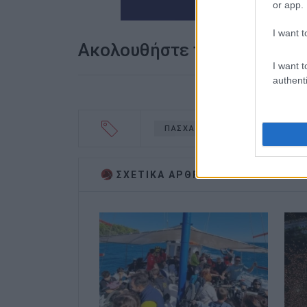
or app.
I want t
Ακολουθήστε το enimerosi
I want t
authenti
ΠΑΣΧΑ
ΜΙΧΑΗΛ ΘΕΟΤΟΚΗ
ΣΧΕΤΙΚA AΡΘΡΑ