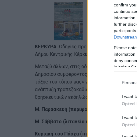
confirm you
continue se
information 
further disc
participants
Downstream 
ΚΕΡΚΥΡΑ.
Οδηγίες προς τους καταστηματάρχ
Please note
Δήμου Κεντρικής Κέρκυρας το πρωί της Μ. Τε
information 
deny consent
Μεταξύ άλλων, στις οδηγίες αναφέρεται ότι 
in below Go
Δημοσίου συμφέροντος και σεβασμού των εθν
τάξης του τόπου μας» να μην χρησιμοποιηθού
Persona
ανάπτυξη τραπεζοκαθισμάτων και εξοπλισμού
I want t
θρησκευτικών εκδηλώσεων. Ειδικότερα, οι μέ
Opted 
Μ. Παρασκευή
(περιφορά επιταφίων)
: 14:00
I want t
Μ. Σάββατο (λιτανεία Αγίου Σπυρίδωνος κ
Opted 
Κυριακή του Πάσχα (περιφορά αναστάσεων
I want 