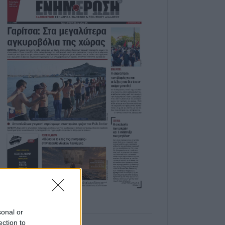
sonal or
ection to