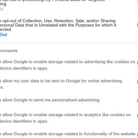
ing.
ωνος):
18:00- 19:30
In
o opt-out of Collection, Use, Retention, Sale, and/or Sharing
ersonal Data that Is Unrelated with the Purposes for which it
lected.
Out
consents
ΟΠΟΥΛΟΣ
o allow Google to enable storage related to advertising like cookies on
λος είναι απόφοιτος του τμήματος
evice identifiers in apps.
του Πανεπιστημίου Αιγαίου (Ρόδος), με
ς Σχέσεις. Επιπλέον, είναι κάτοχος
o allow my user data to be sent to Google for online advertising
 από το Πανεπιστήμιο του Readingστις
s.
to allow Google to send me personalized advertising.
o allow Google to enable storage related to analytics like cookies on
evice identifiers in apps.
o allow Google to enable storage related to functionality of the website