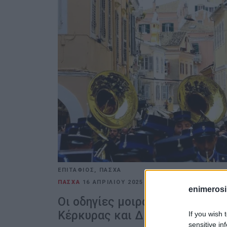
ΕΠΙΤΑΦΙΟΣ, ΠΑΣΧΑ
ΠΑΣΧΑ
16 ΑΠΡΙΛΊΟΥ 2025
/
10:55
ΒΑΣΙΛΗΣ ΠΑΝΤ
enimerosi
Οι οδηγίες μοιράστηκαν από υ
Κέρκυρας και Διαποντίων Νή
If you wish 
sensitive in