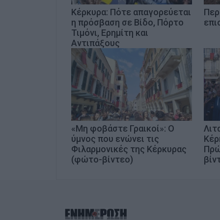
Κέρκυρα: Πότε απαγορεύεται
Περί
η πρόσβαση σε Βίδο, Πόρτο
επι
Τιμόνι, Ερημίτη και
Αντιπάξους
«Μη φοβάστε Γραικοί»: Ο
Λιτ
ύμνος που ενώνει τις
Κέρ
Φιλαρμονικές της Κέρκυρας
Πρώ
(φώτο-βίντεο)
βίν