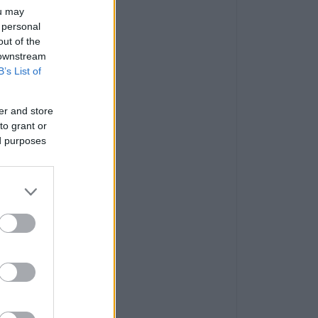
ou may
 personal
out of the
 downstream
B’s List of
er and store
to grant or
ed purposes