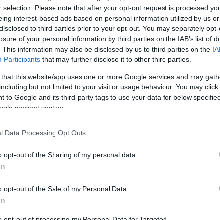
r selection. Please note that after your opt-out request is processed y
eing interest-based ads based on personal information utilized by us or
disclosed to third parties prior to your opt-out. You may separately opt-
losure of your personal information by third parties on the IAB’s list of
. This information may also be disclosed by us to third parties on the
IA
Participants
that may further disclose it to other third parties.
ες της οδού Μ. Θεοτόκη μοίρασαν υπάλληλοι του
 that this website/app uses one or more Google services and may gath
τάρτης.
including but not limited to your visit or usage behaviour. You may click 
 to Google and its third-party tags to use your data for below specifi
οι καταστηματάρχες θα πρέπει «για λόγους
ogle consent section.
ικών και θρησκευτικών δρωμένων και της εθιμικής
ν παραχωρημένοι κοινόχρηστοι χώροι, είτε για
l Data Processing Opt Outs
, είτε για έκθεση εμπορευμάτων κατά την ώρα των
o opt-out of the Sharing of my personal data.
ρες που αναφέρονται είναι:
In
- 01:00
o opt-out of the Sale of my Personal Data.
αι Πρώτη Ανάσταση):
08:30- 12:30
In
):
07:30- 11:30
to opt-out of processing my Personal Data for Targeted