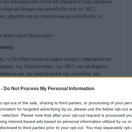
ι πιο επίκαιρα από ποτέ και σήμερα! Εποχή μεγάλων
ούμε με δύναμη και αισιοδοξία από το 1821,
ας χάραξαν και ας ατενίσουμε με αισιοδοξία το
ν απανταχού Ελληνισμό!»
πεκλής
ς, η 25η Μαρτίου είναι ημέρα μνήμης, υπερηφάνειας
ς ήρωες της Επανάστασης του 1821, που με θάρρος
ευθερία και την ανεξαρτησία της πατρίδας μας.
 των προγόνων μας και ας συνεχίσουμε να
 -
Do Not Process My Personal Information
θημα ευθύνης για την πρόοδο του τόπου μας. Με
ν που αξίζει στα Ιόνια Νησιά και στην Ελλάδα.
to opt-out of the sale, sharing to third parties, or processing of your per
 Μαρτίου! Ζήτω η Ελλάδα!
formation for targeted advertising by us, please use the below opt-out s
r selection. Please note that after your opt-out request is processed y
Κίνημα Αλλαγής, Βουλευτής Κέρκυρας
eing interest-based ads based on personal information utilized by us or
disclosed to third parties prior to your opt-out. You may separately opt-
ποταγή και τον αφανισμό