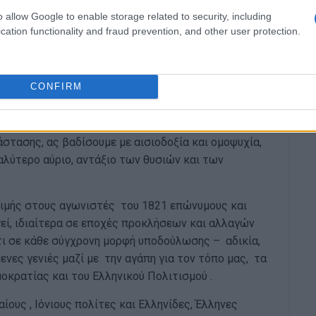
δικαιοσύνη και η αναγνώριση της αξίας του
o allow Google to enable storage related to security, including
cation functionality and fraud prevention, and other user protection.
 ελληνική κοινωνία, την πολιτική και την
α, αλλά κρατάμε ευθύνες. Η σκλαβιά δεν φορά
CONFIRM
είναι πιο αφανής .Μπορεί να είναι ο φόβος. Η
ου δεν τολμήσαμε να πούμε.
στασης, ας βαδίσουμε με αισιοδοξία και ομοψυχία,
αλύτερο αύριο, αντάξιο των θυσιών και των
τιμής στους αγωνιστές του 1821 επώνυμους και
γεί, ιδιαίτερα σε εποχές προκλήσεων και αλλαγών
τι σε κάθε σύγχρονη μορφή υποδούλωσης – αδικία,
ενες γενιές μαζί με την αγάπη για τον τόπο μας, τα
ημοκρατίας και του Ελληνικού Πολιτισμού .
ους , Ιόνιους πολίτες και Ελληνίδες, Έλληνες