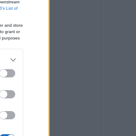
 downstream
B’s List of
er and store
to grant or
ed purposes