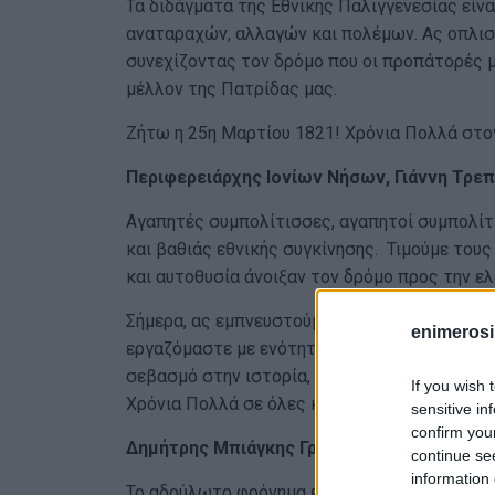
Τα διδάγματα της Εθνικής Παλιγγενεσίας είνα
αναταραχών, αλλαγών και πολέμων. Ας οπλιστ
συνεχίζοντας τον δρόμο που οι προπάτορές μ
μέλλον της Πατρίδας μας.
Ζήτω η 25η Μαρτίου 1821! Χρόνια Πολλά στο
Περιφερειάρχης Ιονίων Νήσων, Γιάννη Τρε
Αγαπητές συμπολίτισσες, αγαπητοί συμπολίτε
και βαθιάς εθνικής συγκίνησης. Τιμούμε του
και αυτοθυσία άνοιξαν τον δρόμο προς την ελ
Σήμερα, ας εμπνευστούμε από το παράδειγμα
enimerosi
εργαζόμαστε με ενότητα, αλληλεγγύη και αίσ
σεβασμό στην ιστορία, ας χαράξουμε το μέλλο
If you wish 
Χρόνια Πολλά σε όλες και όλους! Ζήτω η 25η
sensitive in
confirm you
Δημήτρης Μπιάγκης Γραμματέας ΚΟ ΠΑΣΟΚ-
continue se
information 
Το αδούλωτο φρόνημα εμπόδισε την ψυχική υ