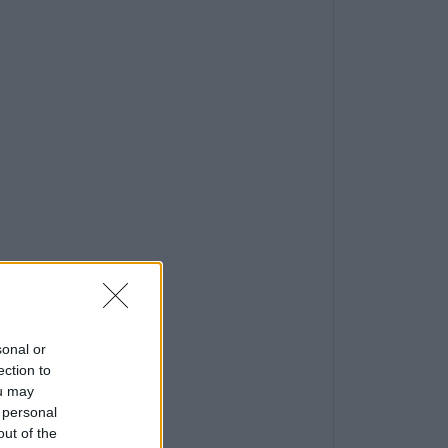
sonal or
ection to
ou may
 personal
out of the