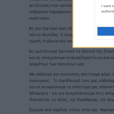
αντίσταση στην καταπίεση, η ανεξαρτησία , η 
I want t
authenti
ανθρώπου παραμένουν θεμελιώδεις αξίες στην
κουλτούρα.
Ας μην ξεχνάμε πως σήμερα, δεν κρατάμε όπλ
πάντα αλυσίδες. Ο σύγχρονος «εχθρός» συχνά 
σιωπή. Η αδικία που συνηθίσαμε. Η αλήθεια π
Ας κρατήσουμε ζωντανά τα ιδανικά της Επανά
και ας συνεχίσουμε να εργαζόμαστε για ένα κ
οραμάτων των προγόνων μας.
Με σεβασμό και συγκίνηση, αποτίουμε φόρο 
ανώνυμους... Το παράδειγμά τους μας καθοδη
για να να υψώσουμε το ανάστημά μας απέναν
αδιαφορία - και για να εμπνεύσουμε στις επόμ
ιδανικά και τις αξίες, της Ελευθερίας, της Δ
Εύχομαι από καρδιάς στους όπου γης Κερκυραί