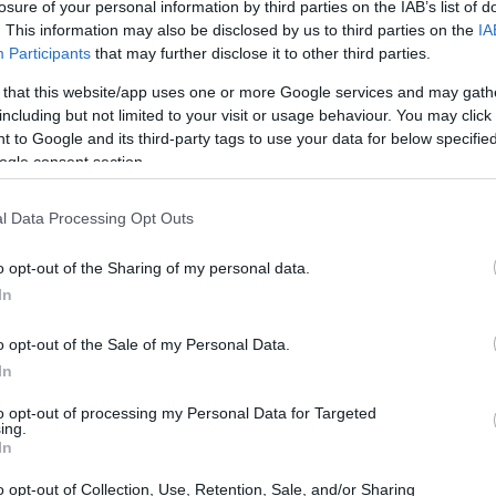
losure of your personal information by third parties on the IAB’s list of
. This information may also be disclosed by us to third parties on the
IA
ς λαμβάνει χώρα σ’ ένα νέο παγκόσμιο γίγνεσθαι
Participants
that may further disclose it to other third parties.
εύθραυστες γεωστρατηγικές ισορροπίες και
 that this website/app uses one or more Google services and may gath
συρράξεων.
including but not limited to your visit or usage behaviour. You may click 
 to Google and its third-party tags to use your data for below specifi
ς τρίτης εκατονταετίας της ιστορίας της, το
ogle consent section.
ουθεί να παραμένει επίκαιρο, αφού ο αγώνας των
 διαχρονικός. Η επέτειος της 25ης Μαρτίου
l Data Processing Opt Outs
 μνήμης, αλλά μέρος της εθνικής μας
πνευσης για το μέλλον, μας κάνει εθνικά
o opt-out of the Sharing of my personal data.
ρόμο για να ξεπεράσουμε τις σημερινές δυσκολίες
In
o opt-out of the Sale of my Personal Data.
ο, την ελευθερία, την ισότητα και την αδελφοσύνη.
In
ιτείται η δέσμευση και η τήρηση της υπόσχεσης
υ το αδούλωτο φρόνημά τους εμπόδισε την ψυχική
to opt-out of processing my Personal Data for Targeted
ing.
τι θα συνεχίσουμε τον αγώνα για εθνική
In
o opt-out of Collection, Use, Retention, Sale, and/or Sharing