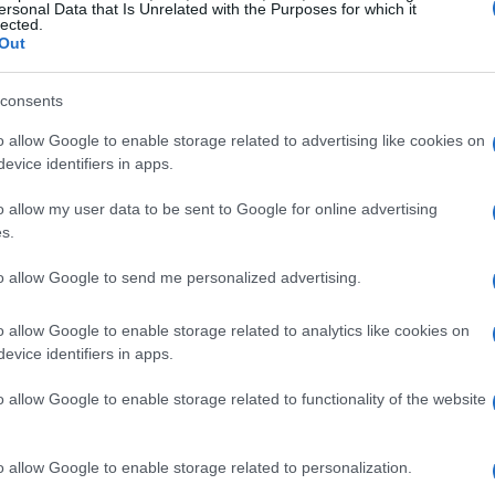
ersonal Data that Is Unrelated with the Purposes for which it
όχι μόνο από το σθένος, την αφοσίωση και την
lected.
 με ομοψυχία, αλληλεγγύη, αποφασιστικότητα,
Out
δανικά τους να συνεχίσουμε όλοι μαζί συντεταγμένα
, Ευρωπαϊκό και Διεθνές Επίπεδο.
consents
ου Μαχειμάρη
o allow Google to enable storage related to advertising like cookies on
evice identifiers in apps.
 γιορτή της Ρωμιοσύνης, το Ελληνικό έθνος, ανακτά
της προμηνύει τη Θεοτόκω το «Χαίρε» και στην
o allow my user data to be sent to Google for online advertising
s.
ερία».
to allow Google to send me personalized advertising.
ο λάβαρο της Επανάστασης και διεκδίκησε με
ιά του. Είναι η ημέρα που θυμόμαστε πως η
o allow Google to enable storage related to analytics like cookies on
ρούν να χαράξουν τον δρόμο της ιστορίας. Είναι
evice identifiers in apps.
που έγινε φλόγα και πυρπόλησε τη σκλαβιά. Είναι η
τους απέναντι στην τυραννία, δίνοντας το μήνυμα
o allow Google to enable storage related to functionality of the website
 η ελευθερία δεν χαρίζεται – κατακτιέται.
μερα , η 25η Μαρτίου μας υπενθυμίζει -σε έναν
o allow Google to enable storage related to personalization.
ερία, η εθνική αλληλεγγύη, η δημοκρατία, η