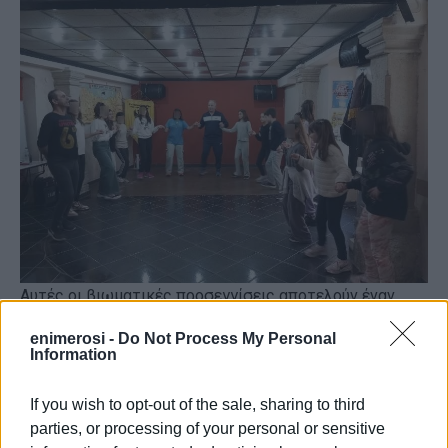
Αυτές οι βιωματικές προσεγγίσεις αποτελούν έναν
ιδιαίτερα αποτελεσματικό τρόπο για να προκαλέσουν
enimerosi -
Do Not Process My Personal
το ενδιαφέρον των παιδιών, να ενισχύσουν τη
Information
συμμετοχή τους και να επιτύχουν τους στόχους της
μάθησης. Μέσα από την εκμάθηση των παραδοσιακών
If you wish to opt-out of the sale, sharing to third
χορών, τα παιδιά γνωρίζουν και αγαπούν τη λαϊκή μας
parties, or processing of your personal or sensitive
παράδοση, ενώ ταυτόχρονα συμβάλλουν στη διατήρηση