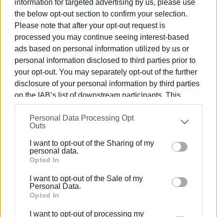
information for targeted advertising by us, please use
και τη μεταβίβαση της πολιτιστικής μας κληρονομιάς.
the below opt-out section to confirm your selection.
Please note that after your opt-out request is
Ενώνοντας τη μάθηση με την εμπειρία και τη
processed you may continue seeing interest-based
δημιουργικότητα, το 4ο Πειραματικό Δημοτικό Σχολείο
ads based on personal information utilized by us or
Κέρκυρας - Αθηναγόρειο συνεχίζει να προάγει την
personal information disclosed to third parties prior to
καινοτομία στην εκπαίδευση, πάντα με στόχο την
your opt-out. You may separately opt-out of the further
ολοκληρωμένη ανάπτυξη των μαθητών και των
disclosure of your personal information by third parties
μαθητριών του.
on the IAB’s list of downstream participants. This
information may also be disclosed by us to third parties
Ο Διευθυντής και οι εκπαιδευτικοί του σχολείου
Personal Data Processing Opt
on the
IAB’s List of Downstream Participants
that may
ευχαριστούν θερμά και συγχαίρουν την Εύξεινο Λέσχη
Outs
further disclose it to other third parties.
Ποντίων Κέρκυρας και τον κ. Ιακωβίδη για τη φιλοξενία
I want to opt-out of the Sharing of my
και τη στήριξή τους στη διάδοση της πολιτιστικής μας
Please note that this website/app uses one or more
personal data.
παράδοσης.
Google services and may gather and store information
Opted In
including but not limited to your visit or usage
Συγχαρητήρια αξίζουν και στον εκπαιδευτικό Φυσικής
I want to opt-out of the Sale of my
behaviour. You may click to grant or deny consent to
Personal Data.
Αγωγής κ. Ηλία Γιώτη για την οργάνωση αυτής της
Google and its third-party tags to use your data for
Opted In
σπουδαίας πρωτοβουλίας και δράσης!
below specified purposes in below Google consent
I want to opt-out of processing my