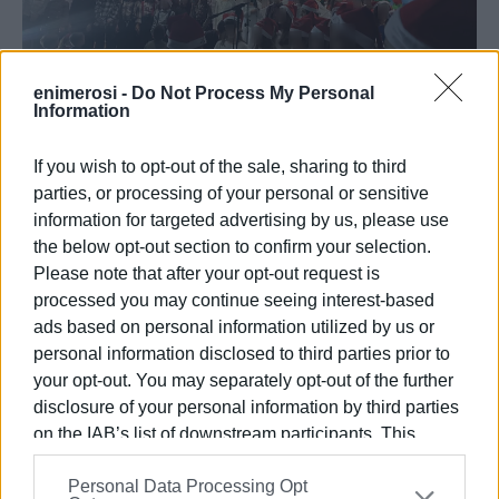
enimerosi -
Do Not Process My Personal
Information
Η πρώτη εμφάνιση της μαθητικής μας χορωδίας του
If you wish to opt-out of the sale, sharing to third
σχολείου ήταν μια συγκινητική στιγμή. Τα ταλαντούχα
parties, or processing of your personal or sensitive
παιδιά παρουσίασαν ένα πλούσιο ρεπερτόριο γεμάτο
information for targeted advertising by us, please use
χριστουγεννιάτικες μελωδίες, δημιουργώντας μια
the below opt-out section to confirm your selection.
μοναδική ατμόσφαιρα.
Please note that after your opt-out request is
processed you may continue seeing interest-based
Το Χριστουγεννιάτικο μπαζάρ, που λειτούργησε από το
ads based on personal information utilized by us or
Σύλλογο γονέων κι κηδεμόνων στον χώρο, ενθουσίασε
personal information disclosed to third parties prior to
το κοινό με τις μοναδικές χειροποίητες δημιουργίες
your opt-out. You may separately opt-out of the further
από γονείς και παιδιά. Πολλοί είχαν την ευκαιρία να
disclosure of your personal information by third parties
προμηθευτούν πρωτότυπα δώρα για τους αγαπημένους
on the IAB’s list of downstream participants. This
τους, στηρίζοντας παράλληλα τις δράσεις του
information may also be disclosed by us to third parties
Συλλόγου.
Personal Data Processing Opt
on the
IAB’s List of Downstream Participants
that may