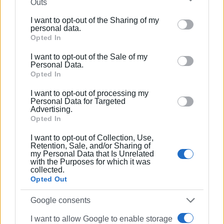
Outs
further disclose it to other third parties.
Η συναυλία του συγκροτήματος “Harmonic Sessions
I want to opt-out of the Sharing of my
Band” έδωσε ρυθμό στη γιορτή, χαρίζοντας μια μουσική
Please note that this website/app uses one or more
personal data.
εμπειρία γεμάτη ενέργεια και γιορτινό κέφι.
Google services and may gather and store information
Opted In
including but not limited to your visit or usage
Ο Άγιος Βασίλης έκανε την εμφάνισή του, μοιράζοντας
I want to opt-out of the Sale of my
behaviour. You may click to grant or deny consent to
Personal Data.
δώρα στα παιδιά και χαρίζοντάς τους αμέτρητα
Google and its third-party tags to use your data for
Opted In
χαμόγελα, ενώ τα κεράσματα και το ζεστό κρασί
below specified purposes in below Google consent
I want to opt-out of processing my
συμπλήρωσαν τη γιορτινή εμπειρία.
section.
Personal Data for Targeted
Advertising.
Η βραδιά έκλεισε με συγκίνηση και αισιοδοξία,
Opted In
ενισχύοντας την έννοια της συλλογικότητας και της
I want to opt-out of Collection, Use,
αγάπης, κάτι που αποτελεί την καλύτερη απόδειξη ότι,
Retention, Sale, and/or Sharing of
με την προσπάθεια και τη συνεργασία όλων, μπορούμε
my Personal Data that Is Unrelated
with the Purposes for which it was
να δημιουργούμε μοναδικές εμπειρίες για την τοπική
collected.
μας κοινότητα.
Opted Out
ΦΩΤΟ@ 4ο ΠΕΙΡΑΜΑΤΙΚΟ ΔΗΜΟΤΙΚΟ- ΑΘΗΝΑΓΟΡΕΙΟ
Google consents
Εμφανίσεις: 124
I want to allow Google to enable storage