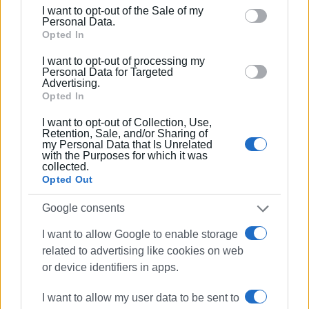
including but not limited to your visit or usage
I want to opt-out of the Sale of my
Κέρκυρας. Με τον τρόπο αυτό που προβλέπεται στις
behaviour. You may click to grant or deny consent to
Personal Data.
διατάξεις του Νόμου 4486/2017, άρθρο 58 (περί
Google and its third-party tags to use your data for
Opted In
παραχώρησης χρήσης ακινήτων από το ΕΦΚΑ στον
below specified purposes in below Google consent
I want to opt-out of processing my
Ε.Ο.Π.Υ.Υ.) λύνεται ένα τεράστιο πρόβλημα και το
section.
Personal Data for Targeted
Advertising.
Υπουργείο Υγείας εξοικονομεί το ποσό που έχει
Opted In
εγγεγραμμένο στον προϋπολογισμό του για την
εξεύρεση κατάλληλου χώρου για τις ανάγκες της
I want to opt-out of Collection, Use,
Retention, Sale, and/or Sharing of
Περιφερειακή Διεύθυνσης του Ε.Ο.Π.Υ.Υ.
my Personal Data that Is Unrelated
εξασφαλίζοντας μηνιαίως 2.895,00 €.».
with the Purposes for which it was
collected.
Opted Out
ΦΩΤΟ ΑΡΧΕΙΟΥ
Εμφανίσεις: 74
Google consents
I want to allow Google to enable storage
related to advertising like cookies on web
or device identifiers in apps.
I want to allow my user data to be sent to