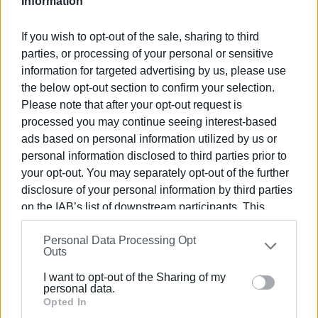
Information
καλύψει τις υπηρεσιακές ανάγκες», αναφέρεται
χαρακτηριστικά στην ερώτηση.
If you wish to opt-out of the sale, sharing to third
«Αυτό που απαιτείται είναι να επιτευχθεί συνεννόηση
parties, or processing of your personal or sensitive
μεταξύ των αρμόδιων Υπουργείων (Υγείας και
information for targeted advertising by us, please use
Κοινωνικής Ασφάλισης) ώστε οι υπηρεσίες του
the below opt-out section to confirm your selection.
Ο.ΠΕ.Κ.Α. Κέρκυρας να μεταφερθούν στον χώρο που
Please note that after your opt-out request is
στεγάζεται σήμερα το Φαρμακείο του Ε.Ο.Π.Υ.Υ. δίπλα
processed you may continue seeing interest-based
από τις υπόλοιπες υπηρεσίες του Ε.Φ.Κ.Α. Κέρκυρας, σε
ads based on personal information utilized by us or
personal information disclosed to third parties prior to
χώρο ιδιοκτησίας του αρμόδιου Υπουργείου και οι
your opt-out. You may separately opt-out of the further
Διοικητικές υπηρεσίες της Περιφερειακής Διεύθυνσης
disclosure of your personal information by third parties
του Ε.Ο.Π.Υ.Υ. καθώς και το Φαρμακείο να
on the IAB’s list of downstream participants. This
συστεγαστούν στο κτήριο επί της Γρηγορίου Μαρασλή
information may also be disclosed by us to third parties
κατόπιν σχετικής συμφωνίας με το αρμόδιο Υπουργείο
Personal Data Processing Opt
on the
IAB’s List of Downstream Participants
that may
Κοινωνικής Ασφάλισης που είναι ιδιοκτήτης του χώρου.
Outs
further disclose it to other third parties.
Το κτήριο που είναι ισόγειο και βρίσκεται στο κέντρο
I want to opt-out of the Sharing of my
της πόλης μπορεί να εξυπηρετήσει με άνεση τις
Please note that this website/app uses one or more
personal data.
ανάγκες, ειδικά των ΑΜΕΑ, ενώ το Ο.ΠΕ.Κ.Α. με τη
Google services and may gather and store information
Opted In
μεταφορά του θα βρίσκεται πλησίον του Ε.Φ.Κ.Α.