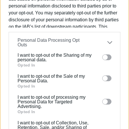
personal information disclosed to third parties prior to
your opt-out. You may separately opt-out of the further
disclosure of your personal information by third parties
on the IAB’s list of downstream participants. This
information may also be disclosed by us to third parties
Personal Data Processing Opt
on the
IAB’s List of Downstream Participants
that may
Outs
further disclose it to other third parties.
I want to opt-out of the Sharing of my
Please note that this website/app uses one or more
personal data.
Google services and may gather and store information
Opted In
including but not limited to your visit or usage
I want to opt-out of the Sale of my
behaviour. You may click to grant or deny consent to
Personal Data.
Google and its third-party tags to use your data for
Ακολουθήστε το enimerosi στο
Facebook
Opted In
below specified purposes in below Google consent
I want to opt-out of processing my
section.
Personal Data for Targeted
Advertising.
Συνδρομητές στο e-paper
Opted In
I want to opt-out of Collection, Use,
Retention, Sale, and/or Sharing of