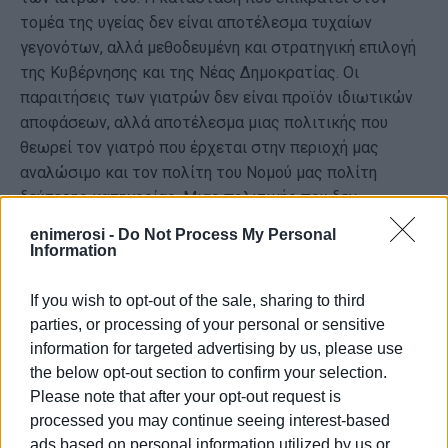
τομέα της υγείας δεν είναι αποτέλεσμα τυχαίων
γεγονότων, αλλά μεθοδευμένη και στρατηγική επιλογή
της Κυβέρνησης και της Νέας Δημοκρατίας. Οι
παραιτήσεις των γιατρών δεν είναι προϊόν ιδιωτικών
αποφάσεων, αλλά αποτέλεσμα μιας πολιτικής που
θεωρεί τον γιατρό που έρχεται στην περιοχή μας
αναλώσιμο και τον πολίτη του Νομού μας πολίτη
δεύτερης κατηγορίας. Μιας πολιτικής που δεν
ασπάζεται τη φιλοσοφία του ΕΣΥ αλλά με τις επιλογές
enimerosi -
Do Not Process My Personal
της ενισχύει την ιδιωτική πρωτοβουλία
Information
υποβαθμίζοντας το δημόσιο χαρακτήρα της.
If you wish to opt-out of the sale, sharing to third
parties, or processing of your personal or sensitive
information for targeted advertising by us, please use
Εμφανίσεις: 148
the below opt-out section to confirm your selection.
Please note that after your opt-out request is
processed you may continue seeing interest-based
ads based on personal information utilized by us or