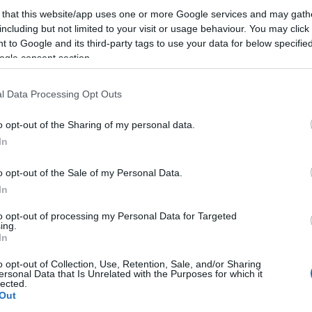
 θέμα, όπως αυτό της διαχείρισης ενός κοινωνικού
 that this website/app uses one or more Google services and may gath
including but not limited to your visit or usage behaviour. You may click 
 to Google and its third-party tags to use your data for below specifi
κνύεται σε μείζων πρόβλημα για την Κέρκυρα και η
ogle consent section.
ι αλλεπάλληλες κυβερνητικές παλινωδίες (ειδικά
ει με πόρους και τεχνογνωσία τους τοπικούς μας
l Data Processing Opt Outs
ν που το ταλανίζουν και την οριστική επίλυσή του.
o opt-out of the Sharing of my personal data.
ων οργανισμών τοπικής αυτοδιοίκησης της
In
χείρισης ύδατος, αλλά και η μη αξιοποίηση της
νωσίας των επίσημα θεσπισμένων τεχνικών
o opt-out of the Sale of my Personal Data.
πιμελητηρίου, δημιούργησαν, όπως ήταν φυσικό,
In
«καλοθελητές» να το γεμίσουν με την επενδυτική
to opt-out of processing my Personal Data for Targeted
ing.
In
ητήριο να αναλάβει σχετική πρωτοβουλία σε
να ηγηθεί μιας απαιτητικής προσπάθειας για την
o opt-out of Collection, Use, Retention, Sale, and/or Sharing
ersonal Data that Is Unrelated with the Purposes for which it
μου και μακροπρόθεσμου σχεδίου διαχείρισης του
lected.
ώντας τις γνώσεις, την εμπειρία και τις
Out