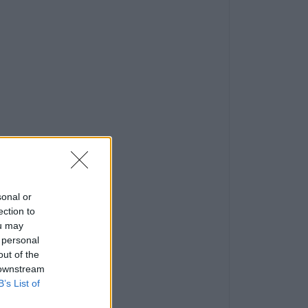
sonal or
ection to
ou may
 personal
out of the
 downstream
B’s List of