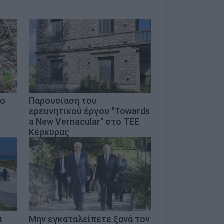
το
Παρουσίαση του
ερευνητικού έργου "Towards
a New Vernacular" στο ΤΕΕ
Κέρκυρας
ι
Μην εγκαταλείπετε ξανά τον