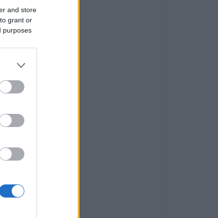
er and store
to grant or
ed purposes