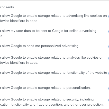
ας, βασισμένο όχι στις αγαθές προθέσεις του κάθε
τεχνογνωσίας που αξίζει σε αυτό. Ενός σχεδίου
consents
λοι οι εμπλεκόμενοι φορείς και θα απαιτήσουμε
o allow Google to enable storage related to advertising like cookies on
ρηματοδοτηθεί και να αξιοποιηθεί.
evice identifiers in apps.
με σύμμαχο και αρωγό, ώστε από κοινού,
o allow my user data to be sent to Google for online advertising
με να διαφυλάξουμε το μέγιστο κοινωνικό αγαθό
s.
ις πρωτοβουλίες μας τις τύχες της περιοχής μας.
to allow Google to send me personalized advertising.
o allow Google to enable storage related to analytics like cookies on
evice identifiers in apps.
o allow Google to enable storage related to functionality of the website
ΟΠΟΥΛΟΣ
o allow Google to enable storage related to personalization.
λος είναι απόφοιτος του τμήματος
του Πανεπιστημίου Αιγαίου (Ρόδος), με
o allow Google to enable storage related to security, including
ς Σχέσεις. Επιπλέον, είναι κάτοχος
cation functionality and fraud prevention, and other user protection.