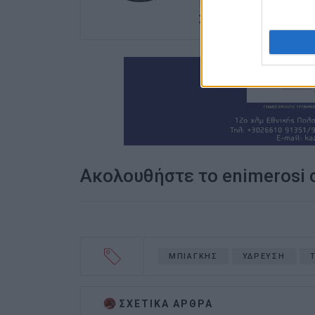
Μεταπτυχιακού Τίτλου
Στρατηγικές Σπουδές.
Ακολουθήστε το enimerosi
ΜΠΙΑΓΚΗΣ
ΥΔΡΕΥΣΗ
ΣΧΕΤΙΚA AΡΘΡΑ