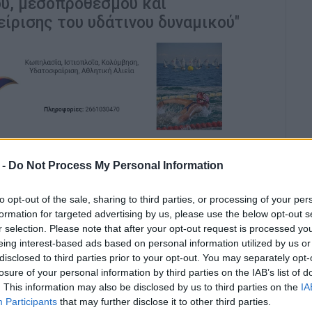
υ, μεσοπρόθεσμου και
ίρισης του υδάτινου δυναμικού"
 ΚΙΝΑΛ Δημ. Μπιάγκης έστειλε επιστολή στο
τικό πρόβλημα της Κέρκυρας, ζητώντας συνεργασία
 -
Do Not Process My Personal Information
νηση σχεδίου για την αντιμετώπιση του ζητήματος.
to opt-out of the sale, sharing to third parties, or processing of your per
λευτή:
formation for targeted advertising by us, please use the below opt-out s
r selection. Please note that after your opt-out request is processed y
eing interest-based ads based on personal information utilized by us or
disclosed to third parties prior to your opt-out. You may separately opt-
σπάθειας ενός μεγάλου επενδυτικού ομίλου
losure of your personal information by third parties on the IAB’s list of
οτάσεων» να καταθέσει με τις ευλογίες της
. This information may also be disclosed by us to third parties on the
IA
λημα της Κέρκυρας εποφθαλμιώντας ουσιαστικά τη
Participants
that may further disclose it to other third parties.