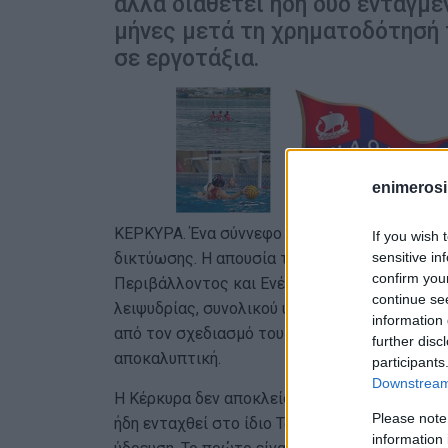
αλλά διαθέτει ήδη δύο ενταγμέν
μήνες μετά τη χρηματοδότησή 
σε εργοτάξια.
enimerosi
ΚΕΡΚΥΡΑ. Ένα σύννεφο πλανήθηκε τις τελευτ
If you wish 
sensitive in
δικτύωσης. Η απουσία της Κέρκυρας από την
confirm you
Περιβάλλοντος και Ενέργειας για τη χρηματ
continue se
λειψυδρίας, συνολικού ύψους 15 εκατ. ευρώ, 
information 
από τον σχεδιασμό του ΥΠΕΝ. Η πραγματικότη
further disc
αποκαλυπτική.
participants
Downstream 
Η Κέρκυρα δεν αποκλείστηκε από το πρόγραμ
Please note
ήδη ενταχθεί στο ίδιο Τομεακό Πρόγραμμα Α
information 