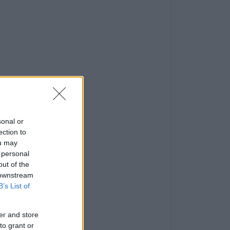
sonal or
ection to
ou may
 personal
out of the
 downstream
B’s List of
er and store
to grant or