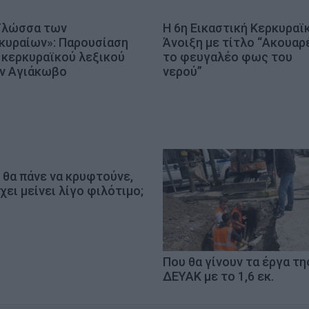
Γλώσσα των
Η 6η Εικαστική Κερκυραϊ
κυραίων»: Παρουσίαση
Άνοιξη με τίτλο “Ακουαρ
 κερκυραϊκού λεξικού
το φευγαλέο φως του
ν Αγιάκωβο
νερού”
 θα πάνε να κρυφτούνε,
χει μείνει λίγο φιλότιμο;
Που θα γίνουν τα έργα τη
ΔΕΥΑΚ με το 1,6 εκ.