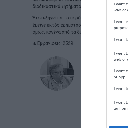
I want t
διαδικαστικά ζητήματα διαχείρισης της χρημ
web or d
Έτσι εξηγείται το παράδοξο: η Κέρκυρα δεν ε
I want t
έμεινε εκτός χρηματοδότησης, αλλά επειδή θε
purpose
όμως, κανένα από τα δύο έργα δεν φαίνεται ν
I want 
Εμφανίσεις: 2529
I want t
web or d
ΓΙΩΡΓΟΣ ΚΑΤΣΑΪΤ
Είναι ο εκδότης - διε
I want t
εργαστεί ως μηχανικό
or app.
αρχές της δεκαετίας τ
I want t
αθηναϊκές εφημερίδες
Περιφερειακών Εφημερ
I want t
του γενικού γραμματέα
authenti
ισχυρότερη ιδιότητα 
ενδιαφέρον του για τα 
ανιδιοτελής διαμεσολ