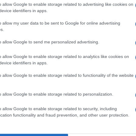
o allow Google to enable storage related to advertising like cookies on
ατοδότησης και όχι την έναρξη των εργασιών.
evice identifiers in apps.
μφανίζεται στη νέα λίστα του ΥΠΕΝ όχι επειδή
o allow my user data to be sent to Google for online advertising
ωρείται ήδη χρηματοδοτημένη. Την ίδια στιγμή,
s.
α έχει μετατραπεί σε ενεργό εργοτάξιο.
to allow Google to send me personalized advertising.
o allow Google to enable storage related to analytics like cookies on
evice identifiers in apps.
ΗΣ
υθυντής της Ενημέρωσης. Έχει σπουδάσει και
o allow Google to enable storage related to functionality of the website
ς και ηλεκτρονικός. Δημοσιογραφεί από τις
ου 1980. Έχει συνεργαστεί με σχεδόν όλες τις
o allow Google to enable storage related to personalization.
. Διετέλεσε πρόεδρος του Συνδέσμου Ημερησίων
ίδων, τον οποίον υπηρέτησε και από τη θέση
o allow Google to enable storage related to security, including
 στο δ.σ. επί οκτώ χρόνια. Πιστεύει πως η
cation functionality and fraud prevention, and other user protection.
του δημοσιογράφου στην ενημέρωση είναι το
κοινά και στην επικοινωνία η έντιμη και
άβηση.