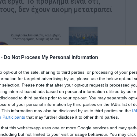
α έργα. Το πρόβλημα είναι ότι,
τους, δεν έχουν ακόμη μετατραπεί
 -
Do Not Process My Personal Information
αίες ημέρες πάνω από τα μέσα κοινωνικής
to opt-out of the sale, sharing to third parties, or processing of your per
formation for targeted advertising by us, please use the below opt-out s
 πρόσφατη ανακοίνωση του Υπουργείου
r selection. Please note that after your opt-out request is processed y
οδότηση δέκα νέων έργων αντιμετώπισης της
eing interest-based ads based on personal information utilized by us or
δημιούργησε την εντύπωση ότι το νησί εξαιρέθηκε
disclosed to third parties prior to your opt-out. You may separately opt-
τα, όμως, είναι διαφορετική και ταυτόχρονα πιο
losure of your personal information by third parties on the IAB’s list of
. This information may also be disclosed by us to third parties on the
IA
Participants
that may further disclose it to other third parties.
μα επειδή δεν χρηματοδοτήθηκε. Αντιθέτως, είχε
 that this website/app uses one or more Google services and may gath
νάπτυξης του ΥΠΕΝ με δύο έργα που αφορούν την
including but not limited to your visit or usage behaviour. You may click 