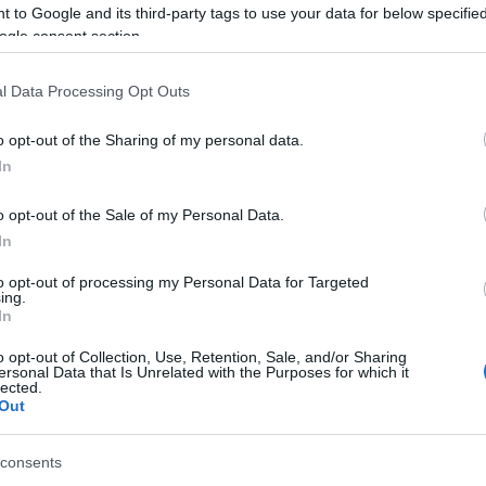
 ύδρευσης στις Δημοτικές Ενότητες Κερκυραίων και
 to Google and its third-party tags to use your data for below specifi
κατ. ευρώ και κωδικό ΟΠΣ 5227839. Το δεύτερο
ogle consent section.
αι συνοδών έργων στην Κασσιόπη, με κωδικό ΟΠΣ
εί ότι η Κέρκυρα διαθέτει ήδη εξασφαλισμένη
l Data Processing Opt Outs
ε στο νέο πακέτο των 15 εκατ. ευρώ.
o opt-out of the Sharing of my personal data.
ντάχθηκε στο πρόγραμμα στις αρχές του 2026.
In
 με προϋπολογισμό 1.599.992 ευρώ. Το φυσικό
η περίπου 8500 μέτρων παλαιού αγωγού ύδρευσης
o opt-out of the Sale of my Personal Data.
ιλλείων, με στόχο τη μείωση των διαρροών και των
In
αδή, για έργο εκσυγχρονισμού του δικτύου και
to opt-out of processing my Personal Data for Targeted
υργία νέας πηγής υδροδότησης.
ing.
In
κύπτει δημοσιευμένη εργολαβική σύμβαση ούτε
o opt-out of Collection, Use, Retention, Sale, and/or Sharing
νουν ότι το έργο εξακολουθεί να βρίσκεται στο
ersonal Data that Is Unrelated with the Purposes for which it
ς συμβασιοποίησης.
lected.
Out
ης της Κασσιώπης. Αν και η πράξη έχει ενταχθεί
εγκριθεί, δεν εντοπίζεται δημόσια διακήρυξη
consents
υταίες διαθέσιμες διοικητικές πράξεις αφορούν