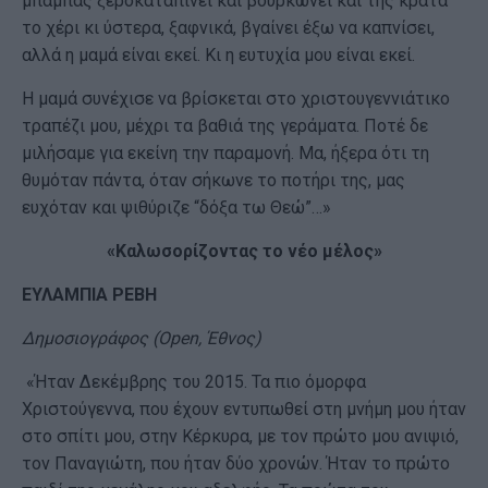
μπαμπάς ξεροκαταπίνει και βουρκώνει και της κρατά
το χέρι κι ύστερα, ξαφνικά, βγαίνει έξω να καπνίσει,
αλλά η μαμά είναι εκεί. Κι η ευτυχία μου είναι εκεί.
Η μαμά συνέχισε να βρίσκεται στο χριστουγεννιάτικο
τραπέζι μου, μέχρι τα βαθιά της γεράματα. Ποτέ δε
μιλήσαμε για εκείνη την παραμονή. Μα, ήξερα ότι τη
θυμόταν πάντα, όταν σήκωνε το ποτήρι της, μας
ευχόταν και ψιθύριζε “δόξα τω Θεώ”…»
«Καλωσορίζοντας το νέο μέλος»
ΕΥΛΑΜΠΙΑ ΡΕΒΗ
Δημοσιογράφος (
O
pen
, Έθνος)
«Ήταν Δεκέμβρης του 2015. Τα πιο όμορφα
Χριστούγεννα, που έχουν εντυπωθεί στη μνήμη μου ήταν
στο σπίτι μου, στην Κέρκυρα, με τον πρώτο μου ανιψιό,
τον Παναγιώτη, που ήταν δύο χρονών. Ήταν το πρώτο