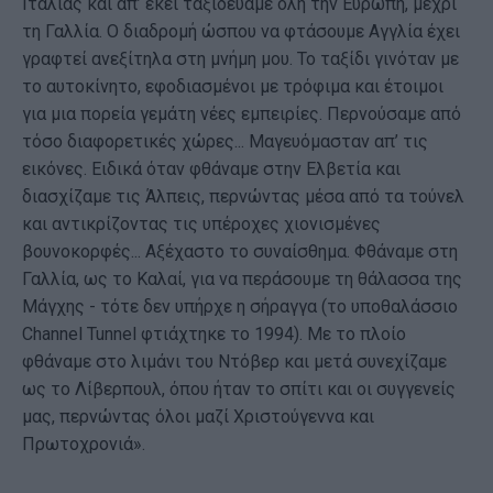
Ιταλίας και απ’ εκεί ταξιδεύαμε όλη την Ευρώπη, μέχρι
τη Γαλλία. Ο διαδρομή ώσπου να φτάσουμε Αγγλία έχει
γραφτεί ανεξίτηλα στη μνήμη μου. Το ταξίδι γινόταν με
το αυτοκίνητο, εφοδιασμένοι με τρόφιμα και έτοιμοι
για μια πορεία γεμάτη νέες εμπειρίες. Περνούσαμε από
τόσο διαφορετικές χώρες... Μαγευόμασταν απ’ τις
εικόνες. Ειδικά όταν φθάναμε στην Ελβετία και
διασχίζαμε τις Άλπεις, περνώντας μέσα από τα τούνελ
και αντικρίζοντας τις υπέροχες χιονισμένες
βουνοκορφές... Αξέχαστο το συναίσθημα. Φθάναμε στη
Γαλλία, ως το Καλαί, για να περάσουμε τη θάλασσα της
Μάγχης - τότε δεν υπήρχε η σήραγγα (το υποθαλάσσιο
Channel Tunnel φτιάχτηκε το 1994). Με το πλοίο
φθάναμε στο λιμάνι του Ντόβερ και μετά συνεχίζαμε
ως το Λίβερπουλ, όπου ήταν το σπίτι και οι συγγενείς
μας, περνώντας όλοι μαζί Χριστούγεννα και
Πρωτοχρονιά».