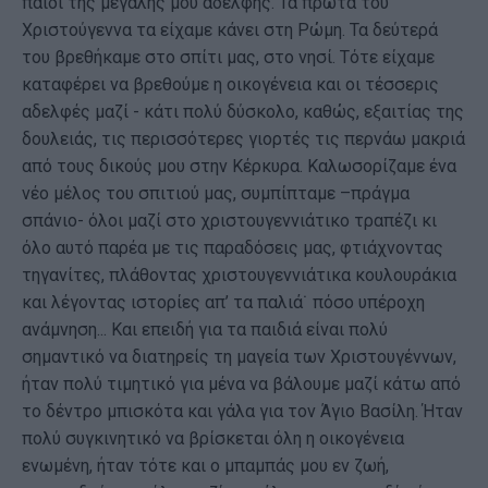
παιδί της μεγάλης μου αδελφής. Τα πρώτα του
Χριστούγεννα τα είχαμε κάνει στη Ρώμη. Τα δεύτερά
του βρεθήκαμε στο σπίτι μας, στο νησί. Τότε είχαμε
καταφέρει να βρεθούμε η οικογένεια και οι τέσσερις
αδελφές μαζί - κάτι πολύ δύσκολο, καθώς, εξαιτίας της
δουλειάς, τις περισσότερες γιορτές τις περνάω μακριά
από τους δικούς μου στην Κέρκυρα. Καλωσορίζαμε ένα
νέο μέλος του σπιτιού μας, συμπίπταμε –πράγμα
σπάνιο- όλοι μαζί στο χριστουγεννιάτικο τραπέζι κι
όλο αυτό παρέα με τις παραδόσεις μας, φτιάχνοντας
τηγανίτες, πλάθοντας χριστουγεννιάτικα κουλουράκια
και λέγοντας ιστορίες απ’ τα παλιά˙ πόσο υπέροχη
ανάμνηση... Και επειδή για τα παιδιά είναι πολύ
σημαντικό να διατηρείς τη μαγεία των Χριστουγέννων,
ήταν πολύ τιμητικό για μένα να βάλουμε μαζί κάτω από
το δέντρο μπισκότα και γάλα για τον Άγιο Βασίλη. Ήταν
πολύ συγκινητικό να βρίσκεται όλη η οικογένεια
ενωμένη, ήταν τότε και ο μπαμπάς μου εν ζωή,