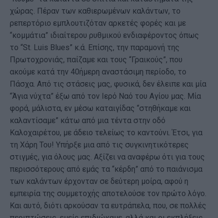
χώρας. Πέραν των καθιερωμένων καλάντων, το
ρεπερτόριο εμπλουτιζόταν αρκετές φορές και με
“κομμάτια” ιδιαίτερου ρυθμικού ενδιαφέροντος όπως
το “St. Luis Blues” κ.ά. Επίσης, την παραμονή της
Πρωτοχρονιάς, παίζαμε και τους “Γραικούς”, που
ακούμε κατά την 40ήμερη αναστάσιμη περίοδο, το
Πάσχα. Από τις στάσεις μας, φυσικά, δεν έλειπε και μία
“Άγια νύχτα” έξω από τον Ιερό Ναό του Αγίου μας. Μία
φορά, μάλιστα, εν μέσω καταιγίδας “στηθήκαμε και
καλαντίσαμε” κάτω από μια τέντα στην οδό
Καλοχαιρέτου, με άδειο τελείως το καντούνι. Έτσι, για
τη Χάρη Του! Υπήρξε μια από τις συγκινητικότερες
στιγμές, για όλους μας. Αξίζει να αναφέρω ότι για τους
περισσότερους από εμάς τα “κέρδη” από το παιάνισμα
των καλάντων έρχονταν σε δεύτερη μοίρα, αφού η
εμπειρία της συμμετοχής αποτελούσε τον πρώτο λόγο.
Και αυτό, διότι αρκούσαν τα ευτράπελα, που, σε πολλές
περιπτώσεις, εμείς επιδιώκαμε, αλλά και οι εκπλήξεις,