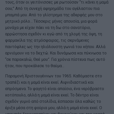
τους, όταν οι γειτόνισσες με ρωτούσαν “τι κάνει η μαμά
σου;” Από τη συνεχή αφηρημάδα του αγέλαστου πια
μπαμπά μου. Από το γλίστρημα της αδερφής μου στο
μητρικό ρόλο… Τέσσερις μήνες απουσία, μια φορά
μονάχα με είχαν πάει να τη δω στο σανατόριο,
αρρώστησα σχεδόν κι εγώ από τη χλομή της όψη, τη
φαρμακίλα της ατμόσφαιρας, τις σερνάμενες
παντόφλες ως την ηλιόλουστη γωνιά του κήπου. Αλλά
αρνιόμουν να το δεχτώ. Και δυνάμωσα και πύκνωσα το
“σε παρακαλώ, Θεέ μου”. Για χρόνια πίστευα πως αυτό
ήταν, που προκάλεσε το θαύμα…
Παραμονή Χριστουγέννων του 1965. Καθόμαστε στο
τραπέζι και η μαμά είναι εκεί. Αιφνιδιαστικά και
απρόσμενα. Το φαγητό είναι απαίσιο, ένα νερόβραστο
κοτόπουλο, αλλά η μαμά είναι εκεί. Το δέντρο είναι
σχεδόν γυμνό από στολίδια, έσπασαν όλα καθώς το
έριξα μέσα στη φούρια μου, αλλά η μαμά είναι εκεί. Ο