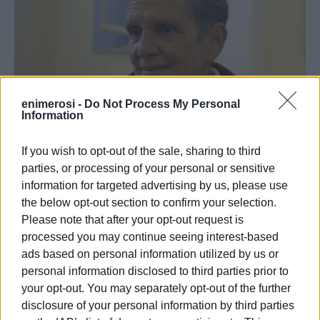
enimerosi -
Do Not Process My Personal
Information
If you wish to opt-out of the sale, sharing to third
parties, or processing of your personal or sensitive
information for targeted advertising by us, please use
the below opt-out section to confirm your selection.
«Μυρωδιές και εικόνες, ανεξίτηλες στη μνήμη μου.Την
Please note that after your opt-out request is
ατμόσφαιρα έδινε το εντυπωσιακό στόλισμα των
processed you may continue seeing interest-based
βιτρίνων του πάλαι ποτέ “Ευρώπη” (σημερινό “Hondos
ads based on personal information utilized by us or
Center”). Ήταν η πρώτη καταπληκτική εικόνα, που
personal information disclosed to third parties prior to
αντικρίζαμε εμείς, που μέναμε στη γειτονιά. Αντίστοιχο
your opt-out. You may separately opt-out of the further
στόλισμα με το “Μινιόν”, στην Αθήνα! Λίγο πιο κάτω,
disclosure of your personal information by third parties