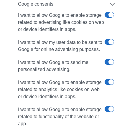
να πάμε να τη θαυμάσουμε. Κάθε χρόνο με τον ίδιο
Google consents
ενθουσιασμό. Ακόμα και όταν μεγάλωσα, έπαιρνα κι εγώ
I want to allow Google to enable storage
τα παιδιά των φίλων μου, για να ζήσουν την ίδια
related to advertising like cookies on web
εμπειρία...»
or device identifiers in apps.
I want to allow my user data to be sent to
Google for online advertising purposes.
«Η μαμά ήταν εκεί...»
I want to allow Google to send me
personalized advertising.
ΛΙΑΝΑ ΤΣΙΡΙΔΟΥ
I want to allow Google to enable storage
Εκπαιδευτικός, συγγραφέας
related to analytics like cookies on web
or device identifiers in apps.
I want to allow Google to enable storage
related to functionality of the website or
app.