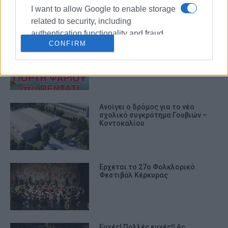
γιορτή ιστορίας και μέλλοντος
I want to allow Google to enable storage
related to security, including
authentication functionality and fraud
CONFIRM
prevention, and other user protection.
Γιορτή Ψαριού στο Πεντάτι
Ανοίγει ο δρόμος για το νέο
σχολικό συγκρότημα Γουβιών –
Κοντοκαλίου
Ερχεται το 27ο Φολκλορικό
Φεστιβάλ Κέρκυρας
Ευχές! Πολλές ευχές!! Ας