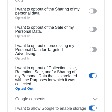
Outs
further disclose it to other third parties.
I want to opt-out of the Sharing of my
Please note that this website/app uses one or more
personal data.
Google services and may gather and store information
Opted In
including but not limited to your visit or usage
I want to opt-out of the Sale of my
behaviour. You may click to grant or deny consent to
Personal Data.
Google and its third-party tags to use your data for
Opted In
below specified purposes in below Google consent
I want to opt-out of processing my
section.
Personal Data for Targeted
Advertising.
Opted In
I want to opt-out of Collection, Use,
Retention, Sale, and/or Sharing of
my Personal Data that Is Unrelated
with the Purposes for which it was
collected.
Opted Out
Google consents
I want to allow Google to enable storage