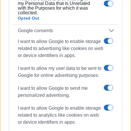
my Personal Data that Is Unrelated
with the Purposes for which it was
collected.
Opted Out
Google consents
I want to allow Google to enable storage
ΒΑΣΙΛΗΣ ΠΑΝΤΑΖΟΠΟΥΛΟΣ
related to advertising like cookies on web
Ο Βασίλης Πανταζόπουλος είναι απόφοιτος του
or device identifiers in apps.
τμήματος Μεσογειακών Σπουδών του
Πανεπιστημίου Αιγαίου (Ρόδος), με ειδίκευση
I want to allow my user data to be sent to
στις Διεθνείς Σχέσεις. Επιπλέον, είναι κάτοχος
Google for online advertising purposes.
Μεταπτυχιακού Τίτλου από το Πανεπιστήμιο του
Readingστις Στρατηγικές Σπουδές.
I want to allow Google to send me
personalized advertising.
I want to allow Google to enable storage
related to analytics like cookies on web
or device identifiers in apps.