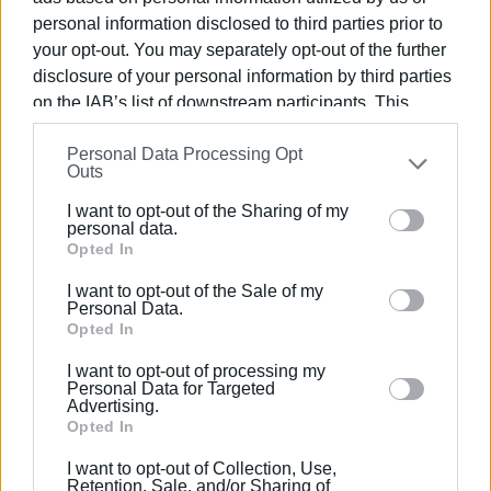
personal information disclosed to third parties prior to
your opt-out. You may separately opt-out of the further
disclosure of your personal information by third parties
on the IAB’s list of downstream participants. This
information may also be disclosed by us to third parties
Personal Data Processing Opt
on the
IAB’s List of Downstream Participants
that may
Outs
further disclose it to other third parties.
I want to opt-out of the Sharing of my
Please note that this website/app uses one or more
personal data.
Google services and may gather and store information
Opted In
Η «Ε» επικοινώνησε και με την αστυνομία, η οποία
including but not limited to your visit or usage
I want to opt-out of the Sale of my
επιβεβαίωσε ότι έχουν υποβληθεί καταγγελίες
behaviour. You may click to grant or deny consent to
Personal Data.
και διερευνά το συμβάν.
Google and its third-party tags to use your data for
Opted In
below specified purposes in below Google consent
ΦΩΤΟ@ ΕΝΗΜΕΡΩΣΗ
I want to opt-out of processing my
section.
Personal Data for Targeted
Advertising.
Εμφανίσεις: 88
Opted In
I want to opt-out of Collection, Use,
Retention, Sale, and/or Sharing of