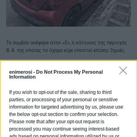
Το συμβάν ανέφερε στην «Ε», η κάτοικος της περιοχής
Β. Α. της οποίας το όχημα είχε υποστεί επίσης ζημιές.
Όπως μας είπε, έχει γίνει ήδη μήνυση στην αστυνομία
και αναμένεται να ακολουθήσουν κι άλλες. Επίσης
enimerosi -
Do Not Process My Personal
Information
ανέφερε ότι γείτονες, των οποίων τα ΙΧ είχαν χαραχθεί
επίσης, υπολογίζουν πως ζημιές προκλήθηκαν σε
If you wish to opt-out of the sale, sharing to third
περίπου 30 σταθμευμένα αυτοκίνητα.
parties, or processing of your personal or sensitive
information for targeted advertising by us, please use
the below opt-out section to confirm your selection.
Please note that after your opt-out request is
processed you may continue seeing interest-based
ads based on personal information utilized by us or