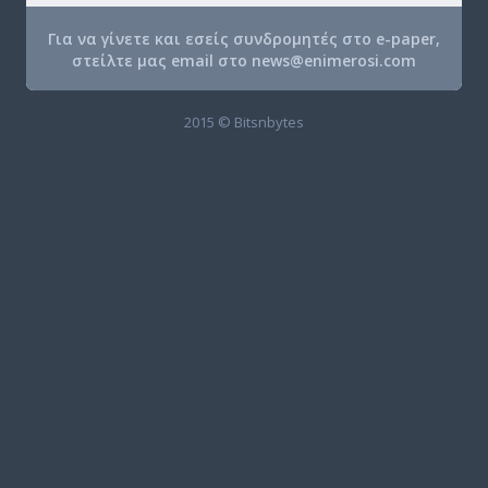
Για να γίνετε και εσείς συνδρομητές στο e-paper,
στείλτε μας email στο
news@enimerosi.com
2015 © Bitsnbytes