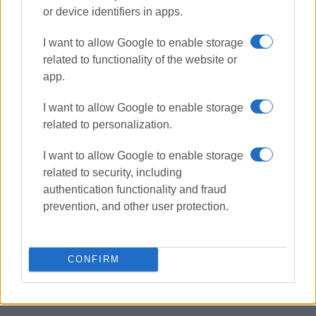
or device identifiers in apps.
I want to allow Google to enable storage
related to functionality of the website or
app.
I want to allow Google to enable storage
related to personalization.
ΝΕΑ ΑΡΙΣΤΕΡΑ
ΕΦΗ ΑΧΤΣΙΟΓΛΟΥ
I want to allow Google to enable storage
ΕΡΓΑΤΙΚΟ ΚΕΝΤΡΟ
ΟΜΙΛΙΑ
related to security, including
authentication functionality and fraud
ΣΧΕΤΙΚA AΡΘΡΑ
prevention, and other user protection.
Ομιλία με θέμα «Θάνατος και
Εαυτός»: Μια βαθιά ανασκόπηση
CONFIRM
στην Ιατροχειρουργική Εταιρεία