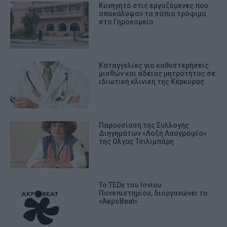
Κυνηγητό στις εργαζόμενες που
αποκάλυψαν τα σάπια τρόφιμα
στο Γηροκομείο
Καταγγελίες για καθυστερήσεις
μισθών και άδειας μητρότητας σε
ιδιωτική κλινική της Κέρκυρας
Παρουσίαση της Συλλογής
Διηγημάτων «Λοξή Λαογραφία»
της Ολγας Τσιλιμπάρη
Το TEDx του Ιονίου
Πανεπιστημίου, διοργανώνει το
«ΆκροBeat»