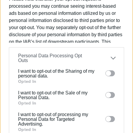
processed you may continue seeing interest-based
ads based on personal information utilized by us or
personal information disclosed to third parties prior to
your opt-out. You may separately opt-out of the further
disclosure of your personal information by third parties
on the IAB’s list of downstream participants. This
information may also be disclosed by us to third parties
Personal Data Processing Opt
on the
IAB’s List of Downstream Participants
that may
Outs
further disclose it to other third parties.
I want to opt-out of the Sharing of my
Please note that this website/app uses one or more
personal data.
Google services and may gather and store information
Opted In
including but not limited to your visit or usage
I want to opt-out of the Sale of my
behaviour. You may click to grant or deny consent to
Personal Data.
Google and its third-party tags to use your data for
Opted In
Ακολουθήστε το enimerosi στο
Facebook
below specified purposes in below Google consent
I want to opt-out of processing my
section.
Personal Data for Targeted
Advertising.
Opted In
Συνδρομητές στο e-paper