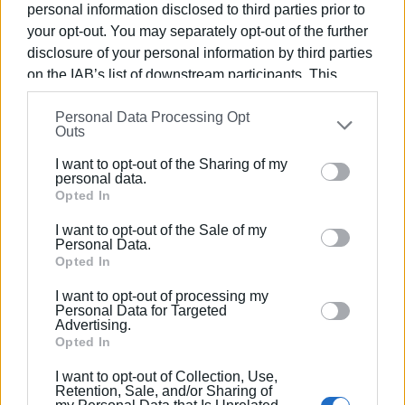
Ταυτότητας ο πολίτης θα πρέπει να επικοινωνήσει
personal information disclosed to third parties prior to
(τηλεφωνικώς ή με email) με την αρμόδια Αρχή Έκδοσης
your opt-out. You may separately opt-out of the further
και να ζητήσει τον προγραμματισμό ραντεβού για την
disclosure of your personal information by third parties
έκδοση νέου Δελτίου Ταυτότητας.
on the IAB’s list of downstream participants. This
information may also be disclosed by us to third parties
Τέλος, τα φυσικά πρόσωπα μπορούν να
Personal Data Processing Opt
on the
IAB’s List of Downstream Participants
that may
προγραμματίσουν την ημερομηνία ραντεβού για τα ίδια
Outs
further disclose it to other third parties.
αλλά και για λογαριασμό τρίτων προσώπων για την
I want to opt-out of the Sharing of my
Please note that this website/app uses one or more
έκδοση ή αντικατάσταση νέου τύπου δελτίου
personal data.
Google services and may gather and store information
Opted In
ταυτότητας, πλην ειδικών περιπτώσεων (απώλειας,
including but not limited to your visit or usage
κλοπής, φθοράς) και μέσω των Κ.Ε.Π.
I want to opt-out of the Sale of my
behaviour. You may click to grant or deny consent to
Personal Data.
ΦΩΤΟ@ ΕΛ.ΑΣ.
Google and its third-party tags to use your data for
Opted In
below specified purposes in below Google consent
Εμφανίσεις: 98
I want to opt-out of processing my
section.
Personal Data for Targeted
Advertising.
Opted In
I want to opt-out of Collection, Use,
Retention, Sale, and/or Sharing of