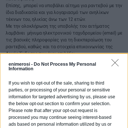
Επίσης, μπορεί να υποβάλει αίτημα για ραντεβού με την
ίδια διαδικασία και για λογαριασμό των ανηλίκων
τέκνων του, ηλικίας άνω των 12 ετών.
Με την ολοκλήρωση της υποβολής του αιτήματος
λαμβάνει μήνυμα ηλεκτρονικού ταχυδρομείου (email) με
τις βασικές πληροφορίες για τη διεκπεραίωση του
ραντεβού, καθώς και τα στοιχεία επικοινωνίας της
Αρχής Έκδοσης που έχει επιλέξει.
Το αίτημα προγραμματισμού του ραντεβού μπορεί να
enimerosi -
Do Not Process My Personal
επαναπρογραμματιστεί ή να ακυρωθεί ή να υποβληθεί
Information
εκ νέου, το αργότερο μία (1) ώρα πριν την έναρξη του
προγραμματισμένου ραντεβού.
If you wish to opt-out of the sale, sharing to third
Σε διάφορα διαστήματα πριν την έναρξη του
parties, or processing of your personal or sensitive
προγραμματισμένου ραντεβού ο ενδιαφερόμενος
information for targeted advertising by us, please use
λαμβάνει από την πλατφόρμα μήνυμα υπενθύμισης στο
the below opt-out section to confirm your selection.
email που έχει δηλώσει.
Please note that after your opt-out request is
Αξίζει να σημειωθεί ότι ειδικά για την περίπτωση
processed you may continue seeing interest-based
απώλειας ή κλοπής του Αστυνομικού Δελτίου
ads based on personal information utilized by us or