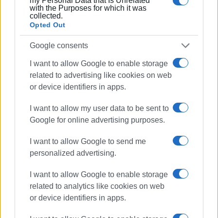
my Personal Data that Is Unrelated
with the Purposes for which it was
collected.
Opted Out
Google consents
ΒΑΣΙΛΗΣ ΠΑΝΤΑΖΟΠΟΥΛΟΣ
Ο Βασίλης Πανταζόπουλος είναι απόφοιτος του
I want to allow Google to enable storage
τμήματος Μεσογειακών Σπουδών του
related to advertising like cookies on web
Πανεπιστημίου Αιγαίου (Ρόδος), με ειδίκευση
or device identifiers in apps.
στις Διεθνείς Σχέσεις. Επιπλέον, είναι κάτοχος
Μεταπτυχιακού Τίτλου από το Πανεπιστήμιο του
I want to allow my user data to be sent to
Readingστις Στρατηγικές Σπουδές.
Google for online advertising purposes.
I want to allow Google to send me
personalized advertising.
I want to allow Google to enable storage
related to analytics like cookies on web
or device identifiers in apps.