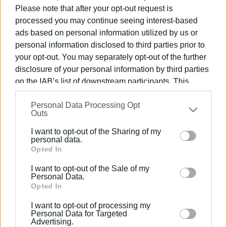
καλλιτεχνικό ρεπορτάζ.
Please note that after your opt-out request is
processed you may continue seeing interest-based
ads based on personal information utilized by us or
personal information disclosed to third parties prior to
your opt-out. You may separately opt-out of the further
disclosure of your personal information by third parties
on the IAB’s list of downstream participants. This
information may also be disclosed by us to third parties
Personal Data Processing Opt
on the
IAB’s List of Downstream Participants
that may
Outs
further disclose it to other third parties.
I want to opt-out of the Sharing of my
Please note that this website/app uses one or more
personal data.
Google services and may gather and store information
Opted In
including but not limited to your visit or usage
I want to opt-out of the Sale of my
behaviour. You may click to grant or deny consent to
Personal Data.
Google and its third-party tags to use your data for
Opted In
below specified purposes in below Google consent
I want to opt-out of processing my
section.
Personal Data for Targeted
Ακολουθήστε το enimerosi στο
Facebook
Advertising.