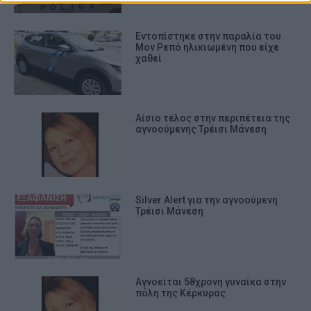
Εντοπίστηκε στην παραλία του
Μον Ρεπό ηλικιωμένη που είχε
χαθεί
Αίσιο τέλος στην περιπέτεια της
αγνοούμενης Τρέισι Μάνεση
Silver Alert για την αγνοούμενη
Τρέισι Μάνεση
Αγνοείται 58χρονη γυναίκα στην
πόλη της Κέρκυρας