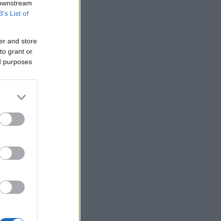
 downstream
B’s List of
er and store
to grant or
ed purposes