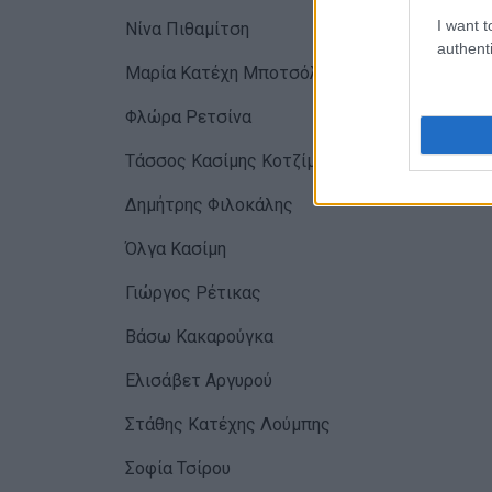
I want t
Νίνα Πιθαμίτση
authenti
Μαρία Κατέχη Μποτσόλη
Φλώρα Ρετσίνα
Τάσσος Κασίμης Κοτζίμης
Δημήτρης Φιλοκάλης
Όλγα Κασίμη
Γιώργος Ρέτικας
Βάσω Κακαρούγκα
Ελισάβετ Αργυρού
Στάθης Κατέχης Λούμπης
Σοφία Τσίρου