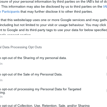
losure of your personal information by third parties on the IAB’s list of
. This information may also be disclosed by us to third parties on the
IA
Participants
that may further disclose it to other third parties.
 that this website/app uses one or more Google services and may gath
των Οθωνών στο facebook «Μετά από 4 μέρες
including but not limited to your visit or usage behaviour. You may click 
λεσμα των επιτρόπων της εκκλησίας των Οθωνών,
 to Google and its third-party tags to use your data for below specifi
σίας της Παναγίας μετά από το βραχυκύκλωμα στον
ogle consent section.
ν εξαιρετικά χρήσιμη καθοδήγηση της κ.Ρηγάκου, ο
 έτοιμος να λειτουργήσει στην γιορτή της Παναγίας
l Data Processing Opt Outs
o opt-out of the Sharing of my personal data.
γική εγκατάσταση που καταστράφηκε ολοκληρωτικά
In
πό ειδικούς της αρχαιολογίας.
o opt-out of the Sale of my Personal Data.
στο βάψιμο συμμετείχαν 35 άτομα.
In
to opt-out of processing my Personal Data for Targeted
ing.
In
o opt-out of Collection, Use, Retention, Sale, and/or Sharing