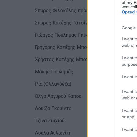
of my P
was col
Σπύρος Φιλοκάλης πρόεδρος
Opted 
Σπύρος Κατέχης Τατσίνας
Google 
Γιώργος Πουλημάς Γκίκας
I want t
web or d
Γρηγόρης Κατέχης Μπουρτουλής
I want t
Χρήστος Κατέχης Μποτσόλης
purpose
Μάκης Πουλημάς
I want 
Ρία (Ολλανδέζα)
I want t
Όλγα Αργυρού Κάπου
web or d
Λουίζα Γκουίντο
I want t
or app.
Τζίνα Ζωχιού
I want t
Λούλα Αυλωνίτη