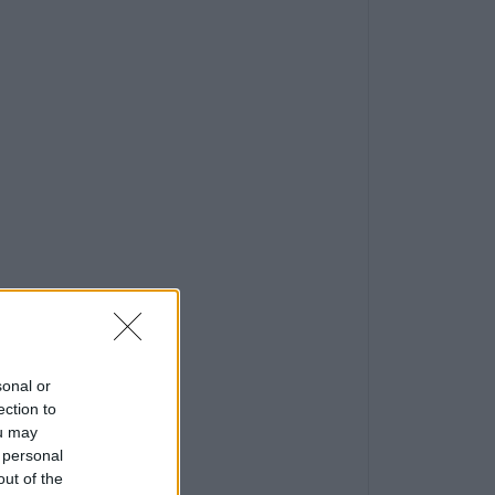
sonal or
ection to
ou may
 personal
out of the