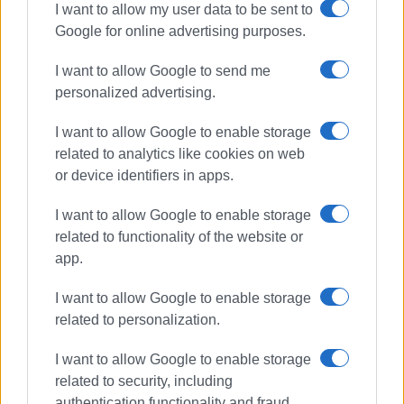
I want to allow my user data to be sent to
Google for online advertising purposes.
I want to allow Google to send me
personalized advertising.
I want to allow Google to enable storage
related to analytics like cookies on web
ΒΑΣΙΛΗΣ ΠΑΝΤΑΖΟΠΟΥΛΟΣ
or device identifiers in apps.
Ο Βασίλης Πανταζόπουλος είναι απόφοιτος του
τμήματος Μεσογειακών Σπουδών του
I want to allow Google to enable storage
Πανεπιστημίου Αιγαίου (Ρόδος), με ειδίκευση
related to functionality of the website or
στις Διεθνείς Σχέσεις. Επιπλέον, είναι κάτοχος
app.
Μεταπτυχιακού Τίτλου από το Πανεπιστήμιο του
Readingστις Στρατηγικές Σπουδές.
I want to allow Google to enable storage
related to personalization.
I want to allow Google to enable storage
related to security, including
authentication functionality and fraud