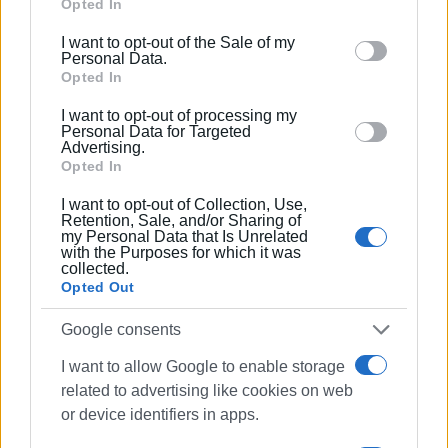
Google services and may gather and store information
Opted In
including but not limited to your visit or usage
I want to opt-out of the Sale of my
behaviour. You may click to grant or deny consent to
Personal Data.
Google and its third-party tags to use your data for
Opted In
below specified purposes in below Google consent
I want to opt-out of processing my
section.
Personal Data for Targeted
Advertising.
Opted In
I want to opt-out of Collection, Use,
Retention, Sale, and/or Sharing of
my Personal Data that Is Unrelated
with the Purposes for which it was
collected.
Opted Out
Google consents
ΦΩΤΟ@ fb Othoni island
I want to allow Google to enable storage
related to advertising like cookies on web
Εμφανίσεις: 84
or device identifiers in apps.