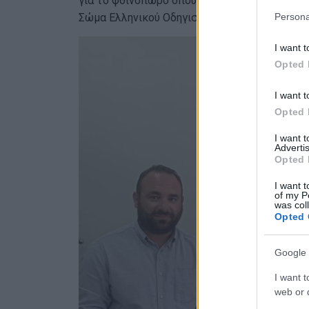
για το φθινόπωρο όπου θα διοργανωθούν δρά
Persona
Σώμα Ελληνικού Οδηγισμού – Παράρτημα Κέρ
I want t
Opted 
I want t
Opted 
I want 
Advertis
Opted 
I want t
of my P
was col
Opted 
Google 
I want t
web or d