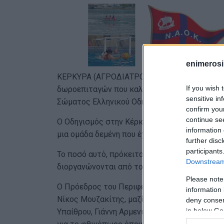
enimerosi
ΚΕΡΚΥΡΑ (ΑΓΡΟΔΙΑΤΡΟΦΙΚΗ ΣΥΜΠΡΑΞΗ). Με μ
If you wish 
δωροεπιταγών που καλύπτουν τις ανάγκες γ
sensitive in
Σώματος Ελληνικού Οδηγισμού!
confirm you
continue se
Ο Οδηγισμός στην Κέρκυρα έχει μία δραστήρ
information 
μια ομάδα δεμένη που έχει να επιδείξει πλούσι
further disc
participants
Το ποσό αυτό, πρόκειται να καλύψει τις ανά
Downstream 
διοργανώνονται από το Σώμα Ελληνικού Οδηγ
Please note
Ο Πρόεδρος του Περιφερειακού Συμβουλίου Ι
information 
Νίκος Μουζακίτης, μαζί με τον Αντιπεριφερε
deny consent
in below Go
Υπαίθρου, Γιάννη Αρμενιάκο, ευχήθηκαν τα κ