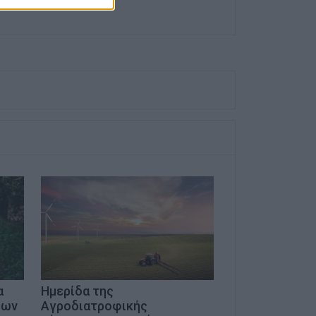
α
Ημερίδα της
μων
Αγροδιατροφικής