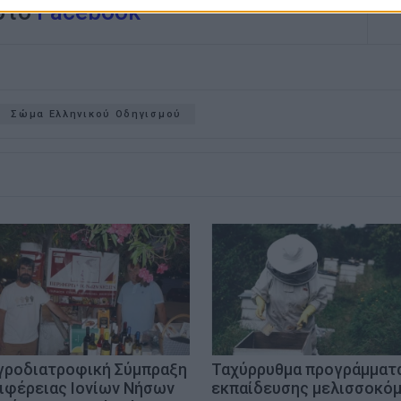
 στο
Facebook
Σώμα Ελληνικού Οδηγισμού
γροδιατροφική Σύμπραξη
Ταχύρρυθμα προγράμματ
ιφέρειας Ιονίων Νήσων
εκπαίδευσης μελισσοκό