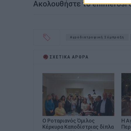
Ακολουθήστε το enimerosi
Αγροδιατροφική Σύμπραξη
ΣΧΕΤΙΚA AΡΘΡΑ
Ο Ροταριανός Όμιλος
Η Α
Κέρκυρα Καποδίστριας δίπλα
Περ