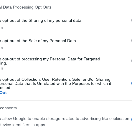
σεις από την Αγροδιατροφική Σύμπραξη και το
l Data Processing Opt Outs
κυρας.
o opt-out of the Sharing of my personal data.
In
o opt-out of the Sale of my Personal Data.
In
to opt-out of processing my Personal Data for Targeted
ing.
In
o opt-out of Collection, Use, Retention, Sale, and/or Sharing
ersonal Data that Is Unrelated with the Purposes for which it
lected.
Out
consents
o allow Google to enable storage related to advertising like cookies on
evice identifiers in apps.