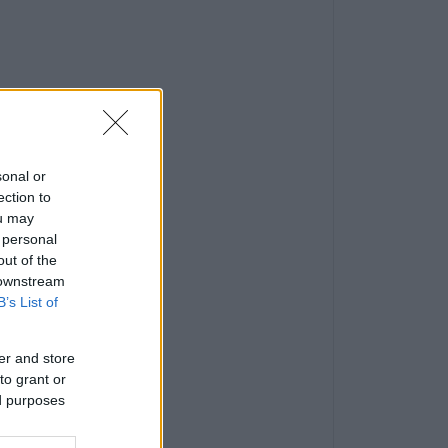
sonal or
ection to
ou may
 personal
out of the
 downstream
B’s List of
er and store
to grant or
ed purposes