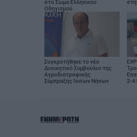
στο Σώμα Ελληνικού
στη
Οδηγισμού
Συγκροτήθηκε το νέο
EXP
Διοικητικό Συμβούλιο της
Τρο
Αγροδιατροφικής
Επα
Σύμπραξης Ιονίων Νήσων
2-4