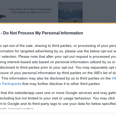
 -
Do Not Process My Personal Information
εγάλη μας χαρά, συνεχίζουμε τις προσφορές
to opt-out of the sale, sharing to third parties, or processing of your per
ια τις κατασκηνώσεις προσκόπων και ομάδων του
formation for targeted advertising by us, please use the below opt-out s
r selection. Please note that after your opt-out request is processed y
eing interest-based ads based on personal information utilized by us or
ια παρουσία στο πέρασμα των χρόνων και αποτελεί
disclosed to third parties prior to your opt-out. You may separately opt-
ο έργο, με κεντρικό άξονα τα παιδιά.
losure of your personal information by third parties on the IAB’s list of
. This information may also be disclosed by us to third parties on the
IA
γκες των παιδιών για τις κατασκηνώσεις που
Participants
that may further disclose it to other third parties.
ισμού- Παράρτημα Κέρκυρας το φετινό καλοκαίρι.
 that this website/app uses one or more Google services and may gath
ονίων Νήσων και της Αγροδιατροφικής Σύμπραξης,
including but not limited to your visit or usage behaviour. You may click 
ιάρχη Αγροτικής Οικονομίας και Ανάπτυξης
 to Google and its third-party tags to use your data for below specifi
ogle consent section.
αλύτερα στα παιδιά και ανανέωσαν το ραντεβού τους