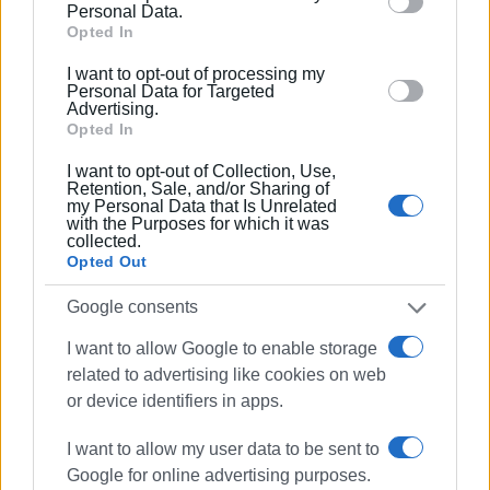
behaviour. You may click to grant or deny consent to
Personal Data.
Google and its third-party tags to use your data for
Opted In
below specified purposes in below Google consent
I want to opt-out of processing my
section.
Personal Data for Targeted
Advertising.
Opted In
I want to opt-out of Collection, Use,
Retention, Sale, and/or Sharing of
my Personal Data that Is Unrelated
with the Purposes for which it was
Ακολουθήστε το enimerosi στο
Facebook
collected.
Opted Out
Google consents
Συνδρομητές στο e-paper
I want to allow Google to enable storage
related to advertising like cookies on web
or device identifiers in apps.
I want to allow my user data to be sent to
Google for online advertising purposes.