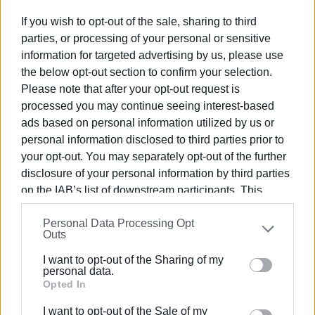
If you wish to opt-out of the sale, sharing to third
parties, or processing of your personal or sensitive
information for targeted advertising by us, please use
the below opt-out section to confirm your selection.
ΕΛΕΝΗ ΚΟΡΩΝΑΚΗ
Please note that after your opt-out request is
processed you may continue seeing interest-based
Εργάζεται στις Εκδόσεις Ενημέρωση από το
ads based on personal information utilized by us or
1990 σε θέσεις υψηλής ευθύνης. Ειδικεύεται στις
personal information disclosed to third parties prior to
δημόσιες σχέσεις, το ελεύθερο και το
your opt-out. You may separately opt-out of the further
καλλιτεχνικό ρεπορτάζ.
disclosure of your personal information by third parties
on the IAB’s list of downstream participants. This
information may also be disclosed by us to third parties
Personal Data Processing Opt
on the
IAB’s List of Downstream Participants
that may
Outs
further disclose it to other third parties.
I want to opt-out of the Sharing of my
Please note that this website/app uses one or more
personal data.
Google services and may gather and store information
Opted In
including but not limited to your visit or usage
I want to opt-out of the Sale of my