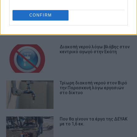
ΔΕΥΑΚ
CONFIRM
ΣΧΕΤΙΚA AΡΘΡΑ
Διακοπή νερού λόγω βλάβης στον
κεντρικό αγωγό στην Εκάτη
Τρίωρη διακοπή νερού στον Βιρό
την Παρασκευή λόγω εργασιών
στο δίκτυο
Που θα γίνουν τα έργα της ΔΕΥΑΚ
με το 1,6 εκ.