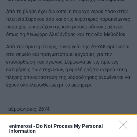
Από τη βλάβη έχει διακοπεί η παροχή νερού τόσο στην
πλατεία Σαρόκου όσο και στις ευρύτερες παρακείμενες
περιοχές, επηρεάζοντας κεντρικούς οδικούς άξονες
όπως τη Λεωφόρο Αλεξάνδρας και την οδό Μεθοδίου.
Από την πρώτη στιγμή, συνεργείο της ΔΕΥΑΚ βρίσκεται
στο σημείο και πραγματοποιεί εργασίες για την
επιδιόρθωση του αγωγού. Σύμφωνα με τις πρώτες
εκτιμήσεις των τεχνικών, η ομαλή ροή του νερού και η
πλήρης αποκατάσταση της υδροδότησης αναμένεται να
έχουν ολοκληρωθεί μέχρι το μεσημέρι.
Εμφανίσεις: 2674
enimerosi -
Do Not Process My Personal
Information