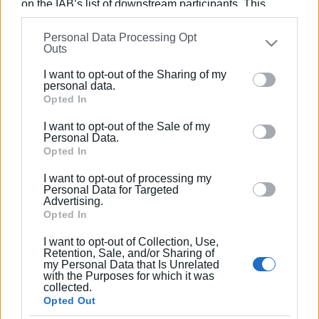
on the IAB’s list of downstream participants. This
information may also be disclosed by us to third parties
Personal Data Processing Opt
on the
IAB’s List of Downstream Participants
that may
Outs
further disclose it to other third parties.
I want to opt-out of the Sharing of my
ΕΛΕΝΗ ΚΟΡΩΝΑΚΗ
Please note that this website/app uses one or more
personal data.
Google services and may gather and store information
Opted In
Εργάζεται στις Εκδόσεις Ενημέρωση από το
including but not limited to your visit or usage
1990 σε θέσεις υψηλής ευθύνης. Ειδικεύεται στις
I want to opt-out of the Sale of my
behaviour. You may click to grant or deny consent to
δημόσιες σχέσεις, το ελεύθερο και το
Personal Data.
Google and its third-party tags to use your data for
Opted In
καλλιτεχνικό ρεπορτάζ.
below specified purposes in below Google consent
I want to opt-out of processing my
section.
Personal Data for Targeted
Advertising.
Opted In
Ακολουθήστε το enimerosi στο
Facebook
I want to opt-out of Collection, Use,
Retention, Sale, and/or Sharing of
my Personal Data that Is Unrelated
Συνδρομητές στο e-paper
with the Purposes for which it was
collected.
Opted Out