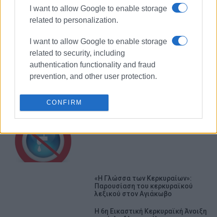
I want to allow Google to enable storage
related to personalization.
I want to allow Google to enable storage
related to security, including
ΔΕΥΑΚ
ΚΕΡΚΥΡΑ
authentication functionality and fraud
prevention, and other user protection.
ΣΧΕΤΙΚA AΡΘΡΑ
CONFIRM
Διακοπή νερού λόγω βλάβης στον
κεντρικό αγωγό στην Εκάτη
«Η Γλώσσα των Κερκυραίων»:
Παρουσίαση του κερκυραϊκού
λεξικού στον Αγιάκωβο
Η 6η Εικαστική Κερκυραϊκή Άνοιξη