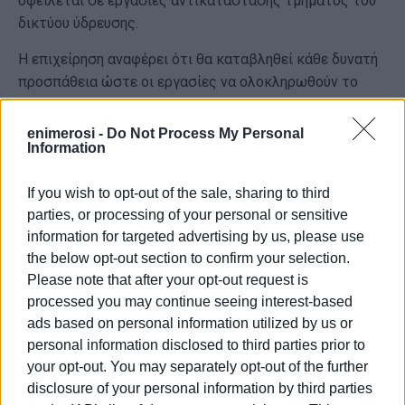
οφείλεται σε εργασίες αντικατάστασης τμήματος του
δικτύου ύδρευσης.
Η επιχείρηση αναφέρει ότι θα καταβληθεί κάθε δυνατή
προσπάθεια ώστε οι εργασίες να ολοκληρωθούν το
συντομότερο δυνατό και να αποκατασταθεί άμεσα η
υδροδότηση στην περιοχή.
enimerosi -
Do Not Process My Personal
Information
Η ΔΕΥΑΚ καλεί τους κατοίκους που επηρεάζονται να
μεριμνήσουν εγκαίρως για τις ανάγκες τους σε νερό
If you wish to opt-out of the sale, sharing to third
κατά τη διάρκεια της διακοπής και ζητεί την κατανόηση
parties, or processing of your personal or sensitive
των καταναλωτών για την προσωρινή ταλαιπωρία,
information for targeted advertising by us, please use
επισημαίνοντας ότι οι παρεμβάσεις αποσκοπούν στη
the below opt-out section to confirm your selection.
βελτίωση της αξιοπιστίας του δικτύου ύδρευσης.
Please note that after your opt-out request is
processed you may continue seeing interest-based
Εμφανίσεις: 2488
ads based on personal information utilized by us or
personal information disclosed to third parties prior to
your opt-out. You may separately opt-out of the further
disclosure of your personal information by third parties