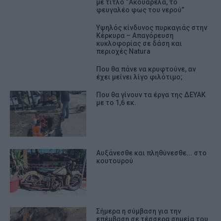
με τίτλο “Ακουαρέλα, το
φευγαλέο φως του νερού”
Υψηλός κίνδυνος πυρκαγιάς στην
Κέρκυρα – Απαγόρευση
κυκλοφορίας σε δάση και
περιοχές Natura
Που θα πάνε να κρυφτούνε, αν
έχει μείνει λίγο φιλότιμο;
Που θα γίνουν τα έργα της ΔΕΥΑΚ
με το 1,6 εκ.
Αυξάνεσθε και πληθύνεσθε... στο
κουτουρού
Σήμερα η σύμβαση για την
επέμβαση σε τέσσερα σημεία του