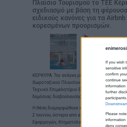
Πλαίσιο Τουρισμού το ΤΕΕ Κέ
σχεδιασμό με βάση τη φέρουσα
ειδικούς κανόνες για τα Airb
κορεσμένων προορισμών.
enimerosi
If you wish 
sensitive in
confirm you
ΚΕΡΚΥΡΑ. Την ανάγκη ριζικής αναθεώρησης τ
continue se
Χωροταξικού Πλαισίου για τον Τουρισμό επισ
information 
Τεχνικό Επιμελητήριο Ελλάδας, το οποίο κατ
further disc
δημόσιας διαβούλευσης για το σχέδιο Κοινής
participants
Downstream 
Η θέση διαμορφώθηκε κατά την 8η τακτική σ
Please note
2 Ιουνίου, ύστερα από εισήγηση της Μόνιμη
information 
Εφαρμογών, Κτηματολογίου και Προστασίας 
deny consent