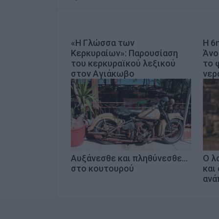
«Η Γλώσσα των
Η 6
Κερκυραίων»: Παρουσίαση
Άνο
του κερκυραϊκού λεξικού
το 
στον Αγιάκωβο
νερ
Αυξάνεσθε και πληθύνεσθε...
Ο λ
στο κουτουρού
και
ανά