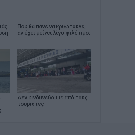
ιάς
Που θα πάνε να κρυφτούνε,
υση
αν έχει μείνει λίγο φιλότιμο;
ι
ε
Δεν κινδυνεύουμε από τους
τουρίστες
ς