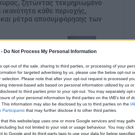
ρκυρας, ζητώντας τεκμηριωμένο
 ικανότητα κάθε περιοχής,
nb και μέτρα αποσυμφόρησης των
 -
Do Not Process My Personal Information
to opt-out of the sale, sharing to third parties, or processing of your per
formation for targeted advertising by us, please use the below opt-out s
r selection. Please note that after your opt-out request is processed y
ης φιλοσοφίας του υπό διαβούλευση Ειδικού
eing interest-based ads based on personal information utilized by us or
ημαίνει το Περιφερειακό Τμήμα Κέρκυρας του
disclosed to third parties prior to your opt-out. You may separately opt-
έθεσε τις παρατηρήσεις του στο πλαίσιο της
losure of your personal information by third parties on the IAB’s list of
 Υπουργικής Απόφασης.
. This information may also be disclosed by us to third parties on the
IA
Participants
that may further disclose it to other third parties.
υνεδρίαση της Αντιπροσωπείας του Τμήματος στις
 that this website/app uses one or more Google services and may gath
ς Επιτροπής Χωρικού Σχεδιασμού, Πολεοδομικών
including but not limited to your visit or usage behaviour. You may click 
Περιβάλλοντος.
 to Google and its third-party tags to use your data for below specifi