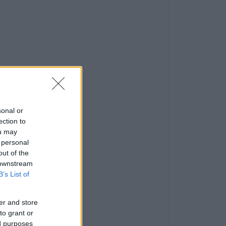
sonal or
ection to
ou may
 personal
out of the
 downstream
B’s List of
er and store
to grant or
ed purposes