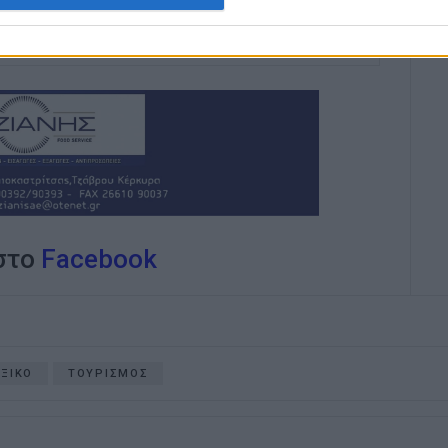
κοινά και στην επικοινωνία η έντιμη και
άβηση.
 στο
Facebook
ΞΙΚΟ
ΤΟΥΡΙΣΜΟΣ