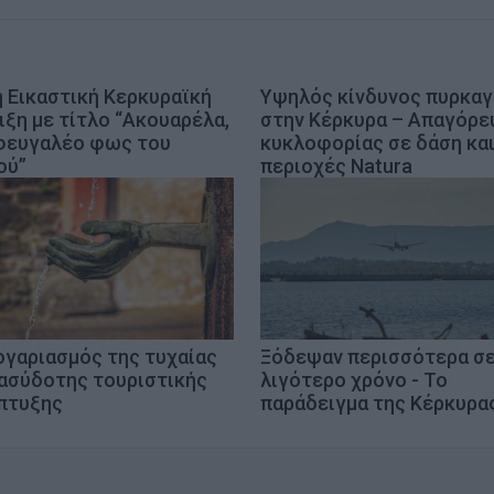
η Εικαστική Κερκυραϊκή
Υψηλός κίνδυνος πυρκαγ
ιξη με τίτλο “Ακουαρέλα,
στην Κέρκυρα – Απαγόρε
φευγαλέο φως του
κυκλοφορίας σε δάση κα
ού”
περιοχές Natura
ογαριασμός της τυχαίας
Ξόδεψαν περισσότερα σ
 ασύδοτης τουριστικής
λιγότερο χρόνο - Το
πτυξης
παράδειγμα της Κέρκυρα