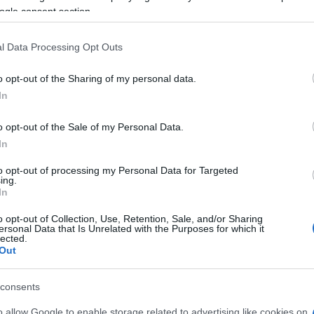
ogle consent section.
ο επανέρχεται σχεδόν αμετάβλητο σε σχέση με
 και ασκεί κριτική επειδή δεν περιλαμβάνει
l Data Processing Opt Outs
τουριστικών πολιτικών ούτε καθορίζει
η της αποτελεσματικότητας των προτεινόμενων
o opt-out of the Sharing of my personal data.
In
ρουσας τουριστικής ικανότητας. Σύμφωνα με το
o opt-out of the Sale of my Personal Data.
ριτήριο τον αριθμό κλινών ανά έκταση οδηγεί σε
In
γματικές δυνατότητες και τα ιδιαίτερα
ό ζητείται οι χωροταξικές ρυθμίσεις να βασίζονται
to opt-out of processing my Personal Data for Targeted
ing.
ας και όχι σε γενικευμένες κατηγοριοποιήσεις σε
In
o opt-out of Collection, Use, Retention, Sale, and/or Sharing
ersonal Data that Is Unrelated with the Purposes for which it
τους όρους δόμησης πρέπει να υπηρετούν την
lected.
ξη της τοπικής ταυτότητας, ενώ ζητείται ειδική
Out
ων υφιστάμενων τουριστικών επιχειρήσεων.
consents
ει, μεταξύ άλλων, τη δημιουργία Εθνικών
 θεσμοθέτηση ειδικών χωρικών κανόνων για τις
o allow Google to enable storage related to advertising like cookies on