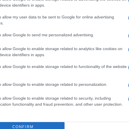
evice identifiers in apps.
ικτών παρακολούθησης της φέρουσας ικανότητας
 τα καταλύματα φιλοξενίας προσωπικού.
o allow my user data to be sent to Google for online advertising
s.
αίσιο οφείλει να αντιμετωπίσει τις πιέσεις στις
α τουριστικό μοντέλο προσαρμοσμένο στις ανάγκες,
to allow Google to send me personalized advertising.
 σεβασμό στο τοπίο, τον πολιτισμό και το
o allow Google to enable storage related to analytics like cookies on
evice identifiers in apps.
o allow Google to enable storage related to functionality of the website
ΗΣ
υθυντής της Ενημέρωσης. Έχει σπουδάσει και
o allow Google to enable storage related to personalization.
ς και ηλεκτρονικός. Δημοσιογραφεί από τις
ου 1980. Έχει συνεργαστεί με σχεδόν όλες τις
o allow Google to enable storage related to security, including
cation functionality and fraud prevention, and other user protection.
. Διετέλεσε πρόεδρος του Συνδέσμου Ημερησίων
ίδων, τον οποίον υπηρέτησε και από τη θέση
 στο δ.σ. επί οκτώ χρόνια. Πιστεύει πως η
του δημοσιογράφου στην ενημέρωση είναι το
CONFIRM